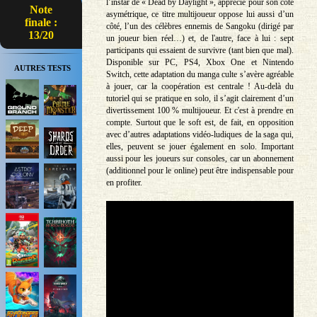
l’instar de « Dead by Daylight », apprécié pour son côté
Note
asymétrique, ce titre multijoueur oppose lui aussi d’un
finale :
côté, l’un des célèbres ennemis de Sangoku (dirigé par
13/20
un joueur bien réel…) et, de l'autre, face à lui : sept
participants qui essaient de survivre (tant bien que mal).
Disponible sur PC, PS4, Xbox One et Nintendo
AUTRES TESTS
Switch, cette adaptation du manga culte s’avère agréable
à jouer, car la coopération est centrale ! Au-delà du
tutoriel qui se pratique en solo, il s’agit clairement d’un
divertissement 100 % multijoueur. Et c'est à prendre en
compte. Surtout que le soft est, de fait, en opposition
avec d’autres adaptations vidéo-ludiques de la saga qui,
elles, peuvent se jouer également en solo. Important
aussi pour les joueurs sur consoles, car un abonnement
(additionnel pour le online) peut être indispensable pour
en profiter.