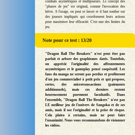
combats asymétriques et multijoueurs. Le concept des
"phases de jeu" est original, comme l'invocation des
héros. A l'usage, on peut se lasser et il faut tomber sur
des joueurs impliqués qui coordonnent leurs actions
pour maximiser leur efficacité. C'est une des limites du
jeu.
Note
pour ce test : 13/20
"Dragon Ball The Breakers" n'est peut être pas
parfait et arbore des graphismes datés. Toutefois,
on apprécie l'originalité des affrontements
asymétriques et le gameplay pensé coopératif. Les
fans du manga ne seront pas perdus et profiteront
d'un jeu commercialisé à petit prix et qui propose,
certes, des microtransactions (paiements
additionnels), mais ces derniers restent
heureusement purement facultatifs. Dans
l'ensemble, "Dragon Ball The Breakers" n'est pas
LE meilleur jeu de l'univers de Sangoku et de ses
amis, mais il ose l'originalité et la prise de risque.
Cela plaira à certains, mais ne peut faire
l'unanimité. Nous vous recommandons de visionner
les vidéos.