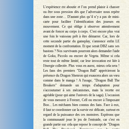
L’expérience est aboutie et l’on prend plaisir à chasser
ou être sous pression dès que l’adversaire nous repère
dans une zone… D'autant plus qu’il n’y a pas de mini-
carte pour faciliter l’identification des joueurs en
mouvement. Ce qui oblige à observer attentivement
avant de foncer au corps à corps. C'est encore plus vrai
une fois le vaisseau prêt à être démarrer. Car, lors de
cette seconde partie du gameplay, s'annonce enfin LE
moment de la confrontation. Et que serait DBZ sans ses
bastons ? Nos survivants pourront alors demander l'aide
de Goku, Piccolo ou encore de Vegeta. Même si cela
reste tout de même limité, car leur invocation est liée à
l'énergie collectée. Plus vous en aurez, mieux cela sera !
Les fans des premiers "Dragon Ball" apprécieront la
présence du Dragon Shenron qui exaucera alors un vœu
comme dans le manga ! A l'usage, "Dragon Ball The
Breakers" demande un temps d'adaptation pour
s'accoutumer à ses mécanismes, mais la recette est
agréable (pour qui aime l'univers de la saga). L'occasion
de vous mesurer à Freezer, Cell ou encore à l'imposant
Boo... Les méchants bien connus des fans. Face à eux,
il faut se coordonner car la survie est délicate, surtout en
regard de la puissance des ces monstres. Espérons que
la communauté joue le jeu de l'entraide, car c'est en
grande partie sur cela que repose le concept de "Dragon