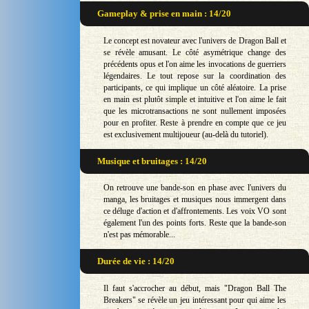
Gameplay & prise en main : 14/20
Le concept est novateur avec l'univers de Dragon Ball et
se révèle amusant. Le côté asymétrique change des
précédents opus et l'on aime les invocations de guerriers
légendaires. Le tout repose sur la coordination des
participants, ce qui implique un côté aléatoire. La prise
en main est plutôt simple et intuitive et l'on aime le fait
que les microtransactions ne sont nullement imposées
pour en profiter. Reste à prendre en compte que ce jeu
est exclusivement multijoueur (au-delà du tutoriel).
Musique et bruitages : 14/20
On retrouve une bande-son en phase avec l'univers du
manga, les bruitages et musiques nous immergent dans
ce déluge d'action et d'affrontements. Les voix VO sont
également l'un des points forts. Reste que la bande-son
n'est pas mémorable...
Durée de vie : 14/20
Il faut s'accrocher au début, mais "Dragon Ball The
Breakers" se révèle un jeu intéressant pour qui aime les