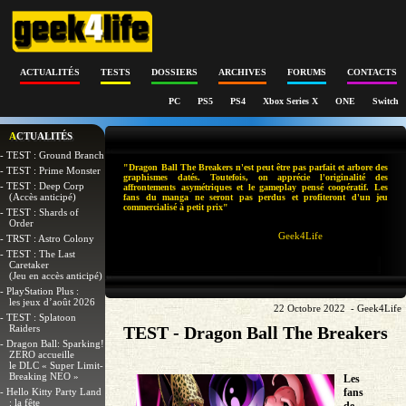
ACTUALITÉS
TESTS
DOSSIERS
ARCHIVES
FORUMS
CONTACTS
PC
PS5
PS4
Xbox Series X
ONE
Switch
ACTUALITÉS
- TEST : Ground Branch
"Dragon Ball The Breakers n'est peut être pas parfait et arbore des
- TEST : Prime Monster
graphismes datés. Toutefois, on apprécie l'originalité des
- TEST : Deep Corp
affrontements asymétriques et le gameplay pensé coopératif. Les
(Accès anticipé)
fans du manga ne seront pas perdus et profiteront d'un jeu
commercialisé à petit prix"
- TEST : Shards of
Order
Geek4Life
- TRST : Astro Colony
- TEST : The Last
Caretaker
(Jeu en accès anticipé)
- PlayStation Plus :
les jeux d’août 2026
22 Octobre 2022 - Geek4Life
- TEST : Splatoon
Raiders
TEST - Dragon Ball The Breakers
- Dragon Ball: Sparking!
ZERO accueille
le DLC « Super Limit-
Breaking NEO »
Les
- Hello Kitty Party Land
fans
: la fête