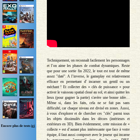
Techniquement, on reconnaît facilement les personnages
et l’on aime les phases de combat dynamiques. Reste
que pour une sortie fin 2022, le tout est tout de même
assez "daté". A l’inverse, le gameplay est relativement
efficace en permettant d' incarner un gentil ou un
méchant ! Et collecter des « clés de puissance » pour
activer le vaisseau spatial cloué au sol, et ainsi quitter les
lieux (pour gagner la partie) s'avère une bonne idée…
Même si, dans les faits, cela ne se fait pas sans
difficulté, car chaque niveau est divisé en zones. Aussi,
à vous d'explorer et de chercher ces "clés" parmi tous
les objets dissimulés dans les décors (intérieurs et
extérieurs en 3D). Bien évidemment, cette mission de «
Encore plus de tests
ici
collecte » est d’autant plus intéressante que face à votre
équipe, il faut aussi composer avec le joueur qui incarne
le personnage "ennemi" issu de la saga DBZ.