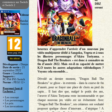
de
commence sur Switch
DBZ
et Switch 2
seront
Editeur
:
Bandai
Namco
heureux d’apprendre l’arrivée d’un nouveau jeu
vidéo multijoueur dédié à Sangoku, Vegeta et à tous
les illustres personnages d’Akira Toriyama. «
Site officiel
Dragon Ball The Breakers » est donc à connaître en
fin d’année 2022. Mais est-il en capacité de mettre
Développeur :
Dimps
Date de sortie :
21
K.O toutes les autres adaptations vidéoludiques ?
septembre 2022
Voyons cela ensemble…
Genre :
Combats
Supports :
Dévoilé au dernier moment, "Dragon Ball The
PC PS4 PS5 Switch
Norme :
PEGI 12+
Breakers" se glisse - in extremis - dans la course de fin
d’année, pour se frayer une place de choix au pied du
Pourquoi faut-il
sapin… Il faut dire que, malgré le poids des ans,
l'acheter ?
l’œuvre d’Akira Toriyama reste incontournable et que
+ Les concept
chaque nouveau jeu vidéo est un évènement. Avec
+ Les personnages
+ Le prix
"Dragon Ball The Breakers", ses créateurs ont souhaité
+ Les invocations
proposer quelque chose d’innovant… d’atypique ! A