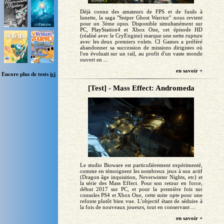
Déjà connu des amateurs de FPS et de fusils à
lunette, la saga "Sniper Ghost Warrior" nous revient
pour un 3ème opus. Disponible simultanément sur
PC, PlayStation4 et Xbox One, cet épisode HD
(réalisé avec le CryEngine) marque une nette rupture
avec les deux premiers volets. CI Games a préféré
abandonner sa succession de missions dirigistes où
l'on évoluait sur un rail, au profit d'un vaste monde
ouvert en ...
en savoir +
Encore plus de tests
ici
[Test] - Mass Effect: Andromeda
Le studio Bioware est particulièrement expérimenté,
comme en témoignent les nombreux jeux à son actif
(Dragon âge inquisition, Neverwinter Nights, etc) et
la série des Mass Effect. Pour son retour en force,
début 2017 sur PC, et pour la première fois sur
consoles PS4 et Xbox One, cette suite opte pour une
refonte plutôt bien vue. L'objectif étant de séduire à
la fois de nouveaux joueurs, tout en conservant ...
en savoir +