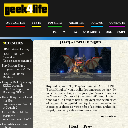
ACTUALITÉS
TESTS
DOSSIERS
ARCHIVES
FORUMS
CONTACTS
PC
PS5
PS4
Xbox Series X
ONE
Switch
[Test] - Portal Knights
ACTUALITÉS
- TRST : Astro Colony
- TEST : The Last
Caretaker
(Jeu en accès anticipé)
- PlayStation Plus :
les jeux d’août 2026
- TEST : Splatoon
Raiders
- Dragon Ball: Sparking!
ZERO accueille
Disponible sur PC, PlayStation4 et Xbox ONE,
le DLC « Super Limit-
"Portal Knights" vient titiller les amateurs de jeux de
Breaking NEO »
constructions cubiques. Inspiré par l'énorme succès
de Minecraft (Microsoft), l'éditeur 505 nous invite -
- Hello Kitty Party Land
à son tour - à prendre part à une aventure rythmée et
: la fête
addictive très sympathique. Après avoir sélectionné
commence sur Switch
le sexe et la classe de votre héros (guerrier, archer ou
et Switch 2
mage), il est temps de customiser votre ...
- Call of Duty: Modern
Warfare 4
en savoir +
sera jouable à l’EWC
- Facilotab Zen : une
[Test] - Prey
tablette