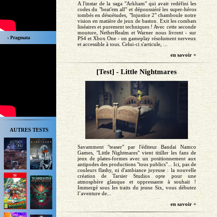
A l'instar de la saga "Arkham" qui avait redéfini les
codes du "beat'em all" et dépoussiéré les super-héros
tombés en désuétudes, "Injustice 2" chamboule notre
vision en matière de jeux de baston. Exit les combats
linéaires et purement techniques ! Avec cette seconde
mouture, NetherRealm et Warner nous livrent - sur
› Pragmata
PS4 et Xbox One - un gameplay résolument nerveux
et accessible à tous. Celui-ci s'articule, ...
en savoir +
[Test] - Little Nightmares
AUTRES TESTS
Savamment "teaser" par l'éditeur Bandai Namco
Games, "Little Nightmares" vient titiller les fans de
jeux de plates-formes avec un positionnement aux
antipodes des productions "tous publics"... Ici, pas de
couleurs flashy, ni d'ambiance joyeuse : la nouvelle
création de Tarsier Studios opte pour une
atmosphère glauque et oppressante à souhait !
Immergé sous les traits du jeune Six, vous débutez
l’aventure de...
en savoir +