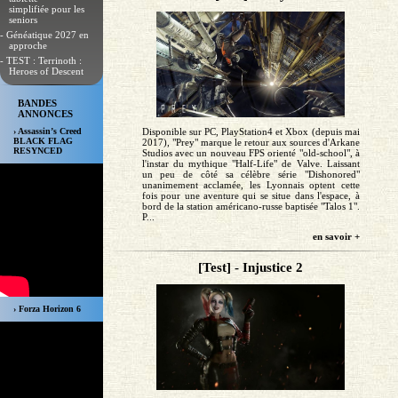
simplifiée pour les
seniors
- Généatique 2027 en
approche
- TEST : Terrinoth :
Heroes of Descent
BANDES
ANNONCES
› Assassin’s Creed
Disponible sur PC, PlayStation4 et Xbox (depuis mai
BLACK FLAG
2017), "Prey" marque le retour aux sources d'Arkane
RESYNCED
Studios avec un nouveau FPS orienté "old-school", à
l'instar du mythique "Half-Life" de Valve. Laissant
un peu de côté sa célèbre série "Dishonored"
unanimement acclamée, les Lyonnais optent cette
fois pour une aventure qui se situe dans l'espace, à
bord de la station américano-russe baptisée "Talos 1".
P...
en savoir +
[Test] - Injustice 2
› Forza Horizon 6