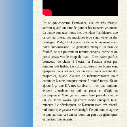
En ce qui concerne l’ambiance, elle est très réussie,
surtout quand on aime le gore et les mutants visqueux.
La bande-son aussi nous met bien dans l’ambiance, que
ce soit au niveau des musiques type synthwave ou des
bruitages. Malgré tout plusieurs éléments viennent ternir
notre enthousiasme. Le gameplay manque un brin de
fluidité, ce qui pourrait en rebuter certains, même si on
prend assez vite le coup de main. Il se passe parfois
beaucoup de chose à l’écran et l’action n’est pas
toujours très lisible. Les corps explosent, les bonus sont
éparpillés dans les airs, les ennemis nous lancent des
projectiles, quand d’autres se métamorphosent pour
continuer à nous attaquer même à moitié morts. Si on
ajoute à ça une DA très sombre, il n’est pas toujours
évident d’analyser ce qui se passe et d’agir en
conséquence. Mais ça peut aussi faire parti du charme
du jeu. Nous avons également croisé quelques bugs
mineurs. Le développeur de Katanaut étant très réactif,
nul doute que ça sera vite corrigé. Ce qui nous chagrine
le plus au final ce sont les boss, un peu trop génériques
et pas très intéressants.