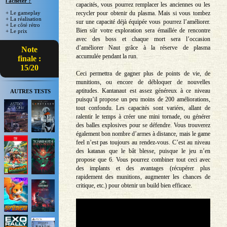
l'acheter ?
capacités, vous pourrez remplacer les anciennes ou les
recycler pour obtenir du plasma. Mais si vous tombez
+ Le gameplay
+ La réalisation
sur une capacité déjà équipée vous pourrez l’améliorer.
+ Le côté rétro
Bien sûr votre exploration sera émaillée de rencontre
+ Le prix
avec des boss et chaque mort sera l’occasion
d’améliorer Naut grâce à la réserve de plasma
Note
accumulée pendant la run.
finale :
15/20
Ceci permettra de gagner plus de points de vie, de
munitions, ou encore de débloquer de nouvelles
aptitudes. Kantanaut est assez généreux à ce niveau
AUTRES TESTS
puisqu’il propose un peu moins de 200 améliorations,
tout confondu. Les capacités sont variées, allant de
ralentir le temps à créer une mini tornade, ou générer
des balles explosives pour se défendre. Vous trouverez
également bon nombre d’armes à distance, mais le game
feel n’est pas toujours au rendez-vous. C’est au niveau
des katanas que le bât blesse, puisque le jeu n’en
propose que 6. Vous pourrez combiner tout ceci avec
des implants et des avantages (récupérer plus
rapidement des munitions, augmenter les chances de
critique, etc.) pour obtenir un build bien efficace.