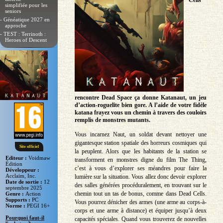
Cells
simplifiée pour les
seniors
- Généatique 2027 en
approche
- TEST : Terrinoth :
Heroes of Descent
rencontre Dead Space ça donne Katanaut, un jeu
d’action-roguelite bien gore. A l’aide de votre fidèle
katana frayez vous un chemin à travers des couloirs
remplis de monstres mutants.
Vous incarnez Naut, un soldat devant nettoyer une
gigantesque station spatiale des horreurs cosmiques qui
Site officiel
la peuplent. Alors que les habitants de la station se
Editeur :
Voidmaw
transforment en monstres digne du film The Thing,
Édition
c’est à vous d’explorer ses méandres pour faire la
Développeur :
Acclaim, Inc.
lumière sur la situation. Vous allez donc devoir explorer
Date de sortie :
12
des salles générées procéduralement, en trouvant sur le
septembre 2025
chemin tout un tas de bonus, comme dans Dead Cells.
Genre :
Action
Supports :
PC
Vous pourrez dénicher des armes (une arme au corps-à-
Norme :
PEGI 16+
corps et une arme à distance) et équiper jusqu’à deux
Pourquoi faut-il
capacités spéciales. Quand vous trouverez de nouvelles