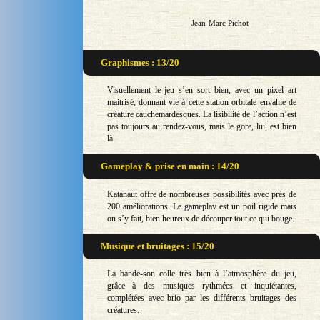
Jean-Marc Pichot
Graphismes : 13/20
Visuellement le jeu s’en sort bien, avec un pixel art
maitrisé, donnant vie à cette station orbitale envahie de
créature cauchemardesques. La lisibilité de l’action n’est
pas toujours au rendez-vous, mais le gore, lui, est bien
là.
Gameplay & prise en main : 14/20
Katanaut offre de nombreuses possibilités avec près de
200 améliorations. Le gameplay est un poil rigide mais
on s’y fait, bien heureux de découper tout ce qui bouge.
Musique et bruitages : 15/20
La bande-son colle très bien à l’atmosphère du jeu,
grâce à des musiques rythmées et inquiétantes,
complétées avec brio par les différents bruitages des
créatures.