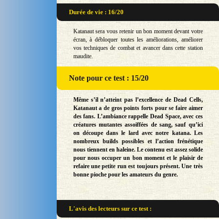
Durée de vie : 16/20
Katanaut sera vous retenir un bon moment devant votre
écran, à débloquer toutes les améliorations, améliorer
vos techniques de combat et avancer dans cette station
maudite.
Note
pour ce test : 15/20
Même s’il n’atteint pas l’excellence de Dead Cells,
Katanaut a de gros points forts pour se faire aimer
des fans. L’ambiance rappelle Dead Space, avec ces
créatures mutantes assoiffées de sang, sauf qu’ici
on découpe dans le lard avec notre katana. Les
nombreux builds possibles et l’action frénétique
nous tiennent en haleine. Le contenu est assez solide
pour nous occuper un bon moment et le plaisir de
refaire une petite run est toujours présent. Une très
bonne pioche pour les amateurs du genre.
L'avis des lecteurs sur
ce test :