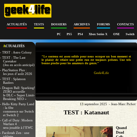
ACTUALITÉS
TESTS
DOSSIERS
ARCHIVES
FORUMS
CONTACTS
PC
PS5
PS4
Xbox Series X
ONE
Switch
ACTUALITÉS
- TRST : Astro Colony
"Le contenu est assez solide pour nous occuper un bon moment et
- TEST : The Last
le plaisir de refaire une petite run est toujours présent. Une très
Caretaker
bonne pioche pour les amateurs du genre."
(Jeu en accès anticipé)
- PlayStation Plus :
Geek4Life
les jeux d’août 2026
- TEST : Splatoon
Raiders
- Dragon Ball: Sparking!
ZERO accueille
le DLC « Super Limit-
Breaking NEO »
- Hello Kitty Party Land
13 septembre 2025 - Jean-Marc Pichot
: la fête
TEST : Katanaut
commence sur Switch
et Switch 2
- Call of Duty: Modern
Warfare 4
sera jouable à l’EWC
Quand
Dead
- Facilotab Zen : une
tablette