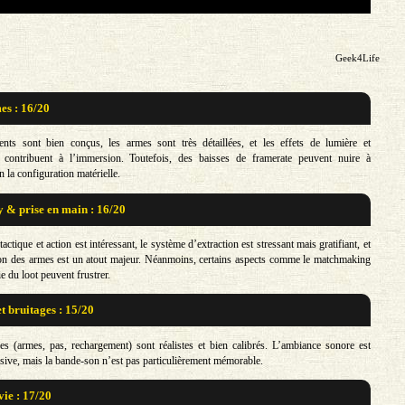
Geek4Life
s : 16/20
nts sont bien conçus, les armes sont très détaillées, et les effets de lumière et
 contribuent à l’immersion. Toutefois, des baisses de framerate peuvent nuire à
n la configuration matérielle.
& prise en main : 16/20
tactique et action est intéressant, le système d’extraction est stressant mais gratifiant, et
ion des armes est un atout majeur. Néanmoins, certains aspects comme le matchmaking
e du loot peuvent frustrer.
t bruitages : 15/20
es (armes, pas, rechargement) sont réalistes et bien calibrés. L’ambiance sonore est
rsive, mais la bande-son n’est pas particulièrement mémorable.
vie : 17/20