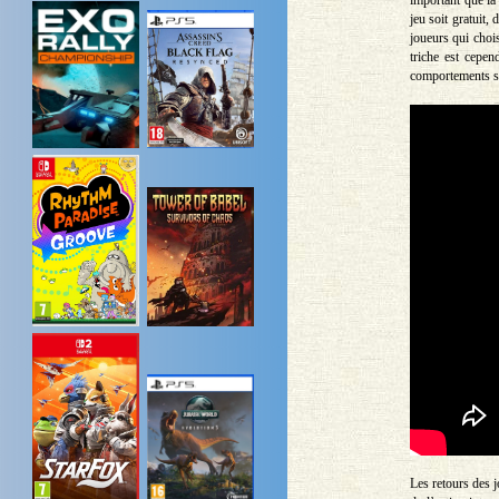
jeu soit gratuit
joueurs qui chois
triche est cepen
comportements su
Les retours des j