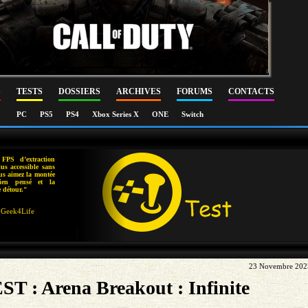
S
TESTS
DOSSIERS
ARCHIVES
FORUMS
CONTACTS
PC
PS5
PS4
Xbox Series X
ONE
Switch
FPS d’extraction
lus accessible sans
vous aimez la montée
bien pensé et la
e détour."
Geek4Life
23 Novembre 202
ST : Arena Breakout : Infinite