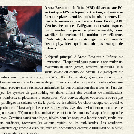
Arena Breakout : Infinite (ABI) débarque sur PC
en tant que FPS tactique d’extraction, et il vise à se
faire une place parmi les poids lourds du genre. Un
peu à la manière d’un Escape From Tarkov, ABI
s’en inspire, tout en l’allégeant de certains aspects
pour rendre l’expérience plus accessible, sans
sacrifier la tension. Il combine des éléments
d’intensité, de loot et de stratégie dans un modèle
free-to-play, bien qu’il ne soit pas exempt de
défauts.
L’objectif principal d’Arena Breakout : Infinite est
l’extraction. Chaque raid vous pousse à accumuler un
maximum de butin (armes, armures, munitions) et à
sortir vivant du champ de bataille. Le gameplay est
parties sont relativement courtes (entre 10 et 15 minutes), garantissant un rythme
 extraction renforce l’intensité du jeu : mourir signifie tout perdre, tandis qu’extraire
butin procure une satisfaction indéniable. La personnalisation des armes est l’un des
 jeu. Le système de gunsmithing est riche, offrant des centaines de modifications
de nombreux emplacements d’accessoires. Vous pouvez adapter vos armes à votre style
privilégiez la cadence de tir, la portée ou la stabilité. Ce choix tactique est crucial et
e profondeur à la stratégie. Les cartes sont variées, avec des environnements comme une
, une station TV, ou une base militaire, ce qui incite les joueurs à adapter leur approche
 map. Certaines zones sont larges, idéales pour les attaques à longue portée, tandis que
lus confinées, favorisant les assauts rapides ou les embuscades. Les conditions
affectent également la visibilité, avec des phénomènes comme le brouillard ou la pluie,
urs à ajuster leurs stratégies.