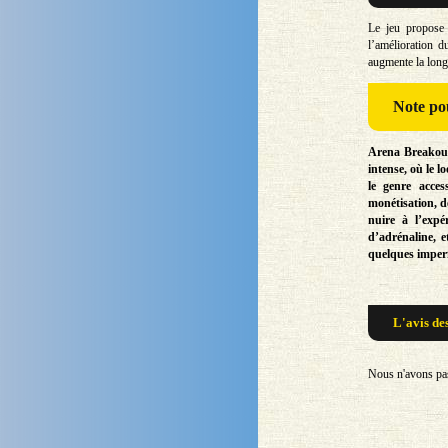
Le jeu propose 
l’amélioration d
augmente la long
Note
pou
Arena Breakout
intense, où le l
le genre acces
monétisation, 
nuire à l’expé
d’adrénaline, e
quelques imperf
L'avis de
Nous n'avons pas 