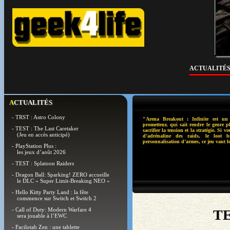
ACTUALITÉ
ACTUALITÉS
- TRST : Astro Colony
"Arena Breakout : Infinite est un 
prometteur, qui sait rendre le genre p
- TEST : The Last Caretaker
sacrifier la tension et la stratégie. Si 
(Jeu en accès anticipé)
d’adrénaline des raids, le loot 
personnalisation d’armes, ce jeu vaut l
- PlayStation Plus :
les jeux d’août 2026
- TEST : Splatoon Raiders
- Dragon Ball: Sparking! ZERO accueille
le DLC « Super Limit-Breaking NEO »
- Hello Kitty Party Land : la fête
commence sur Switch et Switch 2
- Call of Duty: Modern Warfare 4
TE
sera jouable à l’EWC
- Facilotab Zen : une tablette