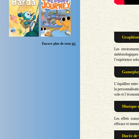
Graphisme
Encore plus de tests
ici
Les environneme
météorologiques
l’expérience selo
Gameplay 
L’équilibre entre 
la personnalisat
solo et l’économi
Musique e
Les effets sonor
efficace et imme
Durée de 