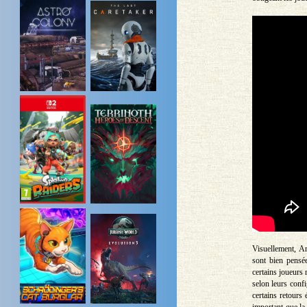
Visuellement, Ar
sont bien pensée
certains joueurs
selon leurs confi
certains retours
important que la 