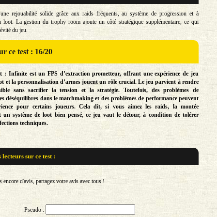
une rejouabilité solide grâce aux raids fréquents, au système de progression et à
u loot. La gestion du trophy room ajoute un côté stratégique supplémentaire, ce qui
évité du jeu.
r ce test : 16/20
 : Infinite est un FPS d’extraction prometteur, offrant une expérience de jeu
oot et la personnalisation d’armes jouent un rôle crucial. Le jeu parvient à rendre
sible sans sacrifier la tension et la stratégie. Toutefois, des problèmes de
des déséquilibres dans le matchmaking et des problèmes de performance peuvent
rience pour certains joueurs. Cela dit, si vous aimez les raids, la montée
t un système de loot bien pensé, ce jeu vaut le détour, à condition de tolérer
ections techniques.
s lecteurs sur
ce test :
encore d'avis, partagez votre avis avec tous !
Pseudo :