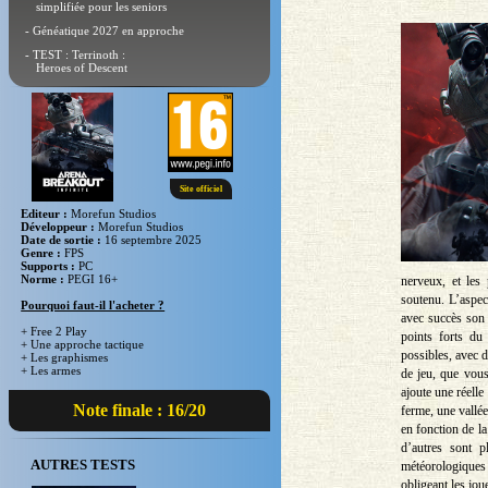
simplifiée pour les seniors
- Généatique 2027 en approche
- TEST : Terrinoth :
Heroes of Descent
Site officiel
Editeur :
Morefun Studios
Développeur :
Morefun Studios
Date de sortie :
16 septembre 2025
Genre :
FPS
Supports :
PC
Norme :
PEGI 16+
nerveux, et les 
soutenu. L’aspect
Pourquoi faut-il l'acheter ?
avec succès son 
+ Free 2 Play
points forts du
+ Une approche tactique
possibles, avec 
+ Les graphismes
+ Les armes
de jeu, que vous 
ajoute une réell
Note finale : 16/20
ferme, une vallée
en fonction de la
d’autres sont p
AUTRES TESTS
météorologiques 
obligeant les joue