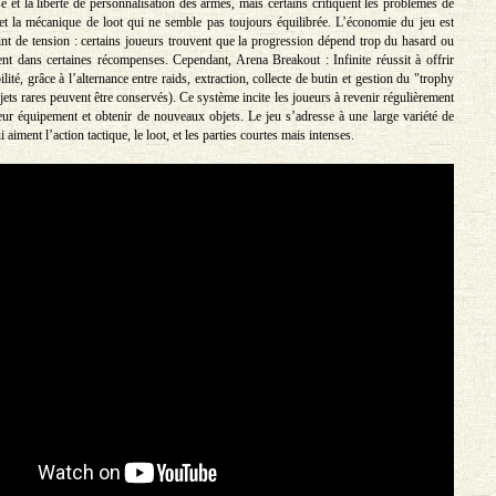
se et la liberté de personnalisation des armes, mais certains critiquent les problèmes de
et la mécanique de loot qui ne semble pas toujours équilibrée. L’économie du jeu est
nt de tension : certains joueurs trouvent que la progression dépend trop du hasard ou
ent dans certaines récompenses. Cependant, Arena Breakout : Infinite réussit à offrir
ilité, grâce à l’alternance entre raids, extraction, collecte de butin et gestion du "trophy
ets rares peuvent être conservés). Ce système incite les joueurs à revenir régulièrement
eur équipement et obtenir de nouveaux objets. Le jeu s’adresse à une large variété de
 aiment l’action tactique, le loot, et les parties courtes mais intenses.