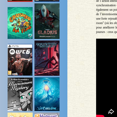
de l’action inten
synchronisation 
également un poi
de l’investissem
une forte rejouab
room" (où les obj
pour améliorer l
joueurs : ceux qui