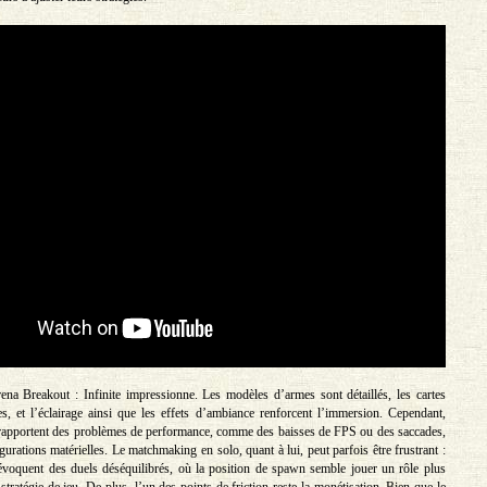
ena Breakout : Infinite impressionne. Les modèles d’armes sont détaillés, les cartes
s, et l’éclairage ainsi que les effets d’ambiance renforcent l’immersion. Cependant,
 rapportent des problèmes de performance, comme des baisses de FPS ou des saccades,
gurations matérielles. Le matchmaking en solo, quant à lui, peut parfois être frustrant :
 évoquent des duels déséquilibrés, où la position de spawn semble jouer un rôle plus
stratégie de jeu. De plus, l’un des points de friction reste la monétisation. Bien que le