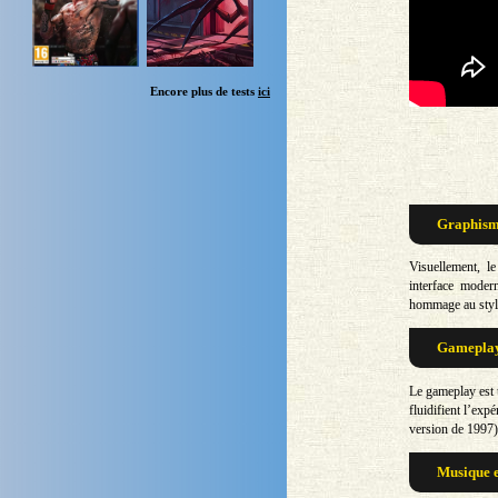
Encore plus de tests
ici
Graphisme
Visuellement, le
interface moder
hommage au style
Gameplay 
Le gameplay est t
fluidifient l’exp
version de 1997)
Musique e