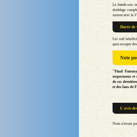
La bande-son or
doublage comple
surtout avec la V
Durée de 
Les soft bénéfic
quoi occuper des 
Note
pou
"Final Fantasy
respectueux et
de ces dernière
et des fans de F
L'avis de
Nous n'avons pas 