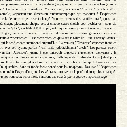
des premières versions : chaque dialogue gagne en impact, chaque échange entre
ita" trouve sa force dramatique. Mieux encore, la version "Amendée" bénéficie d’un
complet, apportant une dimension cinématographique qui manquait à l’expérience
é cela, le cœur du jeu reste inchangé. Nous retrouvons des batailles stratégiques - au
 où chaque placement, chaque sort et chaque classe choisie peut décider de l’issue du
ème de "jobs", véritable ADN du jeu, est toujours aussi jouissif. Guerrier, mage noir,
r dragon, invocateur, moine… La variété des combinaisons stratégiques est infinie et
eurs à expérimenter. C’est précisément ce qui a fait la force de "Final Fantasy Tactics"
ce qui le rend encore intemporel aujourd’hui. La version "Classique" conserve intact ce
t, avec son rythme parfois "lent" mais redoutablement "précis". Les puristes seront
ersion "Amendée", quant à elle, introduit plusieurs ajustements bienvenus : la
atique après chaque action importante, l’affichage de l’ordre des tours (idéal pour
ouvelle vue tactique, plus claire, permettant de mieux lire le champ de batailles et des
lté ajustables, dont un mode facile pensé pour les néophytes. Résultat ? L’expérience
 sans trahir l’esprit d’origine. Les vétérans retrouveront la profondeur qui les a marqués
que les nouveaux venus ne se sentiront pas écrasés par la courbe d’apprentissage.