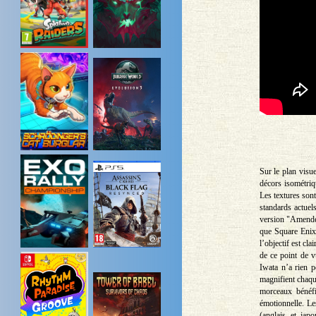
Sur le plan visue
décors isométriq
Les textures sont
standards actuel
version "Amendée
que Square Enix 
l’objectif est cl
de ce point de v
Iwata n’a rien p
magnifient chaqu
morceaux bénéfi
émotionnelle. Le
(anglais et jap