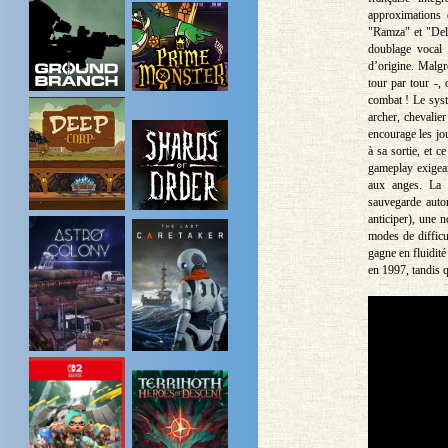
approximations 
"Ramza" et "Del
doublage vocal 
d’origine. Malgr
tour par tour -,
combat ! Le syst
archer, chevalie
encourage les jou
à sa sortie, et 
gameplay exigean
aux anges. La v
sauvegarde autom
anticiper), une n
modes de difficu
gagne en fluidité
en 1997, tandis 