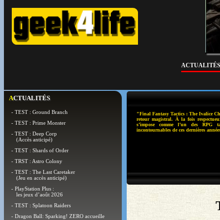
ACTUALITÉ
ACTUALITÉS
- TEST : Ground Branch
"Final Fantasy Tactics : The Ivalice Ch
retour magistral. À la fois respectueu
- TEST : Prime Monster
s’impose comme l’un des RPG tac
incontournables de ces dernières année
- TEST : Deep Corp
(Accès anticipé)
- TEST : Shards of Order
- TRST : Astro Colony
- TEST : The Last Caretaker
(Jeu en accès anticipé)
- PlayStation Plus :
les jeux d’août 2026
- TEST : Splatoon Raiders
- Dragon Ball: Sparking! ZERO accueille