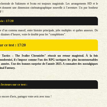
chestrale de Sakimoto et Iwata est toujours magistrale. Les arrangements HD et le
t donnent une dimension cinématographique nouvelle à l’aventure. Un pur bonheur
F !
vie : 17/20
ie d’un contenu massif, entre histoire principale, jobs multiples et quêtes annexes. De
dizaines d’heures, voire le double pour les "complétistes".
r ce test : 17/20
 Tactics – The Ivalice Chronicles" réussit un retour magistral. À la fois
 modernisé, il s’impose comme l’un des RPG tactiques les plus incontournables
s années. Une des bonnes surprise de l’année 2025. A connaitre des nostalgiques
inal Fantasy.
s lecteurs sur
ce test :
encore d'avis, partagez votre avis avec tous !