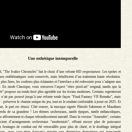
Une esthétique intemporelle
l, "The Ivalice Chronicles" fait le choix d’une refonte HD respectueuse. Les sprites et
ues emblématiques sont conservés, mais bénéficient d’un traitement haute résolution.
 plus fines, les couleurs plus éclatantes et l’interface a été redessinée pour s’adapter aux
s. En mode Classique, vous retrouvez l’aspect "rétro pixel-art" original, tandis que la
" propose un rendu lissé plus agréable sur les écrans modernes. Certains regretteront
n’ait pas poussé jusqu’à une refonte totale façon "Final Fantasy VII Remake", mais
air : préserver le charme unique du jeu, tout en le rendant confortable à jouer en 2025. Et
ue, le pari est réussi. Côté sonore, la musique signée Hitoshi Sakimoto et Masaharu
erdu de sa grandeur ! Les thèmes orchestraux, tantôt épiques, tantôt mélancoliques,
e affrontement et chaque rebondissement narratif. Dans la version "Amendée", certains
cient d’arrangements orchestraux "modernisés", offrant encore plus de puissance
s bruitages de combat ont été retravaillés pour plus de clarté, et le doublage intégral
onais, avec sous-titres français) apporte une dimension dramatique qui transcende