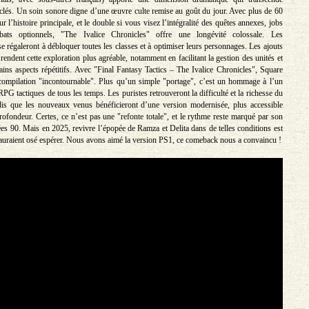
-clés. Un soin sonore digne d’une œuvre culte remise au goût du jour. Avec plus de 60
r l’histoire principale, et le double si vous visez l’intégralité des quêtes annexes, jobs
bats optionnels, "The Ivalice Chronicles" offre une longévité colossale. Les
se régaleront à débloquer toutes les classes et à optimiser leurs personnages. Les ajouts
 rendent cette exploration plus agréable, notamment en facilitant la gestion des unités et
tains aspects répétitifs. Avec "Final Fantasy Tactics – The Ivalice Chronicles", Square
compilation "incontournable". Plus qu’un simple "portage", c’est un hommage à l’un
PG tactiques de tous les temps. Les puristes retrouveront la difficulté et la richesse du
ndis que les nouveaux venus bénéficieront d’une version modernisée, plus accessible
rofondeur. Certes, ce n’est pas une "refonte totale", et le rythme reste marqué par son
ées 90. Mais en 2025, revivre l’épopée de Ramza et Delita dans de telles conditions est
auraient osé espérer. Nous avons aimé la version PS1, ce comeback nous a convaincu !