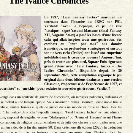
The Ivalice Chronicles
En 1997, "Final Fantasy Tactics" marquait un
tournant dans l’histoire du JRPG sur PS1.
Véritable "ovni" à l’époque, ce jeu de rôle
"tactique" signé Yasumi Matsuno (Final Fantasy
XII, Vagrant Story) a posé les bases d’une licence
culte qui allait inspirer toute une génération. Ses
combats au "tour par tour" sur damier
isométrique, sa profondeur stratégique et surtout
son univers riche (Ivalice) ont laissé une empreinte
indélébile dans le cœur des joueurs ! Aujourd’hui,
près de trente ans plus tard, Square Enix signe son
grand retour avec "Final Fantasy Tactics – The
Ivalice Chronicles". Disponible depuis le 30
septembre 2025, cette compilation regroupe le jeu
original dans deux éditions distinctes : une version
Classique, respectueuse de l’expérience de 1997, et
dernisée" et "enrichie" pour séduire les nouvelles générations. Verdict ?
plonge dans un contexte de guerre de succession, où intrigues politiques, trahisons et
e mêlent à une fresque épique. Vous incarnez "Ramza Beoulve", jeune noble tiraillé
miliale, amitiés brisées et quête de justice dans un monde en proie au chaos. Dès les
, "The Ivalice Chronicles" rappelle pourquoi "Final Fantasy Tactics" est tant admiré !
ure, empreint de tragédie, évoque "Shakespeare" ou "Game of Thrones" avant l’heure
orruption, de religion instrumentalisée et de lutte des classes y sont traités avec une
 un jeu vidéo de la fin des années 90. Dans cette nouvelle édition (2025), la traduction
rale brille enfin par sa justesse. Elle nous embarque dans l’histoire. Exit les