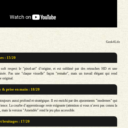
Geek4Life
s : 15/20
 soft respect le "pixel-art" d’origine, et est sublimé par des retouches HD et une
nisée. Pas une "claque visuelle" façon "remake", mais un travail élégant qui rend
 original.
& prise en main : 18/20
oujours aussi profond et stratégique. Il est enrichi par des ajustements "modernes" qui
érience. La courbe d’apprentissage reste exigeante (attention si vous n’avez pas connu la
, mais la version "Amendée" rend le jeu plus accessible.
t bruitages : 17/20