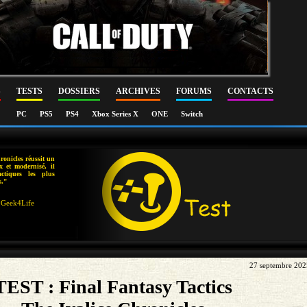
S
TESTS
DOSSIERS
ARCHIVES
FORUMS
CONTACTS
PC
PS5
PS4
Xbox Series X
ONE
Switch
ronicles réussit un
x et modernisé, il
tiques les plus
s."
Geek4Life
27 septembre 202
TEST : Final Fantasy Tactics