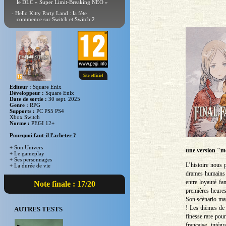
le DLC « Super Limit-Breaking NEO »
- Hello Kitty Party Land : la fête
commence sur Switch et Switch 2
Site officiel
Editeur :
Square Enix
Développeur :
Square Enix
Date de sortie :
30 sept. 2025
Genre :
RPG
Supports :
PC PS5 PS4
Xbox Switch
Norme :
PEGI 12+
Pourquoi faut-il l'acheter ?
+ Son Univers
une version "mo
+ Le gameplay
+ Ses personnages
L’histoire nous 
+ La durée de vie
drames humains s
entre loyauté fa
Note finale : 17/20
premières heures
Son scénario mat
! Les thèmes de c
AUTRES TESTS
finesse rare pour
française intég