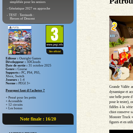
Patrou
simplifiée pour les seniors
- Généatique 2027 en approche
- TEST : Terrinoth :
Heroes of Descent
Site officiel
Editeur :
Outright Games
Développeur :
3DClouds
Date de sortie :
31 octobre 2025
Genre :
Course
Supports :
PC, PS4, PS5,
Xbox, Switch
Joueurs :
1-4
Norme :
PEGI 3+
Grande Vallée au
Pourquoi faut-il l'acheter ?
dynamique et acc
une belle porte d
+ Pensé pour les petits
+ Accessible
pour le tester), 
+ 12 circuits
fidèles à la sér
+ Les bonus
chiot conserve sa
Monster Truck ». 
Note finale : 16/20
figures et en uti