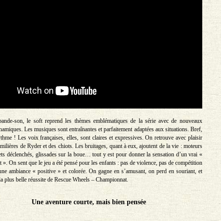
bande-son, le soft reprend les thèmes emblématiques de la série avec de nouveaux
amiques. Les musiques sont entraînantes et parfaitement adaptées aux situations. Bref,
thme ! Les voix françaises, elles, sont claires et expressives. On retrouve avec plaisir
amilières de Ryder et des chiots. Les bruitages, quant à eux, ajoutent de la vie : moteurs
ets déclenchés, glissades sur la boue… tout y est pour donner la sensation d’un vrai «
 ». On sent que le jeu a été pensé pour les enfants : pas de violence, pas de compétition
une ambiance « positive » et colorée. On gagne en s’amusant, on perd en souriant, et
 la plus belle réussite de Rescue Wheels – Championnat.
Une aventure courte, mais bien pensée