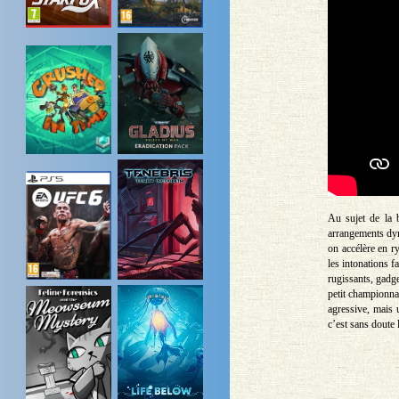
Au sujet de la 
arrangements dyn
on accélère en ry
les intonations f
rugissants, gadg
petit championnat
agressive, mais 
c’est sans doute