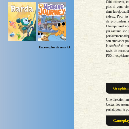
Côté contenu, c
plus si vous vis
dans la rejouabil
à deux. Pour les 
de profondeur s
Championnat n’a p
jeu assume son p
parfaitement adap
son ambiance posi
la sérénité du ti
Encore plus de tests
ici
ravis de retrouv
PS5, l’expérience
Graphisme
Une direction art
Certes, les textu
parfait pour le pu
Gameplay 