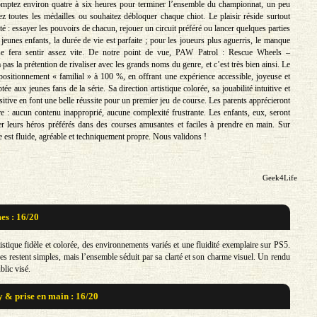
omptez environ quatre à six heures pour terminer l’ensemble du championnat, un peu
ez toutes les médailles ou souhaitez débloquer chaque chiot. Le plaisir réside surtout
ité : essayer les pouvoirs de chacun, rejouer un circuit préféré ou lancer quelques parties
jeunes enfants, la durée de vie est parfaite ; pour les joueurs plus aguerris, le manque
e fera sentir assez vite. De notre point de vue, PAW Patrol : Rescue Wheels –
as la prétention de rivaliser avec les grands noms du genre, et c’est très bien ainsi. Le
ositionnement « familial » à 100 %, en offrant une expérience accessible, joyeuse et
tée aux jeunes fans de la série. Sa direction artistique colorée, sa jouabilité intuitive et
tive en font une belle réussite pour un premier jeu de course. Les parents apprécieront
tre : aucun contenu inapproprié, aucune complexité frustrante. Les enfants, eux, seront
er leurs héros préférés dans des courses amusantes et faciles à prendre en main. Sur
 est fluide, agréable et techniquement propre. Nous validons !
Geek4Life
s : 16/20
istique fidèle et colorée, des environnements variés et une fluidité exemplaire sur PS5.
res restent simples, mais l’ensemble séduit par sa clarté et son charme visuel. Un rendu
blic visé.
& prise en main : 16/20