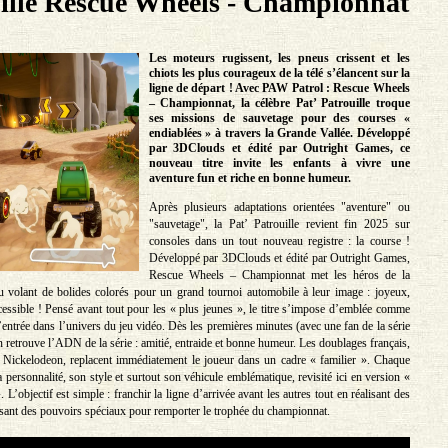
ille Rescue Wheels - Championnat
Les moteurs rugissent, les pneus crissent et les
chiots les plus courageux de la télé s’élancent sur la
ligne de départ ! Avec PAW Patrol : Rescue Wheels
– Championnat, la célèbre Pat’ Patrouille troque
ses missions de sauvetage pour des courses «
endiablées » à travers la Grande Vallée. Développé
par 3DClouds et édité par Outright Games, ce
nouveau titre invite les enfants à vivre une
aventure fun et riche en bonne humeur.
Après plusieurs adaptations orientées "aventure" ou
"sauvetage", la Pat’ Patrouille revient fin 2025 sur
consoles dans un tout nouveau registre : la course !
Développé par 3DClouds et édité par Outright Games,
Rescue Wheels – Championnat met les héros de la
 volant de bolides colorés pour un grand tournoi automobile à leur image : joyeux,
essible ! Pensé avant tout pour les « plus jeunes », le titre s’impose d’emblée comme
’entrée dans l’univers du jeu vidéo. Dès les premières minutes (avec une fan de la série
on retrouve l’ADN de la série : amitié, entraide et bonne humeur. Les doublages français,
ie Nickelodeon, replacent immédiatement le joueur dans un cadre « familier ». Chaque
 personnalité, son style et surtout son véhicule emblématique, revisité ici en version «
L’objectif est simple : franchir la ligne d’arrivée avant les autres tout en réalisant des
lisant des pouvoirs spéciaux pour remporter le trophée du championnat.