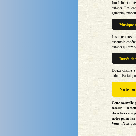
Jouabilité intui
enfants. Les co
gameplay manque u
Musique e
Les musiques en
ensemble cohérent
enfants qu’aux p
Durée de 
Douze circuits s
chiots. Parfait p
Note
pou
Cette nouvelle 
famille. "Res
divertira sans p
notre jeune fan 
Vous n’êtes pas 