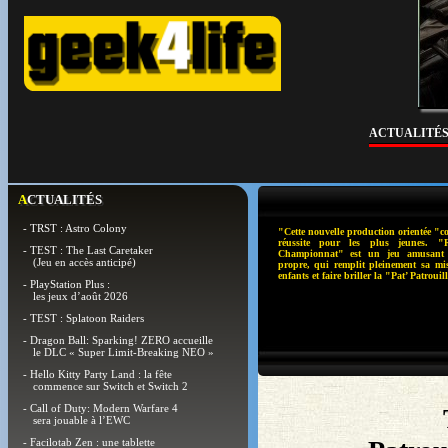
ACTUALITÉ
ACTUALITÉS
- TRST : Astro Colony
"Cette nouvelle production orientée "co
réussite pour les plus jeunes. "
- TEST : The Last Caretaker
Championnat" est un jeu amusant 
(Jeu en accès anticipé)
propre, qui remplit pleinement sa miss
enfants et faire briller la "Pat’ Patroui
- PlayStation Plus :
les jeux d’août 2026
- TEST : Splatoon Raiders
- Dragon Ball: Sparking! ZERO accueille
le DLC « Super Limit-Breaking NEO »
- Hello Kitty Party Land : la fête
commence sur Switch et Switch 2
- Call of Duty: Modern Warfare 4
sera jouable à l’EWC
- Facilotab Zen : une tablette