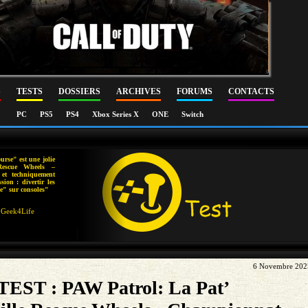
S
TESTS
DOSSIERS
ARCHIVES
FORUMS
CONTACTS
PC
PS5
PS4
Xbox Series X
ONE
Switch
urse" est une jolie
Rescue Wheels –
et techniquement
ion : divertir les
lle" sur consoles"
Geek4Life
6 Novembre 202
TEST : PAW Patrol: La Pat’