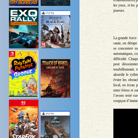
les yeux, et les 
joueurs.
La grande force d
saute, on dérape
se concentrer sur
automatiques, com
difficulté. Chaq
peut désoriente
tourbillonnant, 
alourdir le ryth
éviter les obstac
local, en écran p
entre frères et 
l’avons testé su
soupçon d’immers