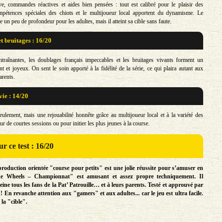
tive, commandes réactives et aides bien pensées : tout est calibré pour le plaisir des
mpétences spéciales des chiots et le multijoueur local apportent du dynamisme. Le
n peu de profondeur pour les adultes, mais il atteint sa cible sans faute.
t bruitages : 16/20
traînantes, les doublages français impeccables et les bruitages vivants forment un
 et joyeux. On sent le soin apporté à la fidélité de la série, ce qui plaira autant aux
arents.
vie : 14/20
eulement, mais une rejouabilité honnête grâce au multijoueur local et à la variété des
our de courtes sessions ou pour initier les plus jeunes à la course.
r ce test : 16/20
production orientée "course pour petits" est une jolie réussite pour s’amuser en
cue Wheels – Championnat" est amusant et assez propre techniquement. Il
eine tous les fans de la Pat’ Patrouille… et à leurs parents. Testé et approuvé par
! En revanche attention aux "gamers" et aux adultes... car le jeu est ultra facile.
la "cible".