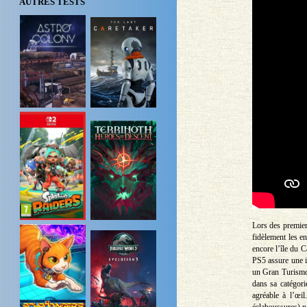
AUTRES TESTS
Lors des premiers
fidèlement les e
encore l’île du C
PS5 assure une i
un Gran Turismo 7
dans sa catégori
agréable à l’œil
éclaboussures) pa