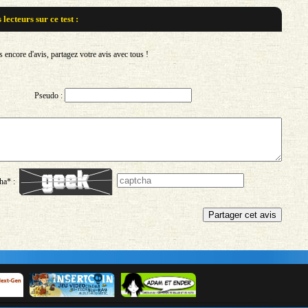
s lecteurs sur
ce test :
encore d'avis, partagez votre avis avec tous !
Pseudo :
ha* :