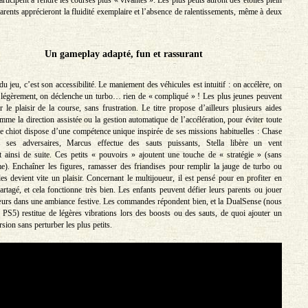
parents apprécieront la fluidité exemplaire et l’absence de ralentissements, même à deux
Un gameplay adapté, fun et rassurant
u jeu, c’est son accessibilité. Le maniement des véhicules est intuitif : on accélère, on
 légèrement, on déclenche un turbo… rien de « compliqué » ! Les plus jeunes peuvent
 le plaisir de la course, sans frustration. Le titre propose d’ailleurs plusieurs aides
me la direction assistée ou la gestion automatique de l’accélération, pour éviter toute
ue chiot dispose d’une compétence unique inspirée de ses missions habituelles : Chase
r ses adversaires, Marcus effectue des sauts puissants, Stella libère un vent
et ainsi de suite. Ces petits « pouvoirs » ajoutent une touche de « stratégie » (sans
me). Enchaîner les figures, ramasser des friandises pour remplir la jauge de turbo ou
les devient vite un plaisir. Concernant le multijoueur, il est pensé pour en profiter en
artagé, et cela fonctionne très bien. Les enfants peuvent défier leurs parents ou jouer
sœurs dans une ambiance festive. Les commandes répondent bien, et la DualSense (nous
r PS5) restitue de légères vibrations lors des boosts ou des sauts, de quoi ajouter un
ion sans perturber les plus petits.