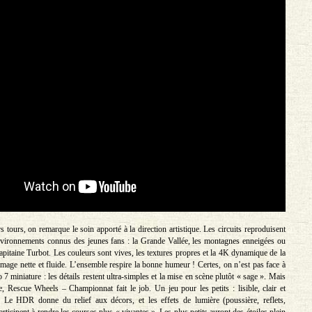
 tours, on remarque le soin apporté à la direction artistique. Les circuits reproduisent
nvironnements connus des jeunes fans : la Grande Vallée, les montagnes enneigées ou
apitaine Turbot. Les couleurs sont vives, les textures propres et la 4K dynamique de la
mage nette et fluide. L’ensemble respire la bonne humeur ! Certes, on n’est pas face à
 miniature : les détails restent ultra-simples et la mise en scène plutôt « sage ». Mais
e, Rescue Wheels – Championnat fait le job. Un jeu pour les petits : lisible, clair et
. Le HDR donne du relief aux décors, et les effets de lumière (poussière, reflets,
rticipent à rendre les courses plus « vivantes ». Les plus petits auront des étoiles plein