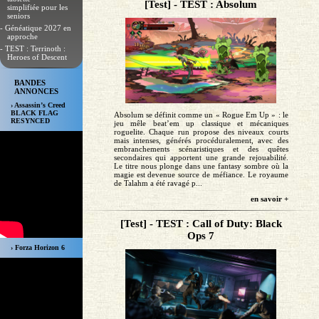
[Test] - TEST : Absolum
simplifiée pour les
seniors
- Généatique 2027 en
approche
- TEST : Terrinoth :
Heroes of Descent
BANDES
ANNONCES
› Assassin’s Creed
BLACK FLAG
Absolum se définit comme un « Rogue Em Up » : le
RESYNCED
jeu mêle beat’em up classique et mécaniques
roguelite. Chaque run propose des niveaux courts
mais intenses, générés procéduralement, avec des
embranchements scénaristiques et des quêtes
secondaires qui apportent une grande rejouabilité.
Le titre nous plonge dans une fantasy sombre où la
magie est devenue source de méfiance. Le royaume
de Talahm a été ravagé p...
en savoir +
[Test] - TEST : Call of Duty: Black
Ops 7
› Forza Horizon 6