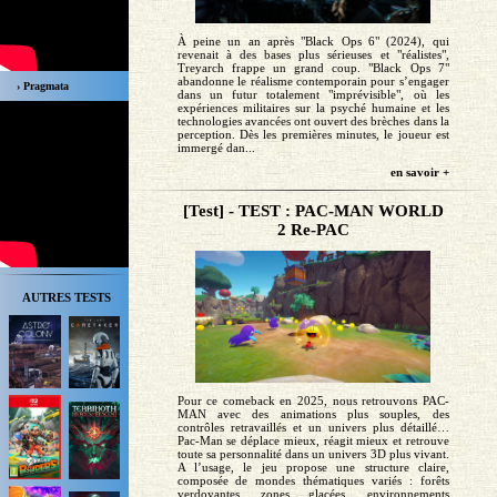
À peine un an après "Black Ops 6" (2024), qui
revenait à des bases plus sérieuses et "réalistes",
Treyarch frappe un grand coup. "Black Ops 7"
abandonne le réalisme contemporain pour s’engager
› Pragmata
dans un futur totalement "imprévisible", où les
expériences militaires sur la psyché humaine et les
technologies avancées ont ouvert des brèches dans la
perception. Dès les premières minutes, le joueur est
immergé dan...
en savoir +
[Test] - TEST : PAC-MAN WORLD
2 Re-PAC
AUTRES TESTS
Pour ce comeback en 2025, nous retrouvons PAC-
MAN avec des animations plus souples, des
contrôles retravaillés et un univers plus détaillé…
Pac-Man se déplace mieux, réagit mieux et retrouve
toute sa personnalité dans un univers 3D plus vivant.
A l’usage, le jeu propose une structure claire,
composée de mondes thématiques variés : forêts
verdoyantes, zones glacées, environnements