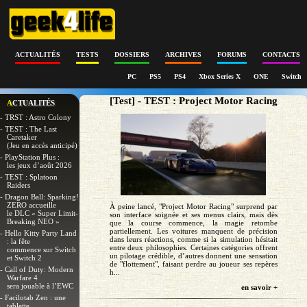
ACTUALITÉS
TESTS
DOSSIERS
ARCHIVES
FORUMS
CONTACTS
PC
PS5
PS4
Xbox Series X
ONE
Switch
[Test] - TEST : Project Motor Racing
ACTUALITÉS
- TRST : Astro Colony
- TEST : The Last
Caretaker
(Jeu en accès anticipé)
- PlayStation Plus :
les jeux d’août 2026
- TEST : Splatoon
Raiders
- Dragon Ball: Sparking!
ZERO accueille
À peine lancé, "Project Motor Racing" surprend par
le DLC « Super Limit-
son interface soignée et ses menus clairs, mais dès
Breaking NEO »
que la course commence, la magie retombe
partiellement. Les voitures manquent de précision
- Hello Kitty Party Land
dans leurs réactions, comme si la simulation hésitait
: la fête
entre deux philosophies. Certaines catégories offrent
commence sur Switch
un pilotage crédible, d’autres donnent une sensation
et Switch 2
de "flottement", faisant perdre au joueur ses repères
- Call of Duty: Modern
h...
Warfare 4
sera jouable à l’EWC
en savoir +
- Facilotab Zen : une
tablette