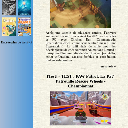
Après une attente de plusieurs années, l’univers
animé de Chicken Run revient fin 2025 sur consoles
et PC avec Chicken Run: Commandodu
Encore plus de tests
ici
(internationalement connu sous le titre Chicken Run:
Eggstraction). Le défi était de taille pour les
développeurs de chez Aardman Animations Limited :
transposer l’humour décalé des films en jeu vidéo,
mêler infiltration, gadgets farfelus et coopération
tout en séduisant un ...
en savoir +
[Test] - TEST : PAW Patrol: La Pat’
Patrouille Rescue Wheels -
Championnat