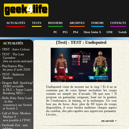
ACTUALITÉS
TESTS
DOSSIERS
ARCHIVES
FORUMS
CONTACTS
PC
PS5
PS4
Xbox Series X
ONE
Switch
[Test] - TEST : Undisputed
ACTUALITÉS
- TRST : Astro Colony
- TEST : The Last
Caretaker
(Jeu en accès anticipé)
- PlayStation Plus :
les jeux d’août 2026
- TEST : Splatoon
Raiders
- Dragon Ball: Sparking!
ZERO accueille
Undisputed vient de monter sur le ring ! Et il ne se
le DLC « Super Limit-
contente pas de vous laisser enchaîner les coups
Breaking NEO »
comme un simple jeu d’arcade. Oh que non ! Il
propose un gameplay exigeant, basé sur la gestion
- Hello Kitty Party Land
de l’endurance, le timing, et la technique. Un vrai
: la fête
bon jeu de boxe. Avec plus de 60 types de coups
commence sur Switch
disponibles, il vous faudra maîtriser chaque aspect
et Switch 2
du combat, des jabs rapides aux uppercuts puissants.
- Call of Duty: Modern
Les jou...
Warfare 4
sera jouable à l’EWC
en savoir +
- Facilotab Zen : une
tablette