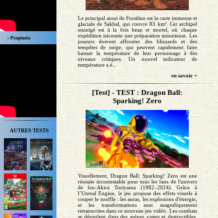
Le principal atout de Frostline est la carte immense et
glaciale de Sakhal, qui couvre 83 km². Cet archipel
enneigé est à la fois beau et mortel, où chaque
expédition nécessite une préparation minutieuse. Les
› Pragmata
joueurs doivent affronter des blizzards et des
tempêtes de neige, qui peuvent rapidement faire
baisser la température de leur personnage à des
niveaux critiques. Un nouvel indicateur de
température a é...
en savoir +
[Test] - TEST : Dragon Ball:
Sparking! Zero
AUTRES TESTS
Visuellement, Dragon Ball: Sparking! Zero est une
réussite incontestable pour tous les fans de l'univers
de feu-Akira Toriyama (1982–2024). Grâce à
l’Unreal Engine, le jeu propose des effets visuels à
couper le souffle : les auras, les explosions d'énergie,
et les transformations sont magnifiquement
retranscrites dans ce nouveau jeu vidéo. Les combats
se déroulent dans des arènes vastes et destructibles,