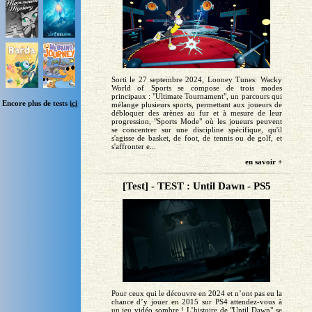
Sorti le 27 septembre 2024, Looney Tunes: Wacky
World of Sports se compose de trois modes
principaux : "Ultimate Tournament", un parcours qui
Encore plus de tests
ici
mélange plusieurs sports, permettant aux joueurs de
débloquer des arènes au fur et à mesure de leur
progression, "Sports Mode" où les joueurs peuvent
se concentrer sur une discipline spécifique, qu'il
s'agisse de basket, de foot, de tennis ou de golf, et
s'affronter e...
en savoir +
[Test] - TEST : Until Dawn - PS5
Pour ceux qui le découvre en 2024 et n’ont pas eu la
chance d’y jouer en 2015 sur PS4 attendez-vous à
un jeu vidéo sombre ! L’histoire de "Until Dawn" se