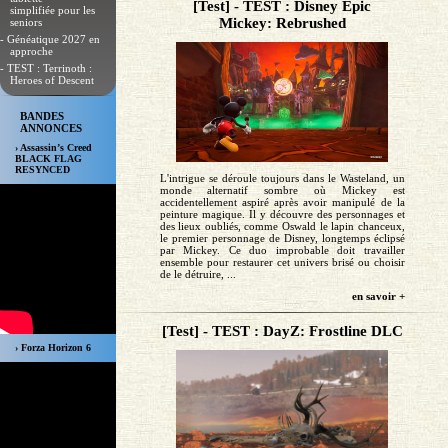
[Test] - TEST : Disney Epic
simplifiée pour les
Mickey: Rebrushed
seniors
- Généatique 2027 en
approche
- TEST : Terrinoth :
Heroes of Descent
BANDES
ANNONCES
› Assassin’s Creed
BLACK FLAG
RESYNCED
L'intrigue se déroule toujours dans le Wasteland, un
monde alternatif sombre où Mickey est
accidentellement aspiré après avoir manipulé de la
peinture magique. Il y découvre des personnages et
des lieux oubliés, comme Oswald le lapin chanceux,
le premier personnage de Disney, longtemps éclipsé
par Mickey. Ce duo improbable doit travailler
ensemble pour restaurer cet univers brisé ou choisir
de le détruire, ...
en savoir +
[Test] - TEST : DayZ: Frostline DLC
› Forza Horizon 6