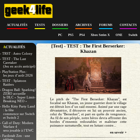
ACTUALITÉS
TESTS
DOSSIERS
ARCHIVES
FORUMS
CONTACTS
PC
PS5
PS4
Xbox Series X
ONE
Switch
[Test] - TEST : The First Berserker:
ACTUALITÉS
Khazan
- TRST : Astro Colony
- TEST : The Last
Caretaker
(Jeu en accès anticipé)
- PlayStation Plus :
les jeux d’août 2026
- TEST : Splatoon
Raiders
- Dragon Ball: Sparking!
ZERO accueille
le DLC « Super Limit-
Le pitch de "The First Berserker: Khazan", est
Breaking NEO »
focalisé sur Khazan, un jeune guerrier dont le village
- Hello Kitty Party Land
est détruit lors d’un raid ennemi. Animé par une rage
: la fête
dévastatrice, il découvre en lui un pouvoir ancien,
commence sur Switch
celui du "Berserker", et part en quête de vengeance.
et Switch 2
Au fil de son périple, notre héros devra affronter des
hordes d’ennemis redoutables et maîtriser cette
- Call of Duty: Modern
puissance surnaturelle, tout en luttant contre...
Warfare 4
sera jouable à l’EWC
en savoir +
- Facilotab Zen : une
tablette