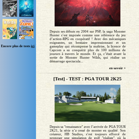
Depuis ses débuts en 2004 sur PSP, la saga Monster
Hunter s’est imposée comme une référence du jeu
d’action-RPG en coopératif ! Avec des mécaniques
exigeantes, un bestiaire impressionnant et un
Encore plus de tests
ici
gameplay qui récompense la maîtrise, la licence de
Capcom a su conquérir plus de 100 millions de
joueurs à travers le monde. Et ça, c’était avant la
sortie de Monster Hunter Wilds, qui réalise un
démarrage spectacula...
en savoir +
[Test] - TEST : PGA TOUR 2K25
Depuis sa "renaissance" avec l’arrivée de PGA TOUR
2K21, la série n’a cessé de monter en qualité. Son
créateur, HB Studios, s’est toujours efforcé de
proposer une simulation de golf "réaliste", où la