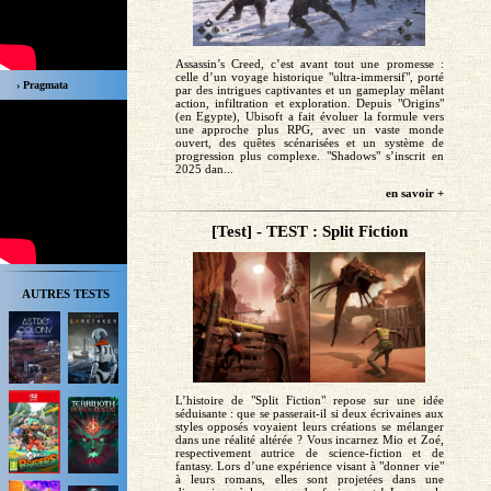
Assassin’s Creed, c’est avant tout une promesse :
celle d’un voyage historique "ultra-immersif", porté
› Pragmata
par des intrigues captivantes et un gameplay mêlant
action, infiltration et exploration. Depuis "Origins"
(en Egypte), Ubisoft a fait évoluer la formule vers
une approche plus RPG, avec un vaste monde
ouvert, des quêtes scénarisées et un système de
progression plus complexe. "Shadows" s’inscrit en
2025 dan...
en savoir +
[Test] - TEST : Split Fiction
AUTRES TESTS
L’histoire de "Split Fiction" repose sur une idée
séduisante : que se passerait-il si deux écrivaines aux
styles opposés voyaient leurs créations se mélanger
dans une réalité altérée ? Vous incarnez Mio et Zoé,
respectivement autrice de science-fiction et de
fantasy. Lors d’une expérience visant à "donner vie"
à leurs romans, elles sont projetées dans une