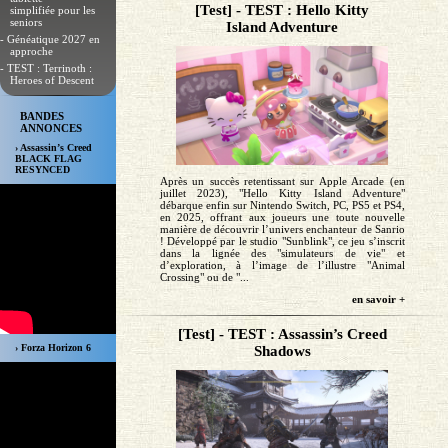
[Test] - TEST : Hello Kitty
simplifiée pour les
seniors
Island Adventure
- Généatique 2027 en
approche
- TEST : Terrinoth :
Heroes of Descent
BANDES
ANNONCES
› Assassin’s Creed
BLACK FLAG
RESYNCED
Après un succès retentissant sur Apple Arcade (en
juillet 2023), "Hello Kitty Island Adventure"
débarque enfin sur Nintendo Switch, PC, PS5 et PS4,
en 2025, offrant aux joueurs une toute nouvelle
manière de découvrir l’univers enchanteur de Sanrio
! Développé par le studio "Sunblink", ce jeu s’inscrit
dans la lignée des "simulateurs de vie" et
d’exploration, à l’image de l’illustre "Animal
Crossing" ou de "...
en savoir +
[Test] - TEST : Assassin’s Creed
› Forza Horizon 6
Shadows