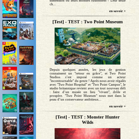
dimension où leurs mondes fusionnent ! Leur seule
ch...
en savoir +
[Test] - TEST : Two Point Museum
Depuis quelques années, les jeux de gestion
connaissent un "retour en grâce", et Two Point
Studios s’est imposé comme un acteur
"incontournable" du genre ! Après nous avoir régalés
avec "Two Point Hospital" et "Two Point Campus", le
studio britannique revient avec un tout nouveau défi
: faire d’un musée un lieu "vivant", drôle et
prospère. "Two Point Museum" nous met dans la
peau d’un conservateur ambitieux...
en savoir +
[Test] - TEST : Monster Hunter
Wilds