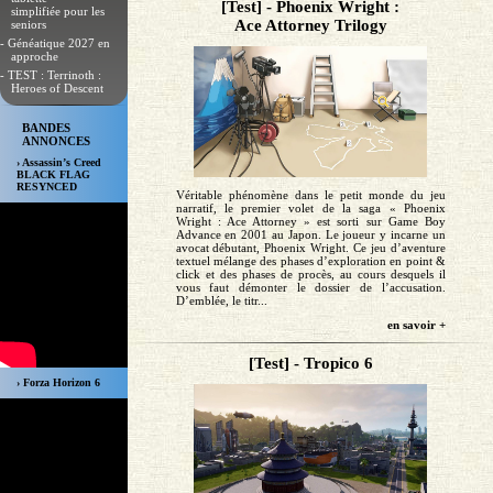
[Test] - Phoenix Wright :
simplifiée pour les
Ace Attorney Trilogy
seniors
- Généatique 2027 en
approche
- TEST : Terrinoth :
Heroes of Descent
BANDES
ANNONCES
› Assassin’s Creed
BLACK FLAG
RESYNCED
Véritable phénomène dans le petit monde du jeu
narratif, le premier volet de la saga « Phoenix
Wright : Ace Attorney » est sorti sur Game Boy
Advance en 2001 au Japon. Le joueur y incarne un
avocat débutant, Phoenix Wright. Ce jeu d’aventure
textuel mélange des phases d’exploration en point &
click et des phases de procès, au cours desquels il
vous faut démonter le dossier de l’accusation.
D’emblée, le titr...
en savoir +
[Test] - Tropico 6
› Forza Horizon 6