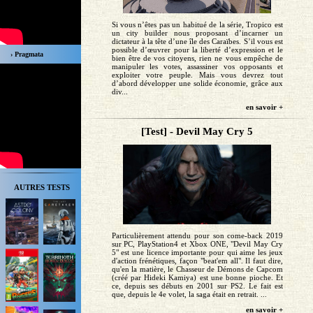
Si vous n’êtes pas un habitué de la série, Tropico est
un city builder nous proposant d’incarner un
dictateur à la tête d’une île des Caraïbes. S’il vous est
possible d’œuvrer pour la liberté d’expression et le
› Pragmata
bien être de vos citoyens, rien ne vous empêche de
manipuler les votes, assassiner vos opposants et
exploiter votre peuple. Mais vous devrez tout
d’abord développer une solide économie, grâce aux
div...
en savoir +
[Test] - Devil May Cry 5
AUTRES TESTS
Particulièrement attendu pour son come-back 2019
sur PC, PlayStation4 et Xbox ONE, "Devil May Cry
5" est une licence importante pour qui aime les jeux
d'action frénétiques, façon "beat'em all". Il faut dire,
qu'en la matière, le Chasseur de Démons de Capcom
(créé par Hideki Kamiya) est une bonne pioche. Et
ce, depuis ses débuts en 2001 sur PS2. Le fait est
que, depuis le 4e volet, la saga était en retrait. ...
en savoir +