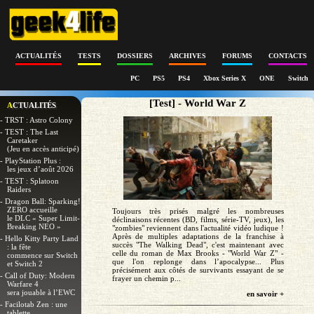
ACTUALITÉS
TESTS
DOSSIERS
ARCHIVES
FORUMS
CONTACTS
PC
PS5
PS4
Xbox Series X
ONE
Switch
[Test] - World War Z
ACTUALITÉS
- TRST : Astro Colony
- TEST : The Last
Caretaker
(Jeu en accès anticipé)
- PlayStation Plus :
les jeux d’août 2026
- TEST : Splatoon
Raiders
- Dragon Ball: Sparking!
ZERO accueille
Toujours très prisés malgré les nombreuses
le DLC « Super Limit-
déclinaisons récentes (BD, films, série-TV, jeux), les
Breaking NEO »
"zombies" reviennent dans l'actualité vidéo ludique !
Après de multiples adaptations de la franchise à
- Hello Kitty Party Land
succès "The Walking Dead", c'est maintenant avec
: la fête
celle du roman de Max Brooks - "World War Z" -
commence sur Switch
que l'on replonge dans l’apocalypse... Plus
et Switch 2
précisément aux côtés de survivants essayant de se
- Call of Duty: Modern
frayer un chemin p...
Warfare 4
sera jouable à l’EWC
en savoir +
- Facilotab Zen : une
tablette