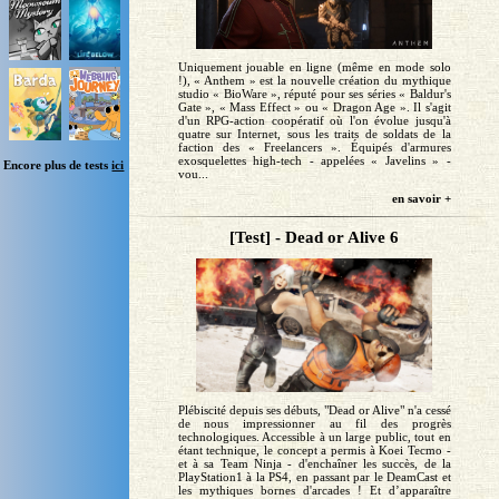
Uniquement jouable en ligne (même en mode solo
!), « Anthem » est la nouvelle création du mythique
studio « BioWare », réputé pour ses séries « Baldur's
Gate », « Mass Effect » ou « Dragon Age ». Il s'agit
d'un RPG-action coopératif où l'on évolue jusqu'à
quatre sur Internet, sous les traits de soldats de la
faction des « Freelancers ». Équipés d'armures
exosquelettes high-tech - appelées « Javelins » -
Encore plus de tests
ici
vou...
en savoir +
[Test] - Dead or Alive 6
Plébiscité depuis ses débuts, "Dead or Alive" n'a cessé
de nous impressionner au fil des progrès
technologiques. Accessible à un large public, tout en
étant technique, le concept a permis à Koei Tecmo -
et à sa Team Ninja - d'enchaîner les succès, de la
PlayStation1 à la PS4, en passant par le DeamCast et
les mythiques bornes d'arcades ! Et d’apparaître