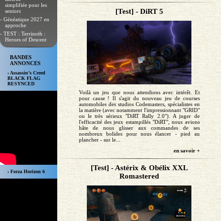
simplifiée pour les
[Test] - DiRT 5
seniors
- Généatique 2027 en
approche
- TEST : Terrinoth :
Heroes of Descent
BANDES
ANNONCES
› Assassin’s Creed
BLACK FLAG
RESYNCED
Voilà un jeu que nous attendions avec intérêt. Et
pour cause ! Il s'agit du nouveau jeu de courses
automobiles des studios Codemasters, spécialistes en
la matière (avec notamment l'impressionnant "GRID"
ou le très sérieux "DiRT Rally 2.0"). A juger de
l'efficacité des jeux estampillés "DiRT", nous avions
hâte de nous glisser aux commandes de ses
nombreux bolides pour nous élancer - pied au
plancher - sur le...
en savoir +
[Test] - Astérix & Obélix XXL
› Forza Horizon 6
Romastered