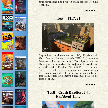
nous retrouvons une prise en main accessible, mais
techniq...
en savoir +
[Test] - FIFA 21
Disponible simultanément sur PC, PlayStation4,
Xbox One et Nintendo Switch, "FIFA 21" continue
d'évoluer. L'occasion pour EA Sports de se
démarquer de son rival de toujours, Konami, qui
vient de sortir "eFootball PES 2021". Si Electronic
Arts reste en tête avec son contenu ultra-complet, les
développeurs ont cherché à encore accentuer l'écart
grâce à quelques ajustements bienvenus. Mais est-ce
assez pour in...
en savoir +
[Test] - Crash Bandicoot 4 :
It’s About Time