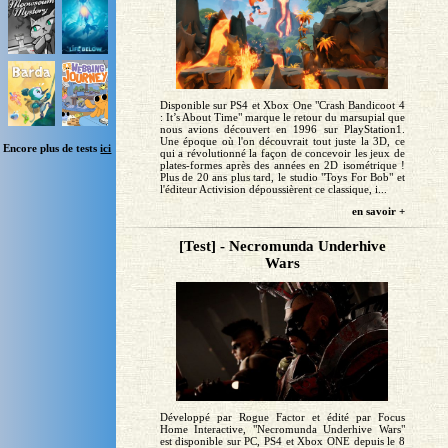
Disponible sur PS4 et Xbox One "Crash Bandicoot 4
: It’s About Time" marque le retour du marsupial que
nous avions découvert en 1996 sur PlayStation1.
Une époque où l'on découvrait tout juste la 3D, ce
Encore plus de tests
ici
qui a révolutionné la façon de concevoir les jeux de
plates-formes après des années en 2D isométrique !
Plus de 20 ans plus tard, le studio "Toys For Bob" et
l'éditeur Activision dépoussièrent ce classique, i...
en savoir +
[Test] - Necromunda Underhive
Wars
Développé par Rogue Factor et édité par Focus
Home Interactive, "Necromunda Underhive Wars"
est disponible sur PC, PS4 et Xbox ONE depuis le 8