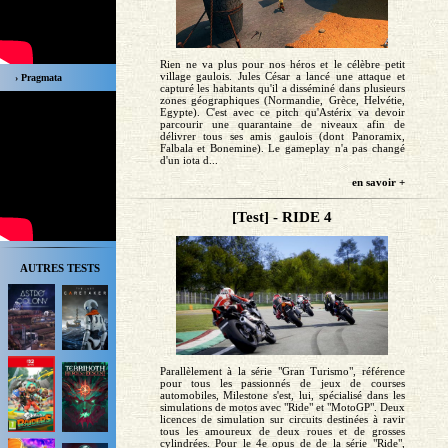
Rien ne va plus pour nos héros et le célèbre petit
village gaulois. Jules César a lancé une attaque et
› Pragmata
capturé les habitants qu'il a disséminé dans plusieurs
zones géographiques (Normandie, Grèce, Helvétie,
Egypte). C'est avec ce pitch qu'Astérix va devoir
parcourir une quarantaine de niveaux afin de
délivrer tous ses amis gaulois (dont Panoramix,
Falbala et Bonemine). Le gameplay n'a pas changé
d'un iota d...
en savoir +
[Test] - RIDE 4
AUTRES TESTS
Parallèlement à la série "Gran Turismo", référence
pour tous les passionnés de jeux de courses
automobiles, Milestone s'est, lui, spécialisé dans les
simulations de motos avec "Ride" et "MotoGP". Deux
licences de simulation sur circuits destinées à ravir
tous les amoureux de deux roues et de grosses
cylindrées. Pour le 4e opus de de la série "Ride",