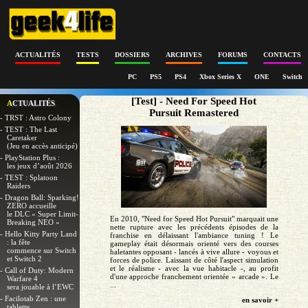
ACTUALITÉS
TESTS
DOSSIERS
ARCHIVES
FORUMS
CONTACTS
PC
PS5
PS4
Xbox Series X
ONE
Switch
[Test] - Need For Speed Hot
ACTUALITÉS
Pursuit Remastered
- TRST : Astro Colony
- TEST : The Last
Caretaker
(Jeu en accès anticipé)
- PlayStation Plus :
les jeux d’août 2026
- TEST : Splatoon
Raiders
- Dragon Ball: Sparking!
ZERO accueille
le DLC « Super Limit-
En 2010, "Need for Speed Hot Pursuit" marquait une
Breaking NEO »
nette rupture avec les précédents épisodes de la
- Hello Kitty Party Land
franchise en délaissant l'ambiance tuning ! Le
: la fête
gameplay était désormais orienté vers des courses
commence sur Switch
haletantes opposant - lancés à vive allure - voyous et
et Switch 2
forces de police. Laissant de côté l'aspect simulation
et le réalisme - avec la vue habitacle -, au profit
- Call of Duty: Modern
d'une approche franchement orientée « arcade ». Le
Warfare 4
...
sera jouable à l’EWC
- Facilotab Zen : une
en savoir +
tablette