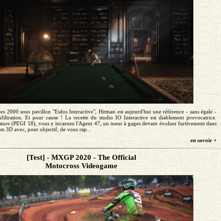
es 2000 sous pavillon "Eidos Interactive", Hitman est aujourd'hui une référence - sans égale -
nfiltration. Et pour cause ! La recette du studio IO Interactive est diablement provocatrice.
ature (PEGI 18), vous y incarnez l'Agent 47, un tueur à gages devant évoluer furtivement dans
s 3D avec, pour objectif, de vous rap...
en savoir +
[Test] - MXGP 2020 - The Official
Motocross Videogame