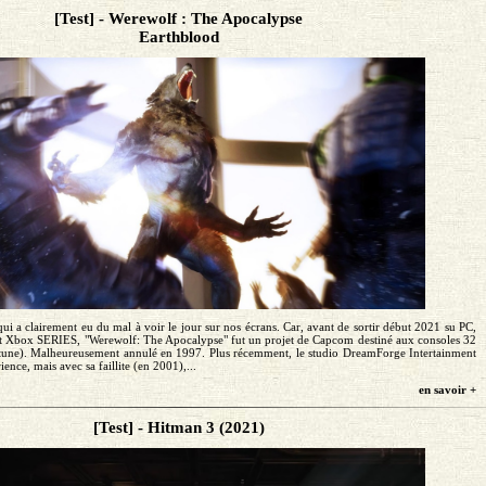
[Test] - Werewolf : The Apocalypse
Earthblood
qui a clairement eu du mal à voir le jour sur nos écrans. Car, avant de sortir début 2021 su PC,
 Xbox SERIES, "Werewolf: The Apocalypse" fut un projet de Capcom destiné aux consoles 32
Satune). Malheureusement annulé en 1997. Plus récemment, le studio DreamForge Intertainment
rience, mais avec sa faillite (en 2001),...
en savoir +
[Test] - Hitman 3 (2021)