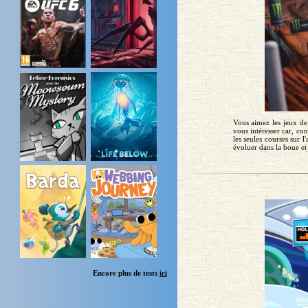
Vous aimez les jeux de
vous intéresser car, con
les seules courses sur
évoluer dans la boue et 
Encore plus de tests
ici