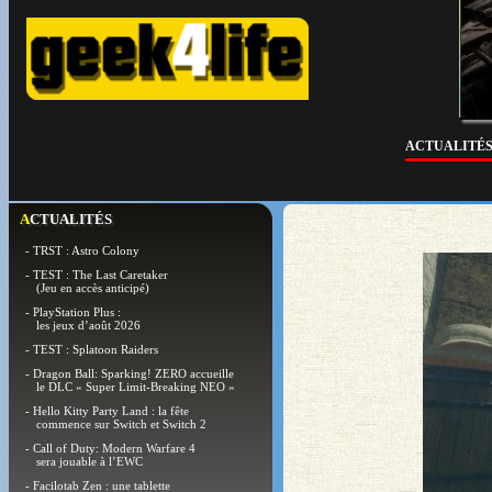
ACTUALITÉ
ACTUALITÉS
- TRST : Astro Colony
- TEST : The Last Caretaker
(Jeu en accès anticipé)
- PlayStation Plus :
les jeux d’août 2026
- TEST : Splatoon Raiders
- Dragon Ball: Sparking! ZERO accueille
le DLC « Super Limit-Breaking NEO »
- Hello Kitty Party Land : la fête
commence sur Switch et Switch 2
- Call of Duty: Modern Warfare 4
sera jouable à l’EWC
- Facilotab Zen : une tablette