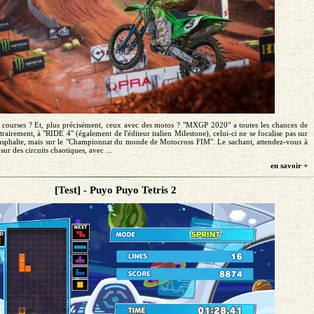
 courses ? Et, plus précisément, ceux avec des motos ? "MXGP 2020" a toutes les chances de
trairement, à "RIDE 4" (également de l'éditeur italien Milestone), celui-ci ne se focalise pas sur
 l'asphalte, mais sur le "Championnat du monde de Motocross FIM". Le sachant, attendez-vous à
sur des circuits chaotiques, avec ...
en savoir +
[Test] - Puyo Puyo Tetris 2