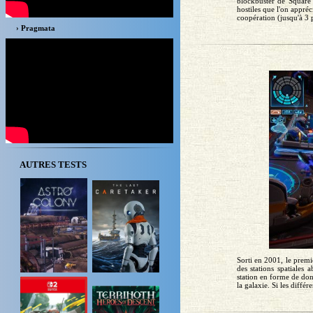
blockbuster de Square
hostiles que l'on appré
coopération (jusqu'à 3 p
› Pragmata
AUTRES TESTS
Sorti en 2001, le premi
des stations spatiale
station en forme de donu
la galaxie. Si les différ