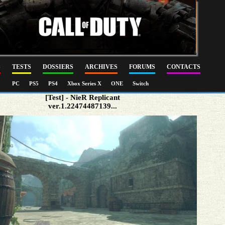
S
TESTS
DOSSIERS
ARCHIVES
FORUMS
CONTACTS
PC
PS5
PS4
Xbox Series X
ONE
Switch
[Test] - NieR Replicant
ver.1.22474487139...