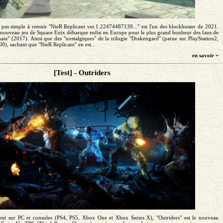
pas simple à retenir "NieR Replicant ver.1.22474487139..." est l'un des blockbuster de 2021.
 nouveau jeu de Square Enix débarque enfin en Europe pour le plus grand bonheur des fans de
mata" (2017). Ainsi que des "nostalgiques" de la trilogie "Drakengard" (parue sur PlayStation2,
0), sachant que "NieR Replicant" en est...
en savoir +
[Test] - Outriders
ent sur PC et consoles (PS4, PS5, Xbox One et Xbox Series X), "Outriders" est le nouveau