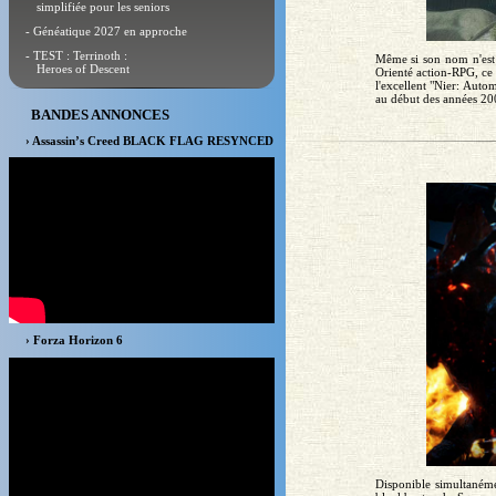
simplifiée pour les seniors
- Généatique 2027 en approche
- TEST : Terrinoth :
Même si son nom n'est 
Heroes of Descent
Orienté action-RPG, ce
l'excellent "Nier: Auto
au début des années 200
BANDES ANNONCES
› Assassin’s Creed BLACK FLAG RESYNCED
› Forza Horizon 6
Disponible simultaném