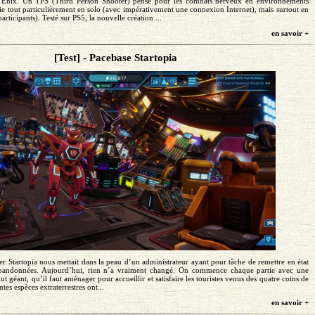
 Enix. Un TPS (Third Person Shooter) pensé pour les combats nerveux en environnements
cie tout particulièrement en solo (avec impérativement une connexion Internet), mais surtout en
articipants). Testé sur PS5, la nouvelle création ...
en savoir +
[Test] - Pacebase Startopia
er Startopia nous mettait dans la peau d’un administrateur ayant pour tâche de remettre en état
s abandonnées. Aujourd’hui, rien n’a vraiment changé. On commence chaque partie avec une
t géant, qu’il faut aménager pour accueillir et satisfaire les touristes venus des quatre coins de
entes espèces extraterrestres ont...
en savoir +