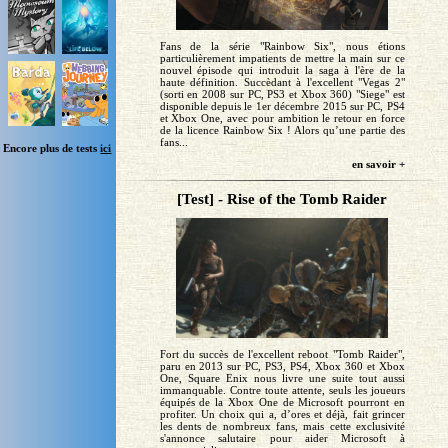
Fans de la série "Rainbow Six", nous étions
particulièrement impatients de mettre la main sur ce
nouvel épisode qui introduit la saga à l'ère de la
haute définition. Succèdant à l'excellent "Vegas 2"
(sorti en 2008 sur PC, PS3 et Xbox 360) "Siege" est
disponible depuis le 1er décembre 2015 sur PC, PS4
et Xbox One, avec pour ambition le retour en force
de la licence Rainbow Six ! Alors qu’une partie des
fans...
Encore plus de tests
ici
en savoir +
[Test] - Rise of the Tomb Raider
Fort du succès de l'excellent reboot "Tomb Raider",
paru en 2013 sur PC, PS3, PS4, Xbox 360 et Xbox
One, Square Enix nous livre une suite tout aussi
immanquable. Contre toute attente, seuls les joueurs
équipés de la Xbox One de Microsoft pourront en
profiter. Un choix qui a, d’ores et déjà, fait grincer
les dents de nombreux fans, mais cette exclusivité
s'annonce salutaire pour aider Microsoft à