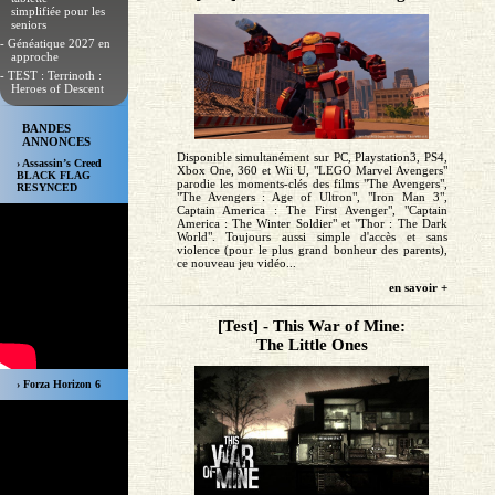
simplifiée pour les
seniors
- Généatique 2027 en
approche
- TEST : Terrinoth :
Heroes of Descent
BANDES
ANNONCES
Disponible simultanément sur PC, Playstation3, PS4,
› Assassin’s Creed
Xbox One, 360 et Wii U, "LEGO Marvel Avengers"
BLACK FLAG
parodie les moments-clés des films "The Avengers",
RESYNCED
"The Avengers : Age of Ultron", "Iron Man 3",
Captain America : The First Avenger", "Captain
America : The Winter Soldier" et "Thor : The Dark
World". Toujours aussi simple d'accès et sans
violence (pour le plus grand bonheur des parents),
ce nouveau jeu vidéo...
en savoir +
[Test] - This War of Mine:
The Little Ones
› Forza Horizon 6