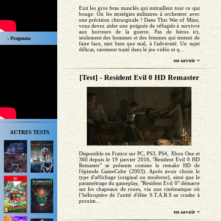
Exit les gros bras musclés qui mitraillent tout ce qui
bouge. Ou les stratégies militaires à orchestrer avec
une précision chirurgicale ! Dans This War of Mine,
vous devez aider une poignée de réfugiés à survivre
aux horreurs de la guerre. Pas de héros ici,
seulement des hommes et des femmes qui tentent de
› Pragmata
faire face, tant bien que mal, à l'adversité. Un sujet
délicat, rarement traité dans le jeu vidéo et q...
en savoir +
[Test] - Resident Evil 0 HD Remaster
AUTRES TESTS
Disponible en France sur PC, PS3, PS4, Xbox One et
360 depuis le 19 janvier 2016, "Resident Evil 0 HD
Remaster" se présente comme le remake HD de
l'épisode GameCube (2003). Après avoir choisi le
type d'affichage (original ou moderne), ainsi que le
paramétrage du gameplay, "Resident Evil 0" démarre
sur les chapeaux de roues, via une cinématique où
l’hélicoptère de l'unité d'élite S.T.A.R.S se crashe à
proxim...
en savoir +