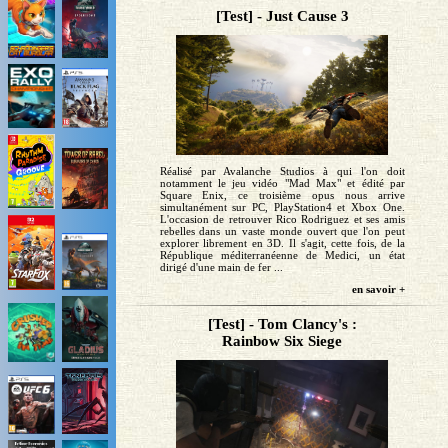
[Test] - Just Cause 3
Réalisé par Avalanche Studios à qui l'on doit
notamment le jeu vidéo "Mad Max" et édité par
Square Enix, ce troisième opus nous arrive
simultanément sur PC, PlayStation4 et Xbox One.
L'occasion de retrouver Rico Rodriguez et ses amis
rebelles dans un vaste monde ouvert que l'on peut
explorer librement en 3D. Il s'agit, cette fois, de la
République méditerranéenne de Medici, un état
dirigé d'une main de fer ...
en savoir +
[Test] - Tom Clancy's :
Rainbow Six Siege