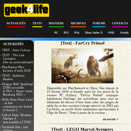
ACTUALITÉS
TESTS
DOSSIERS
ARCHIVES
FORUMS
CONTACTS
PC
PS5
PS4
Xbox Series X
ONE
Switch
[Test] - FarCry Primal
ACTUALITÉS
- TRST : Astro Colony
- TEST : The Last
Caretaker
(Jeu en accès anticipé)
- PlayStation Plus :
les jeux d’août 2026
- TEST : Splatoon
Raiders
- Dragon Ball: Sparking!
ZERO accueille
Disponible sur PlayStation4 et Xbox One depuis le
le DLC « Super Limit-
23 février 2016 et bientôt suivi (le 1er mars) de la
Breaking NEO »
version PC (Uplay), "FarCry Primal" conjugue
habilement l'héritage des précédents opus tout en
- Hello Kitty Party Land
délaissant les décors d’hier dont celui des plages de
: la fête
sable fin et des cocotiers (virage amorcé en 2003 par
commence sur Switch
CryTech), au profit d'une immersion spectaculaire à
et Switch 2
l'Ȃge de Pierre ! Testé à partir de la version ...
- Call of Duty: Modern
Warfare 4
en savoir +
sera jouable à l’EWC
- Facilotab Zen : une
[Test] - LEGO Marvel Avengers
tablette