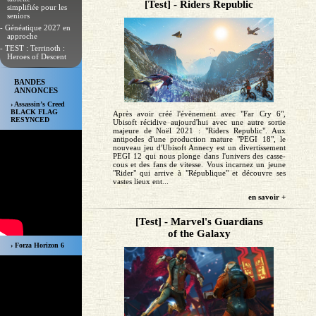
[Test] - Riders Republic
simplifiée pour les
seniors
- Généatique 2027 en
approche
- TEST : Terrinoth :
Heroes of Descent
BANDES
ANNONCES
› Assassin’s Creed
BLACK FLAG
Après avoir créé l'évènement avec "Far Cry 6",
RESYNCED
Ubisoft récidive aujourd'hui avec une autre sortie
majeure de Noël 2021 : "Riders Republic". Aux
antipodes d'une production mature "PEGI 18", le
nouveau jeu d'Ubisoft Annecy est un divertissement
PEGI 12 qui nous plonge dans l'univers des casse-
cous et des fans de vitesse. Vous incarnez un jeune
"Rider" qui arrive à "République" et découvre ses
vastes lieux ent...
en savoir +
[Test] - Marvel's Guardians
of the Galaxy
› Forza Horizon 6