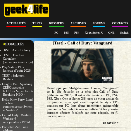
ACTUALITÉS
TESTS
DOSSIERS
ARCHIVES
FORUMS
CONTACTS
PC
PS5
PS4
Xbox Series X
ONE
Switch
[Test] - Call of Duty: Vanguard
ACTUALITÉS
- TRST : Astro Colony
- TEST : The Last
Caretaker
(Jeu en accès anticipé)
- PlayStation Plus :
les jeux d’août 2026
- TEST : Splatoon
Raiders
- Dragon Ball: Sparking!
ZERO accueille
Développé par Sledgehammer Games, "Vanguard"
le DLC « Super Limit-
est le 18e épisode de la série des Call of Duty
Breaking NEO »
(débutée en 2003). Il est à découvrir sur PC, PS4,
PS5, Xbox One et Series X|S, près de vingt ans après
- Hello Kitty Party Land
un premier opus qui avait imposé le style FPS
: la fête
couloirs sur PC, lors d'une immersion mémorable
commence sur Switch
pendant la Seconde Guerre mondiale. Si les premier
et Switch 2
épisodes s'étaient focalisés sur cette période, au fil
- Call of Duty: Modern
des ans, nous...
Warfare 4
sera jouable à l’EWC
en savoir +
- Facilotab Zen : une
tablette