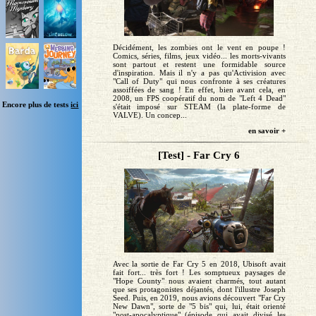
Décidément, les zombies ont le vent en poupe !
Comics, séries, films, jeux vidéo... les morts-vivants
sont partout et restent une formidable source
d'inspiration. Mais il n'y a pas qu'Activision avec
"Call of Duty" qui nous confronte à ses créatures
assoiffées de sang ! En effet, bien avant cela, en
2008, un FPS coopératif du nom de "Left 4 Dead"
Encore plus de tests
ici
s'était imposé sur STEAM (la plate-forme de
VALVE). Un concep...
en savoir +
[Test] - Far Cry 6
Avec la sortie de Far Cry 5 en 2018, Ubisoft avait
fait fort... très fort ! Les somptueux paysages de
"Hope County" nous avaient charmés, tout autant
que ses protagonistes déjantés, dont l'illustre Joseph
Seed. Puis, en 2019, nous avions découvert "Far Cry
New Dawn", sorte de "5 bis" qui, lui, était orienté
"post-apocalyptique" (épisode qui avait divisé les