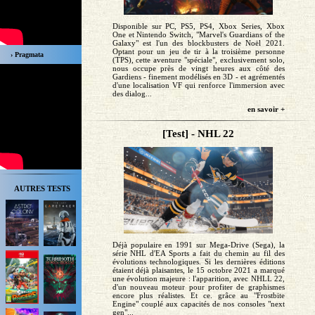
Disponible sur PC, PS5, PS4, Xbox Series, Xbox
One et Nintendo Switch, "Marvel's Guardians of the
Galaxy" est l'un des blockbusters de Noël 2021.
Optant pour un jeu de tir à la troisième personne
› Pragmata
(TPS), cette aventure "spéciale", exclusivement solo,
nous occupe près de vingt heures aux côté des
Gardiens - finement modélisés en 3D - et agrémentés
d'une localisation VF qui renforce l'immersion avec
des dialog...
en savoir +
[Test] - NHL 22
AUTRES TESTS
Déjà populaire en 1991 sur Mega-Drive (Sega), la
série NHL d'EA Sports a fait du chemin au fil des
évolutions technologiques. Si les dernières éditions
étaient déjà plaisantes, le 15 octobre 2021 a marqué
une évolution majeure : l'apparition, avec NHLL 22,
d'un nouveau moteur pour profiter de graphismes
encore plus réalistes. Et ce. grâce au "Frostbite
Engine" couplé aux capacités de nos consoles "next
gen"...