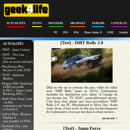
ACTUALITÉS
TESTS
DOSSIERS
ARCHIVES
FORUMS
CONTACTS
PC
PS5
PS4
Xbox Series X
ONE
Switch
[Test] - DiRT Rally 2.0
ACTUALITÉS
- TRST : Astro Colony
- TEST : The Last
Caretaker
(Jeu en accès anticipé)
- PlayStation Plus :
les jeux d’août 2026
- TEST : Splatoon
Raiders
- Dragon Ball: Sparking!
ZERO accueille
Déjà en tête sur le créneau des jeux vidéo de rallye
le DLC « Super Limit-
avec "DiRT Rally" (paru en 2015), Codemasters
Breaking NEO »
enchaîne les simulations avec talent. A l’image de
son dernier jeu, "F1 2018", particulièrement abouti.
- Hello Kitty Party Land
C'est donc avec plaisir que nous accueillons "DiRT
: la fête
Rally 2.0" sur PC, PlayStation4 et Xbox One. Avant
commence sur Switch
toute chose, il faut avoir en tête que les développeurs
et Switch 2
de Codemasters n'ont pas fait dans la demi-mesure...
- Call of Duty: Modern
Warfare 4
en savoir +
sera jouable à l’EWC
- Facilotab Zen : une
[Test] - Jump Force
tablette