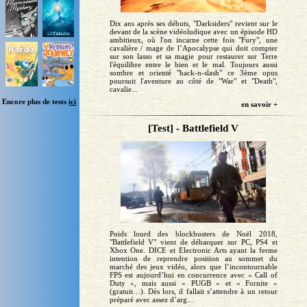
Dix ans après ses débuts, "Darksiders" revient sur le
devant de la scène vidéoludique avec un épisode HD
ambitieux, où l'on incarne cette fois "Fury", une
cavalière / mage de l’Apocalypse qui doit compter
sur son lasso et sa magie pour restaurer sur Terre
l'équilibre entre le bien et le mal. Toujours aussi
sombre et orienté "hack-n-slash" ce 3ème opus
poursuit l'aventure au côté de "War" et "Death",
cavalie...
Encore plus de tests
ici
en savoir +
[Test] - Battlefield V
Poids lourd des blockbusters de Noël 2018,
"Battlefield V" vient de débarquer sur PC, PS4 et
Xbox One. DICE et Electronic Arts ayant la ferme
intention de reprendre position au sommet du
marché des jeux vidéo, alors que l’incontournable
FPS est aujourd’hui en concurrence avec « Call of
Duty », mais aussi « PUGB » et « Fornite »
(gratuit…). Dès lors, il fallait s’attendre à un retour
préparé avec assez d’arg...