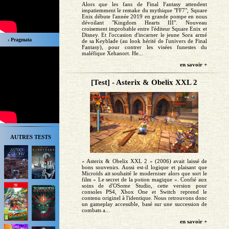
Alors que les fans de Final Fantasy attendent
impatiemment le remake du mythique "FF7", Square
Enix débute l'année 2019 en grande pompe en nous
dévoilant "Kingdom Hearts III". Nouveau
croisement improbable entre l'éditeur Square Enix et
Disney. Et l'occasion d'incarner le jeune Sora armé
› Pragmata
de sa Keyblade (au look hérité de l'univers de Final
Fantasy), pour contrer les visées funestes du
maléfique Xehanort. He...
en savoir +
[Test] - Asterix & Obelix XXL 2
AUTRES TESTS
« Asterix & Obelix XXL 2 » (2006) avait laissé de
bons souvenirs. Aussi est-il logique et plaisant que
Microïds ait souhaité le moderniser alors que sort le
film « Le secret de la potion magique ». Confié aux
soins de d'OSome Studio, cette version pour
consoles PS4, Xbox One et Switch reprend le
contenu originel à l'identique. Nous retrouvons donc
un gameplay accessible, basé sur une succession de
combats a...
en savoir +