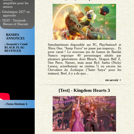
simplifiée pour les
seniors
- Généatique 2027 en
approche
- TEST : Terrinoth :
Heroes of Descent
BANDES
ANNONCES
› Assassin’s Creed
Simultanément disponible sur PC, PlayStation4 et
BLACK FLAG
Xbox One, "Jump Force" ne passe pas inaperçu... Et
RESYNCED
pour cause ! Le nouveau jeu de baston de Bandai
Namco regroupe 40 personnages adulés par
plusieurs générations dont Bleach, Dragon Ball Z,
One Piece, Naruto, mais aussi Ryô Saeba (Nicky
Larson, actuellement au cinéma !) ou encore les
Chevaliers du Zodiaque ("Saint Saiya" pour les
intimes). Bref, il y a de quo...
en savoir +
[Test] - Kingdom Hearts 3
› Forza Horizon 6