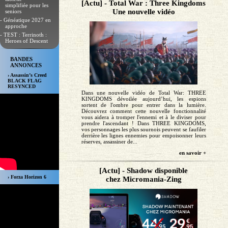
[Actu] - Total War : Three Kingdoms
simplifiée pour les
Une nouvelle vidéo
seniors
- Généatique 2027 en
approche
- TEST : Terrinoth :
Heroes of Descent
BANDES
ANNONCES
› Assassin’s Creed
BLACK FLAG
RESYNCED
Dans une nouvelle vidéo de Total War: THREE
KINGDOMS dévoilée aujourd’hui, les espions
sortent de l'ombre pour entrer dans la lumière.
Découvrez comment cette nouvelle fonctionnalité
vous aidera à tromper l'ennemi et à le diviser pour
prendre l'ascendant ! Dans THREE KINGDOMS,
vos personnages les plus sournois peuvent se faufiler
derrière les lignes ennemies pour empoisonner leurs
réserves, assassiner de...
en savoir +
[Actu] - Shadow disponible
› Forza Horizon 6
chez Micromania-Zing