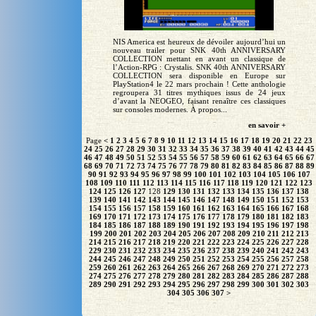
NIS America est heureux de dévoiler aujourd’hui un
nouveau trailer pour SNK 40th ANNIVERSARY
COLLECTION mettant en avant un classique de
l’Action-RPG : Crystalis. SNK 40th ANNIVERSARY
COLLECTION sera disponible en Europe sur
PlayStation4 le 22 mars prochain ! Cette anthologie
regroupera 31 titres mythiques issus de 24 jeux
d’avant la NEOGEO, faisant renaître ces classiques
sur consoles modernes. À propos...
en savoir +
Page
<
1
2
3
4
5
6
7
8
9
10
11
12
13
14
15
16
17
18
19
20
21
22
23
24
25
26
27
28
29
30
31
32
33
34
35
36
37
38
39
40
41
42
43
44
45
46
47
48
49
50
51
52
53
54
55
56
57
58
59
60
61
62
63
64
65
66
67
68
69
70
71
72
73
74
75
76
77
78
79
80
81
82
83
84
85
86
87
88
89
90
91
92
93
94
95
96
97
98
99
100
101
102
103
104
105
106
107
108
109
110
111
112
113
114
115
116
117
118
119
120
121
122
123
124
125
126
127
128
129
130
131
132
133
134
135
136
137
138
139
140
141
142
143
144
145
146
147
148
149
150
151
152
153
154
155
156
157
158
159
160
161
162
163
164
165
166
167
168
169
170
171
172
173
174
175
176
177
178
179
180
181
182
183
184
185
186
187
188
189
190
191
192
193
194
195
196
197
198
199
200
201
202
203
204
205
206
207
208
209
210
211
212
213
214
215
216
217
218
219
220
221
222
223
224
225
226
227
228
229
230
231
232
233
234
235
236
237
238
239
240
241
242
243
244
245
246
247
248
249
250
251
252
253
254
255
256
257
258
259
260
261
262
263
264
265
266
267
268
269
270
271
272
273
274
275
276
277
278
279
280
281
282
283
284
285
286
287
288
289
290
291
292
293
294
295
296
297
298
299
300
301
302
303
304
305
306
307
>