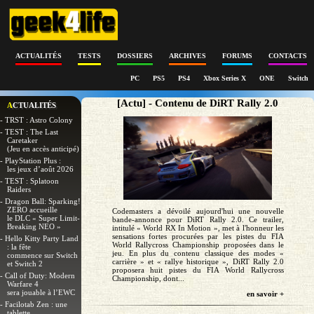
ACTUALITÉS
TESTS
DOSSIERS
ARCHIVES
FORUMS
CONTACTS
PC
PS5
PS4
Xbox Series X
ONE
Switch
[Actu] - Contenu de DiRT Rally 2.0
ACTUALITÉS
- TRST : Astro Colony
- TEST : The Last
Caretaker
(Jeu en accès anticipé)
- PlayStation Plus :
les jeux d’août 2026
- TEST : Splatoon
Raiders
- Dragon Ball: Sparking!
ZERO accueille
Codemasters a dévoilé aujourd'hui une nouvelle
le DLC « Super Limit-
bande-annonce pour DiRT Rally 2.0. Ce trailer,
Breaking NEO »
intitulé « World RX In Motion », met à l'honneur les
sensations fortes procurées par les pistes du FIA
- Hello Kitty Party Land
World Rallycross Championship proposées dans le
: la fête
jeu. En plus du contenu classique des modes «
commence sur Switch
carrière » et « rallye historique », DiRT Rally 2.0
et Switch 2
proposera huit pistes du FIA World Rallycross
- Call of Duty: Modern
Championship, dont...
Warfare 4
sera jouable à l’EWC
en savoir +
- Facilotab Zen : une
tablette