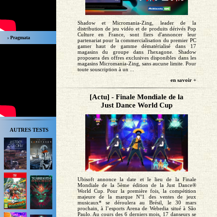
Shadow et Micromania-Zing, leader de la
distribution de jeu vidéo et de produits dérivés Pop
Culture en France, sont fiers d'annoncer leur
› Pragmata
partenariat pour la commercialisation du premier PC
gamer haut de gamme dématérialisé dans 17
magasins du groupe dans l'hexagone. Shadow
proposera des offres exclusives disponibles dans les
magasins Micromania-Zing, sans aucune limite. Pour
toute souscription à un ...
en savoir +
[Actu] - Finale Mondiale de la
Just Dance World Cup
AUTRES TESTS
Ubisoft annonce la date et le lieu de la Finale
Mondiale de la 5ème édition de la Just Dance®
World Cup. Pour la première fois, la compétition
majeure de la marque N°1 des ventes de jeux
musicaux* se déroulera au Brésil, le 30 mars
prochain, à l’esports Arena de Webedia situé à São
Paulo. Au cours des 6 derniers mois, 17 danseurs se