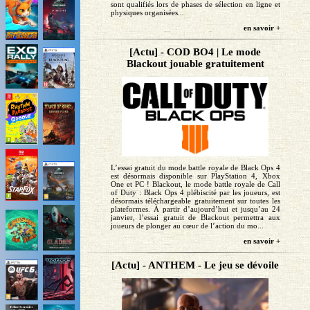
sont qualifiés lors de phases de sélection en ligne et
physiques organisées...
en savoir +
[Actu] - COD BO4 | Le mode
Blackout jouable gratuitement
L’essai gratuit du mode battle royale de Black Ops 4
est désormais disponible sur PlayStation 4, Xbox
One et PC ! Blackout, le mode battle royale de Call
of Duty : Black Ops 4 plébiscité par les joueurs, est
désormais téléchargeable gratuitement sur toutes les
plateformes. À partir d’aujourd’hui et jusqu’au 24
janvier, l’essai gratuit de Blackout permettra aux
joueurs de plonger au cœur de l’action du mo...
en savoir +
[Actu] - ANTHEM - Le jeu se dévoile