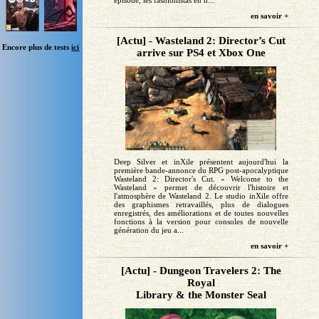
épisode, les fashionistas en h...
en savoir +
[Actu] - Wasteland 2: Director’s Cut
Encore plus de tests
ici
arrive sur PS4 et Xbox One
Deep Silver et inXile présentent aujourd'hui la
première bande-annonce du RPG post-apocalyptique
Wasteland 2: Director's Cut. « Welcome to the
Wasteland » permet de découvrir l'histoire et
l'atmosphère de Wasteland 2. Le studio inXile offre
des graphismes retravaillés, plus de dialogues
enregistrés, des améliorations et de toutes nouvelles
fonctions à la version pour consoles de nouvelle
génération du jeu a...
en savoir +
[Actu] - Dungeon Travelers 2: The
Royal
Library & the Monster Seal