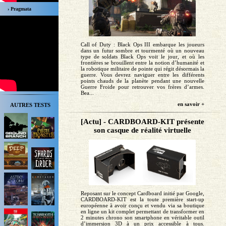
› Pragmata
Call of Duty : Black Ops III embarque les joueurs
dans un futur sombre et tourmenté où un nouveau
type de soldats Black Ops voit le jour, et où les
frontières se brouillent entre la notion d’humanité et
la robotique militaire de pointe qui régit désormais la
guerre. Vous devrez naviguer entre les différents
points chauds de la planète pendant une nouvelle
Guerre Froide pour retrouver vos frères d’armes.
Bea...
en savoir +
AUTRES TESTS
[Actu] - CARDBOARD-KIT présente
son casque de réalité virtuelle
Reposant sur le concept Cardboard initié par Google,
CARDBOARD-KIT est la toute première start-up
européenne à avoir conçu et vendu via sa boutique
en ligne un kit complet permettant de transformer en
2 minutes chrono son smartphone en véritable outil
d’immersion 3D à un prix accessible à tous.