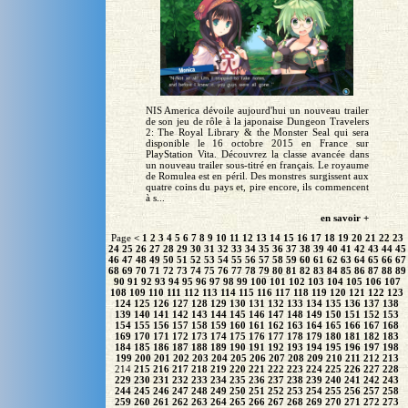
NIS America dévoile aujourd'hui un nouveau trailer
de son jeu de rôle à la japonaise Dungeon Travelers
2: The Royal Library & the Monster Seal qui sera
disponible le 16 octobre 2015 en France sur
PlayStation Vita. Découvrez la classe avancée dans
un nouveau trailer sous-titré en français. Le royaume
de Romulea est en péril. Des monstres surgissent aux
quatre coins du pays et, pire encore, ils commencent
à s...
en savoir +
Page
<
1
2
3
4
5
6
7
8
9
10
11
12
13
14
15
16
17
18
19
20
21
22
23
24
25
26
27
28
29
30
31
32
33
34
35
36
37
38
39
40
41
42
43
44
45
46
47
48
49
50
51
52
53
54
55
56
57
58
59
60
61
62
63
64
65
66
67
68
69
70
71
72
73
74
75
76
77
78
79
80
81
82
83
84
85
86
87
88
89
90
91
92
93
94
95
96
97
98
99
100
101
102
103
104
105
106
107
108
109
110
111
112
113
114
115
116
117
118
119
120
121
122
123
124
125
126
127
128
129
130
131
132
133
134
135
136
137
138
139
140
141
142
143
144
145
146
147
148
149
150
151
152
153
154
155
156
157
158
159
160
161
162
163
164
165
166
167
168
169
170
171
172
173
174
175
176
177
178
179
180
181
182
183
184
185
186
187
188
189
190
191
192
193
194
195
196
197
198
199
200
201
202
203
204
205
206
207
208
209
210
211
212
213
214
215
216
217
218
219
220
221
222
223
224
225
226
227
228
229
230
231
232
233
234
235
236
237
238
239
240
241
242
243
244
245
246
247
248
249
250
251
252
253
254
255
256
257
258
259
260
261
262
263
264
265
266
267
268
269
270
271
272
273