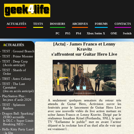
ACTUALITÉS
TESTS
DOSSIERS
ARCHIVES
FORUMS
CONTACTS
PC
PS5
PS4
Xbox Series X
ONE
Switch
[Actu] - James Franco et Lenny
ACTUALITÉS
Kravitz
- TEST : Ground Branch
s'affrontent sur Guitar Hero Live
- TEST : Prime Monster
- TEST : Deep Corp
(Accès anticipé)
- TEST : Shards of
Order
- TRST : Astro Colony
- TEST : The Last
Caretaker
(Jeu en accès anticipé)
- PlayStation Plus :
les jeux d’août 2026
A seulement quelques semaines du retour très
attendu de Guitar Hero, Activision ouvre les
- TEST : Splatoon
festivités pour le lancement de Guitar Hero Live
Raiders
avec une nouvelle vidéo de live action mettant en
- Dragon Ball: Sparking!
scène James Franco et Lenny Kravitz. Dirigé par le
ZERO accueille
réalisateur Jonathan Krisel (Portlandia, SNL), le spot
le DLC « Super Limit-
TV “Enflamme le public” met en avant l’acteur
Breaking NEO »
déjanté et la rockstar lors d’un duel afin de voir qui
est vraiment l...
- Hello Kitty Party Land
: la fête