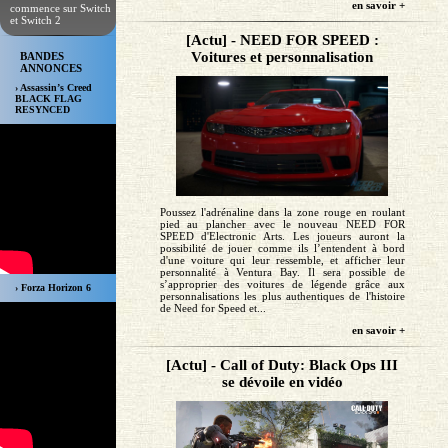
en savoir +
commence sur Switch
et Switch 2
[Actu] - NEED FOR SPEED :
Voitures et personnalisation
BANDES
ANNONCES
› Assassin’s Creed
BLACK FLAG
RESYNCED
Poussez l'adrénaline dans la zone rouge en roulant
pied au plancher avec le nouveau NEED FOR
SPEED d'Electronic Arts. Les joueurs auront la
possibilité de jouer comme ils l’entendent à bord
d'une voiture qui leur ressemble, et afficher leur
personnalité à Ventura Bay. Il sera possible de
s’approprier des voitures de légende grâce aux
› Forza Horizon 6
personnalisations les plus authentiques de l'histoire
de Need for Speed et...
en savoir +
[Actu] - Call of Duty: Black Ops III
se dévoile en vidéo