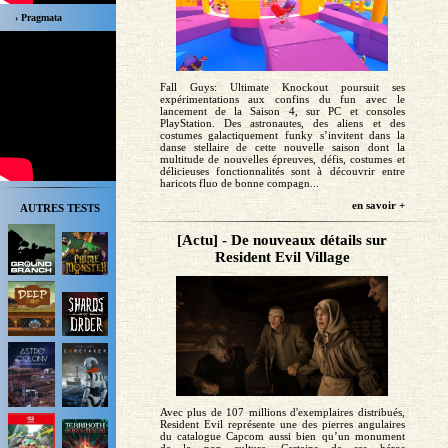
› Pragmata
Fall Guys: Ultimate Knockout poursuit ses
expérimentations aux confins du fun avec le
lancement de la Saison 4, sur PC et consoles
PlayStation. Des astronautes, des aliens et des
costumes galactiquement funky s’invitent dans la
danse stellaire de cette nouvelle saison dont la
multitude de nouvelles épreuves, défis, costumes et
délicieuses fonctionnalités sont à découvrir entre
haricots fluo de bonne compagn...
en savoir +
AUTRES TESTS
[Actu] - De nouveaux détails sur
Resident Evil Village
Avec plus de 107 millions d'exemplaires distribués,
Resident Evil représente une des pierres angulaires
du catalogue Capcom aussi bien qu’un monument
de la pop culture. Certains de ses héros