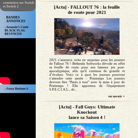
commence sur Switch
et Switch 2
[Actu] - FALLOUT 76 : la feuille
de route pour 2021
BANDES
ANNONCES
› Assassin’s Creed
BLACK FLAG
RESYNCED
2021 s’annonce riche en surprises pour les joueurs
de Fallout 76 ! Bethesda Softworks dévoile en effet
sa feuille de route pour son fameux jeu post-
apocalyptique, afin qu'il continue de grandir et
d’évoluer. Voici ce à quoi les joueurs pourront
s’attendre cette année : Printemps Les joueurs
devront être “Parés à tout” avec la mise à jour de
Printemps ! Elle apportera de l'équipement
› Forza Horizon 6
S.P.E.C.I.A.L., de...
en savoir +
[Actu] - Fall Guys: Ultimate
Knockout
lance sa Saison 4 !