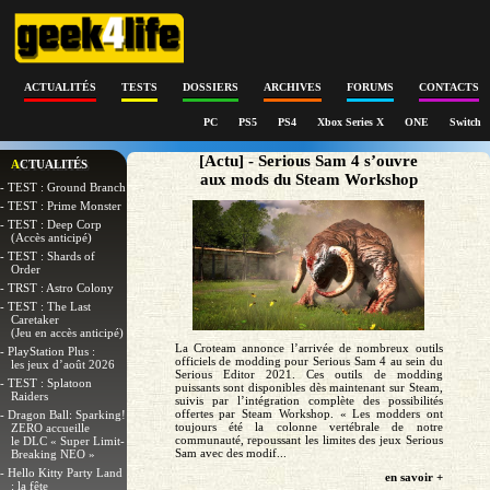
ACTUALITÉS
TESTS
DOSSIERS
ARCHIVES
FORUMS
CONTACTS
PC
PS5
PS4
Xbox Series X
ONE
Switch
[Actu] - Serious Sam 4 s’ouvre
ACTUALITÉS
aux mods du Steam Workshop
- TEST : Ground Branch
- TEST : Prime Monster
- TEST : Deep Corp
(Accès anticipé)
- TEST : Shards of
Order
- TRST : Astro Colony
- TEST : The Last
Caretaker
(Jeu en accès anticipé)
La Croteam annonce l’arrivée de nombreux outils
- PlayStation Plus :
officiels de modding pour Serious Sam 4 au sein du
les jeux d’août 2026
Serious Editor 2021. Ces outils de modding
- TEST : Splatoon
puissants sont disponibles dès maintenant sur Steam,
Raiders
suivis par l’intégration complète des possibilités
offertes par Steam Workshop. « Les modders ont
- Dragon Ball: Sparking!
toujours été la colonne vertébrale de notre
ZERO accueille
communauté, repoussant les limites des jeux Serious
le DLC « Super Limit-
Sam avec des modif...
Breaking NEO »
- Hello Kitty Party Land
en savoir +
: la fête