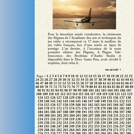
Pour la deuxième année consécutive, la cérémonie
des Pégases de l’Académie des arts et techniques du
jeu vidéo a récompensé ce 17 mars le meilleur du
jeu vidéo français, lors d’une soirée en ligne de
prestige. L’an dernier, à l’occasion de la toute
première édition des Pégases, A Plague Tale:
Innocence, des Bordelais d’Asobo Studio et
disponible dans le Xbox Game Pass, avait récolté 6
trophées, dont celui d...
en savoir +
Page
<
1
2
3
4
5
6
7
8
9
10
11
12
13
14
15
16
17
18
19
20
21
22
23
24
25
26
27
28
29
30
31
32
33
34
35
36
37
38
39
40
41
42
43
44
45
46
47
48
49
50
51
52
53
54
55
56
57
58
59
60
61
62
63
64
65
66
67
68
69
70
71
72
73
74
75
76
77
78
79
80
81
82
83
84
85
86
87
88
89
90
91
92
93
94
95
96
97
98
99
100
101
102
103
104
105
106
107
108
109
110
111
112
113
114
115
116
117
118
119
120
121
122
123
124
125
126
127
128
129
130
131
132
133
134
135
136
137
138
139
140
141
142
143
144
145
146
147
148
149
150
151
152
153
154
155
156
157
158
159
160
161
162
163
164
165
166
167
168
169
170
171
172
173
174
175
176
177
178
179
180
181
182
183
184
185
186
187
188
189
190
191
192
193
194
195
196
197
198
199
200
201
202
203
204
205
206
207
208
209
210
211
212
213
214
215
216
217
218
219
220
221
222
223
224
225
226
227
228
229
230
231
232
233
234
235
236
237
238
239
240
241
242
243
244
245
246
247
248
249
250
251
252
253
254
255
256
257
258
259
260
261
262
263
264
265
266
267
268
269
270
271
272
273
274
275
276
277
278
279
280
281
282
283
284
285
286
287
288