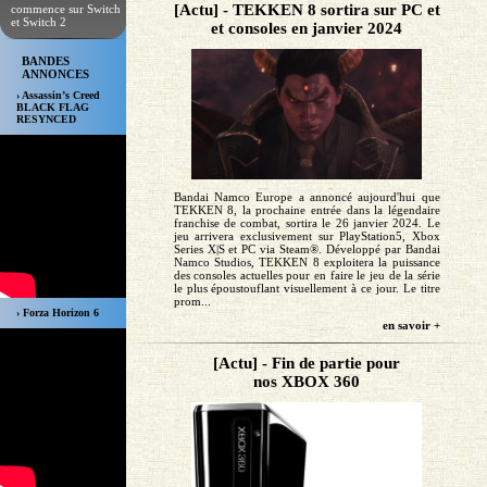
[Actu] - TEKKEN 8 sortira sur PC et
commence sur Switch
et Switch 2
et consoles en janvier 2024
BANDES
ANNONCES
› Assassin’s Creed
BLACK FLAG
RESYNCED
Bandai Namco Europe a annoncé aujourd'hui que
TEKKEN 8, la prochaine entrée dans la légendaire
franchise de combat, sortira le 26 janvier 2024. Le
jeu arrivera exclusivement sur PlayStation5, Xbox
Series X|S et PC via Steam®. Développé par Bandai
Namco Studios, TEKKEN 8 exploitera la puissance
des consoles actuelles pour en faire le jeu de la série
le plus époustouflant visuellement à ce jour. Le titre
prom...
› Forza Horizon 6
en savoir +
[Actu] - Fin de partie pour
nos XBOX 360