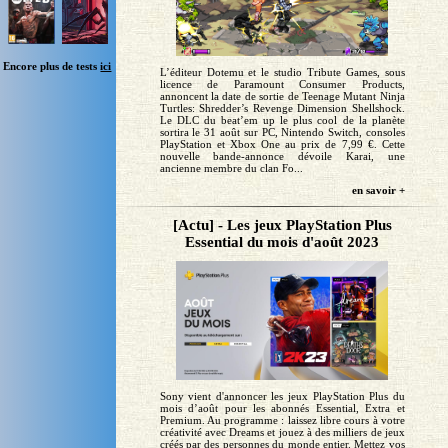
Encore plus de tests
ici
L’éditeur Dotemu et le studio Tribute Games, sous
licence de Paramount Consumer Products,
annoncent la date de sortie de Teenage Mutant Ninja
Turtles: Shredder’s Revenge Dimension Shellshock.
Le DLC du beat’em up le plus cool de la planète
sortira le 31 août sur PC, Nintendo Switch, consoles
PlayStation et Xbox One au prix de 7,99 €. Cette
nouvelle bande-annonce dévoile Karai, une
ancienne membre du clan Fo...
en savoir +
[Actu] - Les jeux PlayStation Plus
Essential du mois d'août 2023
Sony vient d'annoncer les jeux PlayStation Plus du
mois d’août pour les abonnés Essential, Extra et
Premium. Au programme : laissez libre cours à votre
créativité avec Dreams et jouez à des milliers de jeux
créés par des personnes du monde entier. Mettez vos