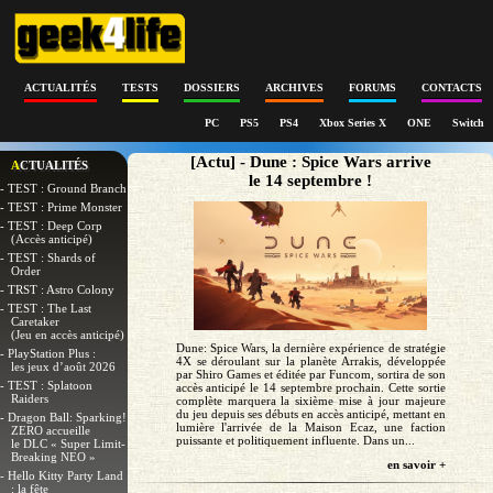
ACTUALITÉS
TESTS
DOSSIERS
ARCHIVES
FORUMS
CONTACTS
PC
PS5
PS4
Xbox Series X
ONE
Switch
[Actu] - Dune : Spice Wars arrive
ACTUALITÉS
le 14 septembre !
- TEST : Ground Branch
- TEST : Prime Monster
- TEST : Deep Corp
(Accès anticipé)
- TEST : Shards of
Order
- TRST : Astro Colony
- TEST : The Last
Caretaker
(Jeu en accès anticipé)
Dune: Spice Wars, la dernière expérience de stratégie
- PlayStation Plus :
4X se déroulant sur la planète Arrakis, développée
les jeux d’août 2026
par Shiro Games et éditée par Funcom, sortira de son
- TEST : Splatoon
accès anticipé le 14 septembre prochain. Cette sortie
Raiders
complète marquera la sixième mise à jour majeure
du jeu depuis ses débuts en accès anticipé, mettant en
- Dragon Ball: Sparking!
lumière l'arrivée de la Maison Ecaz, une faction
ZERO accueille
puissante et politiquement influente. Dans un...
le DLC « Super Limit-
Breaking NEO »
en savoir +
- Hello Kitty Party Land
: la fête