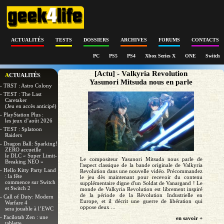
ACTUALITÉS
TESTS
DOSSIERS
ARCHIVES
FORUMS
CONTACTS
PC
PS5
PS4
Xbox Series X
ONE
Switch
[Actu] - Valkyria Revolution
ACTUALITÉS
Yasunori Mitsuda nous en parle
- TRST : Astro Colony
- TEST : The Last
Caretaker
(Jeu en accès anticipé)
- PlayStation Plus :
les jeux d’août 2026
- TEST : Splatoon
Raiders
- Dragon Ball: Sparking!
ZERO accueille
le DLC « Super Limit-
Le compositeur Yasunori Mitsuda nous parle de
Breaking NEO »
l'aspect classique de la bande originale de Valkyria
- Hello Kitty Party Land
Revolution dans une nouvelle vidéo. Précommandez
: la fête
le jeu dès maintenant pour recevoir du contenu
commence sur Switch
supplémentaire digne d'un Soldat de Vanargand ! Le
et Switch 2
monde de Valkyria Revolution est librement inspiré
de la période de la Révolution Industrielle en
- Call of Duty: Modern
Europe, et il décrit une guerre de libération qui
Warfare 4
oppose deux ...
sera jouable à l’EWC
- Facilotab Zen : une
en savoir +
tablette