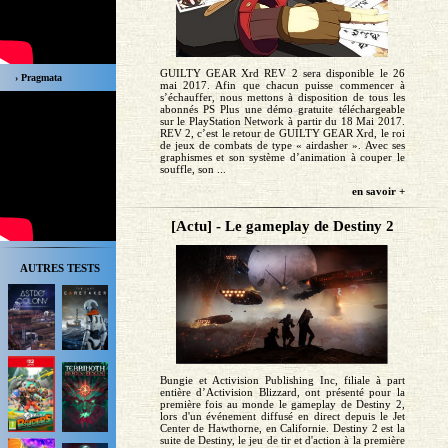
GUILTY GEAR Xrd REV 2 sera disponible le 26
› Pragmata
mai 2017. Afin que chacun puisse commencer à
s’échauffer, nous mettons à disposition de tous les
abonnés PS Plus une démo gratuite téléchargeable
sur le PlayStation Network à partir du 18 Mai 2017.
REV 2, c’est le retour de GUILTY GEAR Xrd, le roi
de jeux de combats de type « airdasher ». Avec ses
graphismes et son système d’animation à couper le
souffle, son ...
en savoir +
[Actu] - Le gameplay de Destiny 2
AUTRES TESTS
Bungie et Activision Publishing Inc, filiale à part
entière d’Activision Blizzard, ont présenté pour la
première fois au monde le gameplay de Destiny 2,
lors d'un événement diffusé en direct depuis le Jet
Center de Hawthorne, en Californie. Destiny 2 est la
suite de Destiny, le jeu de tir et d'action à la première