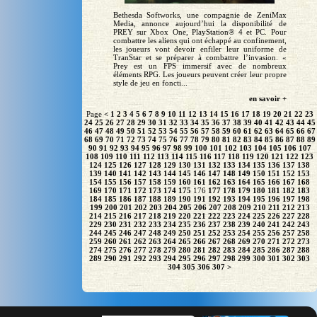
Bethesda Softworks, une compagnie de ZeniMax
Media, annonce aujourd’hui la disponibilité de
PREY sur Xbox One, PlayStation® 4 et PC. Pour
combattre les aliens qui ont échappé au confinement,
les joueurs vont devoir enfiler leur uniforme de
TranStar et se préparer à combattre l’invasion. «
Prey est un FPS immersif avec de nombreux
éléments RPG. Les joueurs peuvent créer leur propre
style de jeu en foncti...
en savoir +
Page
<
1
2
3
4
5
6
7
8
9
10
11
12
13
14
15
16
17
18
19
20
21
22
23
24
25
26
27
28
29
30
31
32
33
34
35
36
37
38
39
40
41
42
43
44
45
46
47
48
49
50
51
52
53
54
55
56
57
58
59
60
61
62
63
64
65
66
67
68
69
70
71
72
73
74
75
76
77
78
79
80
81
82
83
84
85
86
87
88
89
90
91
92
93
94
95
96
97
98
99
100
101
102
103
104
105
106
107
108
109
110
111
112
113
114
115
116
117
118
119
120
121
122
123
124
125
126
127
128
129
130
131
132
133
134
135
136
137
138
139
140
141
142
143
144
145
146
147
148
149
150
151
152
153
154
155
156
157
158
159
160
161
162
163
164
165
166
167
168
169
170
171
172
173
174
175
176
177
178
179
180
181
182
183
184
185
186
187
188
189
190
191
192
193
194
195
196
197
198
199
200
201
202
203
204
205
206
207
208
209
210
211
212
213
214
215
216
217
218
219
220
221
222
223
224
225
226
227
228
229
230
231
232
233
234
235
236
237
238
239
240
241
242
243
244
245
246
247
248
249
250
251
252
253
254
255
256
257
258
259
260
261
262
263
264
265
266
267
268
269
270
271
272
273
274
275
276
277
278
279
280
281
282
283
284
285
286
287
288
289
290
291
292
293
294
295
296
297
298
299
300
301
302
303
304
305
306
307
>