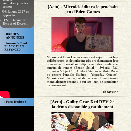
simplifiée pour les
[Actu] - Microïds éditera le prochain
seniors
jeu d'Eden Games
- Généatique 2027 en
approche
- TEST : Terrinoth :
Heroes of Descent
BANDES
ANNONCES
› Assassin’s Creed
BLACK FLAG
RESYNCED
Microïds et Eden Games annoncent aujourd’hui leur
collaboration et dévoileront très prochainement leur
nouveauté. Travaillant déjà avec des studios et
auteurs de renom (Benoit Sokal – Syberia, Paul
Cuisset – Subject 13, Artefact Studios – Moto Racer
ou encore Pendulo Studios – Yesterday Origins),
Microïds est fier de collaborer avec Eden Games,
mondialement reconnu pour ses jeux de simulation
de courses aut...
en savoir +
[Actu] - Guilty Gear Xrd REV 2 :
› Forza Horizon 6
la démo disponible gratuitement