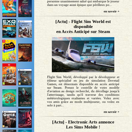
personne unanimement salué qui embarque le joueur
dans un voyage aussi épique que périlleux po...
en savoir +
[Actu] - Flight Sim World est
disponible
en Accès Anticipé sur Steam
Flight Sim World, développé par le développeur et
éditeur spécialisé en jeu de simulation Dovetail
Games, est désormais disponible en accès anticipé
sur Steam. Prenez le contrôle de votre modèle
d'aviation au design recherché, du décollage jusqu'à
l'atterrissage, tandis qu'il traverse des conditions
météorologiques exaltantes et variées. Volez avec
vos amis grâce au mode multijoueur, ou volez en
solo à part...
en savoir +
[Actu] - Electronic Arts annonce
Les Sims Mobile !