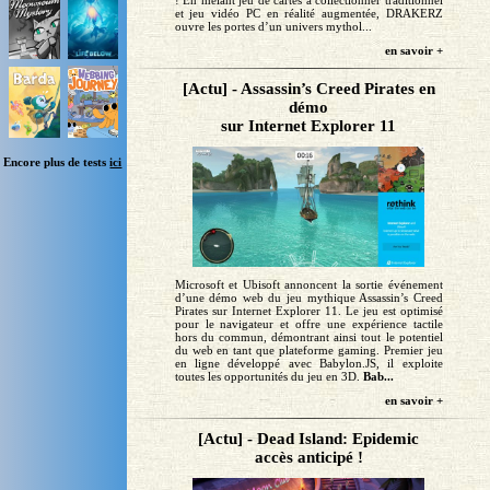
! En mêlant jeu de cartes à collectionner traditionnel
et jeu vidéo PC en réalité augmentée, DRAKERZ
ouvre les portes d’un univers mythol...
en savoir +
[Actu] - Assassin’s Creed Pirates en
démo
sur Internet Explorer 11
Encore plus de tests
ici
Microsoft et Ubisoft annoncent la sortie événement
d’une démo web du jeu mythique Assassin’s Creed
Pirates sur Internet Explorer 11. Le jeu est optimisé
pour le navigateur et offre une expérience tactile
hors du commun, démontrant ainsi tout le potentiel
du web en tant que plateforme gaming. Premier jeu
en ligne développé avec Babylon.JS, il exploite
toutes les opportunités du jeu en 3D.
Bab...
en savoir +
[Actu] - Dead Island: Epidemic
accès anticipé !