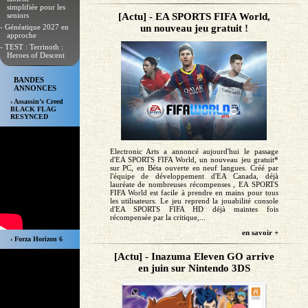
simplifiée pour les
[Actu] - EA SPORTS FIFA World,
seniors
un nouveau jeu gratuit !
- Généatique 2027 en
approche
- TEST : Terrinoth :
Heroes of Descent
BANDES
ANNONCES
› Assassin’s Creed
BLACK FLAG
RESYNCED
Electronic Arts a annoncé aujourd'hui le passage
d'EA SPORTS FIFA World, un nouveau jeu gratuit*
sur PC, en Béta ouverte en neuf langues. Créé par
l'équipe de développement d'EA Canada, déjà
lauréate de nombreuses récompenses , EA SPORTS
FIFA World est facile à prendre en mains pour tous
les utilisateurs. Le jeu reprend la jouabilité console
d'EA SPORTS FIFA HD déjà maintes fois
récompensée par la critique,...
en savoir +
› Forza Horizon 6
[Actu] - Inazuma Eleven GO arrive
en juin sur Nintendo 3DS