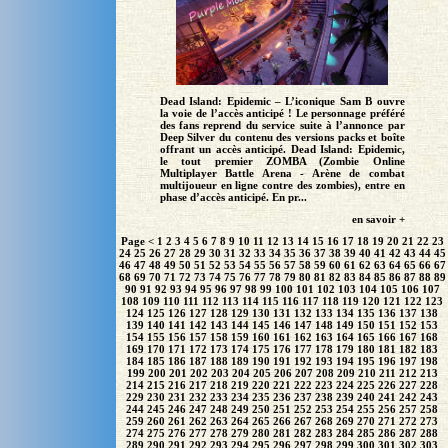
Dead Island: Epidemic – L’iconique Sam B ouvre
la voie de l’accès anticipé ! Le personnage préféré
des fans reprend du service suite à l’annonce par
Deep Silver du contenu des versions packs et boîte
offrant un accès anticipé. Dead Island: Epidemic,
le tout premier ZOMBA (Zombie Online
Multiplayer Battle Arena - Arène de combat
multijoueur en ligne contre des zombies), entre en
phase d’accès anticipé. En pr...
en savoir +
Page
<
1
2
3
4
5
6
7
8
9
10
11
12
13
14
15
16
17
18
19
20
21
22
23
24
25
26
27
28
29
30
31
32
33
34
35
36
37
38
39
40
41
42
43
44
45
46
47
48
49
50
51
52
53
54
55
56
57
58
59
60
61
62
63
64
65
66
67
68
69
70
71
72
73
74
75
76
77
78
79
80
81
82
83
84
85
86
87
88
89
90
91
92
93
94
95
96
97
98
99
100
101
102
103
104
105
106
107
108
109
110
111
112
113
114
115
116
117
118
119
120
121
122
123
124
125
126
127
128
129
130
131
132
133
134
135
136
137
138
139
140
141
142
143
144
145
146
147
148
149
150
151
152
153
154
155
156
157
158
159
160
161
162
163
164
165
166
167
168
169
170
171
172
173
174
175
176
177
178
179
180
181
182
183
184
185
186
187
188
189
190
191
192
193
194
195
196
197
198
199
200
201
202
203
204
205
206
207
208
209
210
211
212
213
214
215
216
217
218
219
220
221
222
223
224
225
226
227
228
229
230
231
232
233
234
235
236
237
238
239
240
241
242
243
244
245
246
247
248
249
250
251
252
253
254
255
256
257
258
259
260
261
262
263
264
265
266
267
268
269
270
271
272
273
274
275
276
277
278
279
280
281
282
283
284
285
286
287
288
289
290
291
292
293
294
295
296
297
298
299
300
301
302
303