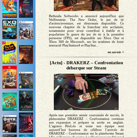
Bethesda Softworks a annoncé aujourd'hui que
Wolfenstein: The New Order, le jeu de tir
d'action/aventure, est désormais disponible. Ce
nouveau chapitre de la franchise très acclamée,
notamment pour avoir contribué à établir et à
populariser le genre du jeu de tir à la première
personne (FPS), est disponible sur Xbox One et
Xbox 360 de Microsoft, sur les systèmes de loisir
interactif PlayStation4 et PlayStat...
en savoir +
[Actu] - DRAKERZ – Confrontation
débarque sur Steam
Après une première année couronnée de succès, le
phénomène DRAKERZ – Confrontation continue
son expansion et prépare sa sortie en anglais.
L’agence PéoLéo et toute son équipe sont
aujourd’hui heureux de célébrer l’arrivée de
DRAKERZ – Confrontation sur la plateforme Steam