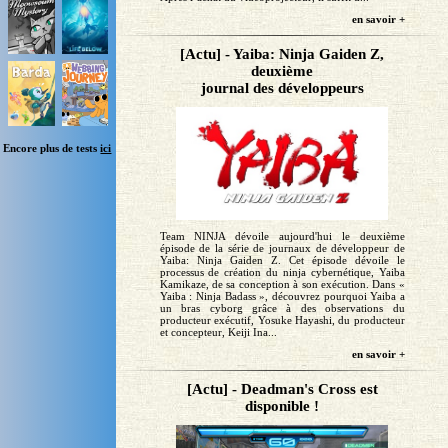
en savoir +
[Actu] - Yaiba: Ninja Gaiden Z,
deuxième
journal des développeurs
Encore plus de tests
ici
Team NINJA dévoile aujourd'hui le deuxième
épisode de la série de journaux de développeur de
Yaiba: Ninja Gaiden Z. Cet épisode dévoile le
processus de création du ninja cybernétique, Yaiba
Kamikaze, de sa conception à son exécution. Dans «
Yaiba : Ninja Badass », découvrez pourquoi Yaiba a
un bras cyborg grâce à des observations du
producteur exécutif, Yosuke Hayashi, du producteur
et concepteur, Keiji Ina...
en savoir +
[Actu] - Deadman's Cross est
disponible !