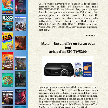
Ce jeu vidéo d'aventure et d'action à la troisième
personne va au-delà de l'histoire des films
TRANSFORMERS de Michael Bay pour plonger
dans le très populaire univers de Cybertron. Les
joueurs pourront choisir parmi plus de 40
personnages issus des deux camps alors qu'ils
s'affrontent pour obtenir le Dark Spark.
TRANSFORMERS: THE DARK SPARK sortira sur
Xbox One, PS4, Xbox 360, Playstation3, Nintendo
3DS ain...
en savoir +
[Actu] - Epson offre un écran pour
tout
achat d'un EH-TW5200
Epson propose un combiné idéal pour projeter chez
soi en 2D ou 3D full HD ses films, rencontres
sportives, jeux etc… Grâce à une installation facile
ainsi que des images et graphismes haute définition
en 3D, il sera désormais possible grâce à cette offre
de profiter pleinement du spectacle. La démarche à
suivre est très simple pour bénéficier de cette offre.
Après l’achat du vidéoprojecteur, il suffit d...