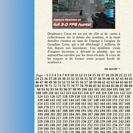
Deadman's Cross est un jeu de rôle et de cartes à
collectionner sur le thème des zombies, et la toute
dernière création en date de l'équipe à l'origine de
Guardian Cross, qui a été téléchargé 2 millions de
fois depuis son lancement. Une épidémie virale
d'origine inconnue a dévasté la planète, qui est
aujourd'hui envahie par les mort-vivants. À vous de
les traquer et de former votre propre horde de
zombies a...
en savoir +
Page
<
1
2
3
4
5
6
7
8
9
10
11
12
13
14
15
16
17
18
19
20
21
22
23
24
25
26
27
28
29
30
31
32
33
34
35
36
37
38
39
40
41
42
43
44
45
46
47
48
49
50
51
52
53
54
55
56
57
58
59
60
61
62
63
64
65
66
67
68
69
70
71
72
73
74
75
76
77
78
79
80
81
82
83
84
85
86
87
88
89
90
91
92
93
94
95
96
97
98
99
100
101
102
103
104
105
106
107
108
109
110
111
112
113
114
115
116
117
118
119
120
121
122
123
124
125
126
127
128
129
130
131
132
133
134
135
136
137
138
139
140
141
142
143
144
145
146
147
148
149
150
151
152
153
154
155
156
157
158
159
160
161
162
163
164
165
166
167
168
169
170
171
172
173
174
175
176
177
178
179
180
181
182
183
184
185
186
187
188
189
190
191
192
193
194
195
196
197
198
199
200
201
202
203
204
205
206
207
208
209
210
211
212
213
214
215
216
217
218
219
220
221
222
223
224
225
226
227
228
229
230
231
232
233
234
235
236
237
238
239
240
241
242
243
244
245
246
247
248
249
250
251
252
253
254
255
256
257
258
259
260
261
262
263
264
265
266
267
268
269
270
271
272
273
274
275
276
277
278
279
280
281
282
283
284
285
286
287
288