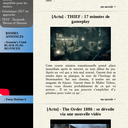
faire ...
simplifiée pour les
seniors
en savoir +
- Généatique 2027 en
approche
[Actu] - THIEF : 17 minutes de
- TEST : Terrinoth :
gameplay
Heroes of Descent
BANDES
ANNONCES
› Assassin’s Creed
BLACK FLAG
RESYNCED
Cette courte mission transitionnelle prend place
immédiate après le tutoriel, au tout début du jeu.
Après un vol qui a très mal tourné, Garrett doit se
rendre dans sa planque, la tour de l’horloge de
Stonemarket. Sur son chemin, il tombe sur un
magasin de bijoux. Garrett étant le Maître Voleur,
vous vous doutez probablement de ce qui va
arriver… Il ne va pas pouvoir s’empêcher d’y
pénétrer pour voler ce qu’...
en savoir +
› Forza Horizon 6
[Actu] - The Order 1886 : se dévoile
via une nouvelle vidéo