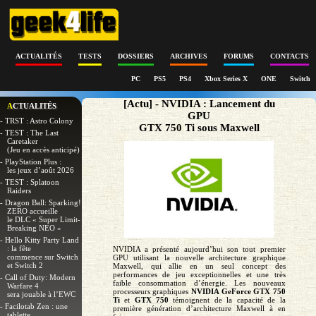
ACTUALITÉS
TESTS
DOSSIERS
ARCHIVES
FORUMS
CONTACTS
PC
PS5
PS4
Xbox Series X
ONE
Switch
[Actu] - NVIDIA : Lancement du
ACTUALITÉS
GPU
- TRST : Astro Colony
GTX 750 Ti sous Maxwell
- TEST : The Last
Caretaker
(Jeu en accès anticipé)
- PlayStation Plus :
les jeux d’août 2026
- TEST : Splatoon
Raiders
- Dragon Ball: Sparking!
ZERO accueille
le DLC « Super Limit-
Breaking NEO »
- Hello Kitty Party Land
: la fête
NVIDIA a présenté aujourd’hui son tout premier
commence sur Switch
GPU utilisant la nouvelle architecture graphique
et Switch 2
Maxwell, qui allie en un seul concept des
performances de jeu exceptionnelles et une très
- Call of Duty: Modern
faible consommation d’énergie. Les nouveaux
Warfare 4
processeurs graphiques
NVIDIA GeForce GTX 750
sera jouable à l’EWC
Ti
et
GTX 750
témoignent de la capacité de la
- Facilotab Zen : une
première génération d’architecture Maxwell à en
tablette