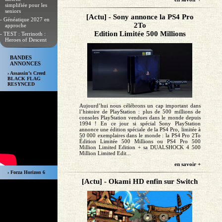
simplifiée pour les
seniors
[Actu] - Sony annonce la PS4 Pro
- Généatique 2027 en
2To
approche
Edition Limitée 500 Millions
- TEST : Terrinoth :
Heroes of Descent
BANDES
ANNONCES
› Assassin’s Creed
BLACK FLAG
RESYNCED
Aujourd’hui nous célébrons un cap important dans
l’histoire de PlayStation : plus de 500 millions de
consoles PlayStation vendues dans le monde depuis
1994 ! En ce jour si spécial Sony PlayStation
annonce une édition spéciale de la PS4 Pro, limitée à
50 000 exemplaires dans le monde : la PS4 Pro 2To
Édition Limitée 500 Millions ou PS4 Pro 500
Million Limited Edition + sa DUALSHOCK 4 500
Million Limited Edit...
en savoir +
› Forza Horizon 6
[Actu] - Okami HD enfin sur Switch