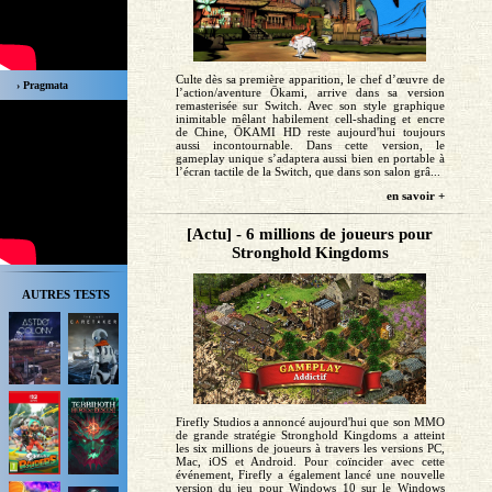
Culte dès sa première apparition, le chef d’œuvre de
› Pragmata
l’action/aventure Ōkami, arrive dans sa version
remasterisée sur Switch. Avec son style graphique
inimitable mêlant habilement cell-shading et encre
de Chine, ŌKAMI HD reste aujourd'hui toujours
aussi incontournable. Dans cette version, le
gameplay unique s’adaptera aussi bien en portable à
l’écran tactile de la Switch, que dans son salon grâ...
en savoir +
[Actu] - 6 millions de joueurs pour
Stronghold Kingdoms
AUTRES TESTS
Firefly Studios a annoncé aujourd'hui que son MMO
de grande stratégie Stronghold Kingdoms a atteint
les six millions de joueurs à travers les versions PC,
Mac, iOS et Android. Pour coïncider avec cette
événement, Firefly a également lancé une nouvelle
version du jeu pour Windows 10 sur le Windows