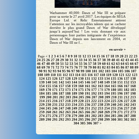
Warhammer 40,000: Dawn of War III se prépare
pour sa sortie le 27 avril 2017. Les équipes de SEGA
Europe Ltd. et Relic Entertainment attirent
l’attention sur les incroyables talents qui se cachent
derrière le plus grand Dawn of War développé
jusqu’à aujourd’hui ! Les voix donnant vie aux
personnages font parties intégrante de l’expérience
Dawn of War depuis son lancement en 2004, et
Dawn of War III ne f...
en savoir +
Page
<
1
2
3
4
5
6
7
8
9
10
11
12
13
14
15
16
17
18
19
20
21
22
23
24
25
26
27
28
29
30
31
32
33
34
35
36
37
38
39
40
41
42
43
44
45
46
47
48
49
50
51
52
53
54
55
56
57
58
59
60
61
62
63
64
65
66
67
68
69
70
71
72
73
74
75
76
77
78
79
80
81
82
83
84
85
86
87
88
89
90
91
92
93
94
95
96
97
98
99
100
101
102
103
104
105
106
107
108
109
110
111
112
113
114
115
116
117
118
119
120
121
122
123
124
125
126
127
128
129
130
131
132
133
134
135
136
137
138
139
140
141
142
143
144
145
146
147
148
149
150
151
152
153
154
155
156
157
158
159
160
161
162
163
164
165
166
167
168
169
170
171
172
173
174
175
176
177
178
179
180
181
182
183
184
185
186
187
188
189
190
191
192
193
194
195
196
197
198
199
200
201
202
203
204
205
206
207
208
209
210
211
212
213
214
215
216
217
218
219
220
221
222
223
224
225
226
227
228
229
230
231
232
233
234
235
236
237
238
239
240
241
242
243
244
245
246
247
248
249
250
251
252
253
254
255
256
257
258
259
260
261
262
263
264
265
266
267
268
269
270
271
272
273
274
275
276
277
278
279
280
281
282
283
284
285
286
287
288
289
290
291
292
293
294
295
296
297
298
299
300
301
302
303
304
305
306
307
>