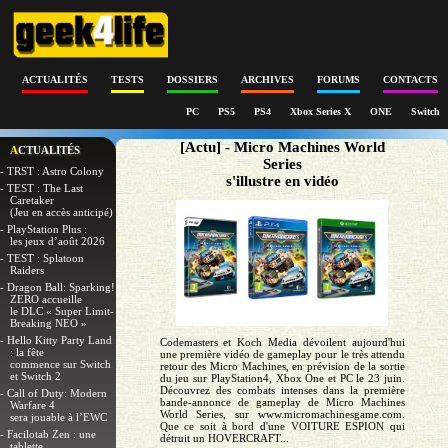
ACTUALITÉS
TESTS
DOSSIERS
ARCHIVES
FORUMS
CONTACTS
PC
PS5
PS4
Xbox Series X
ONE
Switch
[Actu] - Micro Machines World
ACTUALITÉS
Series
- TRST : Astro Colony
s'illustre en vidéo
- TEST : The Last
Caretaker
(Jeu en accès anticipé)
- PlayStation Plus :
les jeux d’août 2026
- TEST : Splatoon
Raiders
- Dragon Ball: Sparking!
ZERO accueille
le DLC « Super Limit-
Breaking NEO »
- Hello Kitty Party Land
Codemasters et Koch Media dévoilent aujourd'hui
: la fête
une première vidéo de gameplay pour le très attendu
commence sur Switch
retour des Micro Machines, en prévision de la sortie
et Switch 2
du jeu sur PlayStation4, Xbox One et PC le 23 juin.
Découvrez des combats intenses dans la première
- Call of Duty: Modern
bande-annonce de gameplay de Micro Machines
Warfare 4
World Series, sur www.micromachinesgame.com.
sera jouable à l’EWC
Que ce soit à bord d'une VOITURE ESPION qui
- Facilotab Zen : une
détruit un HOVERCRAFT...
tablette