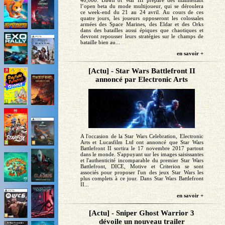
40,000: Dawn of War III prépare dès maintenant
l’open beta du mode multijoueur, qui se déroulera
ce week-end du 21 au 24 avril. Au cours de ces
quatre jours, les joueurs opposeront les colossales
armées des Space Marines, des Eldar et des Orks
dans des batailles aussi épiques que chaotiques et
devront repousser leurs stratégies sur le champs de
bataille bien au...
en savoir +
[Actu] - Star Wars Battlefront II
annoncé par Electronic Arts
A l'occasion de la Star Wars Celebration, Electronic
Arts et Lucasfilm Ltd ont annoncé que Star Wars
Battlefront II sortira le 17 novembre 2017 partout
dans le monde. S'appuyant sur les images saisissantes
et l'authenticité incomparable du premier Star Wars
Battlefront, DICE, Motive et Criterion se sont
associés pour proposer l'un des jeux Star Wars les
plus complets à ce jour. Dans Star Wars Battlefront
II...
en savoir +
[Actu] - Sniper Ghost Warrior 3
dévoile un nouveau trailer