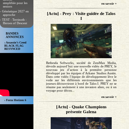
simplifiée pour les
en savoir +
seniors
- Généatique 2027 en
[Actu] - Prey : Visite guidée de Talos
approche
I
- TEST : Terrinoth :
Heroes of Descent
BANDES
ANNONCES
› Assassin’s Creed
BLACK FLAG
RESYNCED
Bethesda Softworks, société de ZeniMax Media,
dévoile aujourd’hui une nouvelle vidéo de PREY, le
nouveau jeu d’action à la première personne
développé par les équipes d’Arkane Studios Austin.
Dans cette vidéo l’équipe de développement lève le
voile sur les différents environnements que les
joueurs découvriront à bord de Talos I. PREY ne se
résume pas seulement à une invasion alien, ou à un
voyage pour décou...
en savoir +
› Forza Horizon 6
[Actu] - Quake Champions
présente Galena