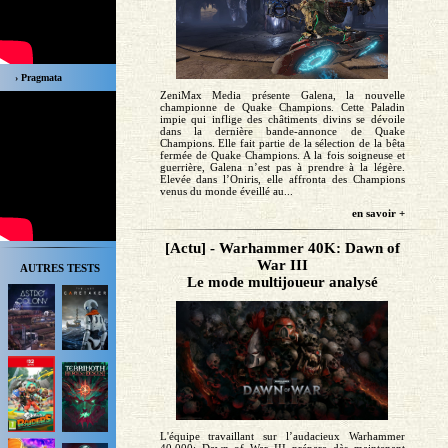
› Pragmata
ZeniMax Media présente Galena, la nouvelle
championne de Quake Champions. Cette Paladin
impie qui inflige des châtiments divins se dévoile
dans la dernière bande-annonce de Quake
Champions. Elle fait partie de la sélection de la bêta
fermée de Quake Champions. A la fois soigneuse et
guerrière, Galena n’est pas à prendre à la légère.
Elevée dans l’Oniris, elle affronta des Champions
venus du monde éveillé au...
en savoir +
[Actu] - Warhammer 40K: Dawn of
War III
AUTRES TESTS
Le mode multijoueur analysé
L'équipe travaillant sur l’audacieux Warhammer