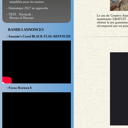
simplifiée pour les seniors
- Généatique 2027 en approche
- TEST : Terrinoth :
Le jeu de Creative Ass
Heroes of Descent
maintenant GRATUIT pe
obtenir le jeu gratuitem
récompensé par un prix
BANDES ANNONCES
› Assassin’s Creed BLACK FLAG RESYNCED
› Forza Horizon 6