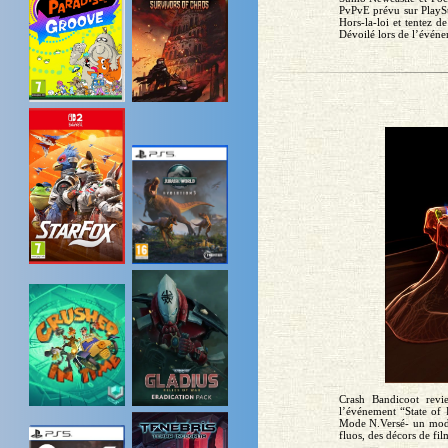
PvPvE prévu sur PlaySt
Hors-la-loi et tentez 
Dévoilé lors de l’événem
Crash Bandicoot revi
l’événement “State of 
Mode N.Versé- un mode 
fluos, des décors de film