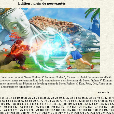
Edition : plein de nouveautés
t livestream intitulé "Street Fighter V Summer Update", Capcom a révélé de nouveaux détails
 arènes et autres contenus inédits de la cinquième et dernière saison de Street Fighter V: Édition
ment annoncés par l'équipe de développement de Street Fighter V, Dan, Rose, Oro, Akira et un
ultérieurement rejoindront le cast...
en savoir +
4
15
16
17
18
19
20
21
22
23
24
25
26
27
28
29
30
31
32
33
34
35
36
37
38
39
40
41
42
43
4
1
62
63
64
65
66
67
68
69
70
71
72
73
74
75
76
77
78
79
80
81
82
83
84
85
86
87
88
89
90
106
107
108
109
110
111
112
113
114
115
116
117
118
119
120
121
122
123
124
125
126
12
9
140
141
142
143
144
145
146
147
148
149
150
151
152
153
154
155
156
157
158
159
160
2
173
174
175
176
177
178
179
180
181
182
183
184
185
186
187
188
189
190
191
192
193
206
207
208
209
210
211
212
213
214
215
216
217
218
219
220
221
222
223
224
225
226
2