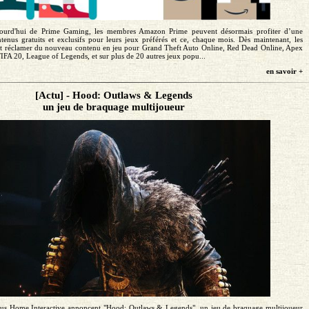
jourd'hui de Prime Gaming, les membres Amazon Prime peuvent désormais profiter d’une
tenus gratuits et exclusifs pour leurs jeux préférés et ce, chaque mois. Dès maintenant, les
 réclamer du nouveau contenu en jeu pour Grand Theft Auto Online, Red Dead Online, Apex
A 20, League of Legends, et sur plus de 20 autres jeux popu...
en savoir +
[Actu] - Hood: Outlaws & Legends
un jeu de braquage multijoueur
us Home Interactive annoncent "Hood: Outlaws & Legends", un jeu de braquage multijoueur