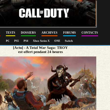
S
TESTS
DOSSIERS
ARCHIVES
FORUMS
CONTACTS
PC
PS5
PS4
Xbox Series X
ONE
Switch
[Actu] - A Total War Saga: TROY
est offert pendant 24 heures