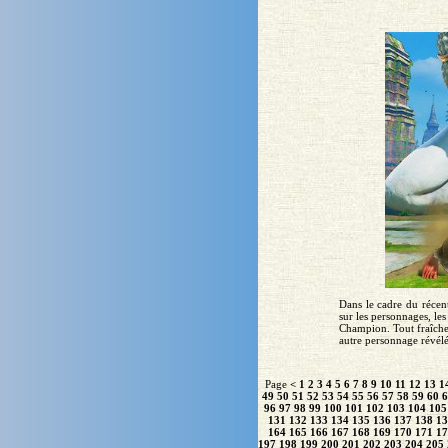
Dans le cadre du récen
sur les personnages, les
Champion. Tout fraîche
autre personnage révélé 
Page
<
1
2
3
4
5
6
7
8
9
10
11
12
13
1
49
50
51
52
53
54
55
56
57
58
59
60
6
96
97
98
99
100
101
102
103
104
105
131
132
133
134
135
136
137
138
13
164
165
166
167
168
169
170
171
17
197
198
199
200
201
202
203
204
205