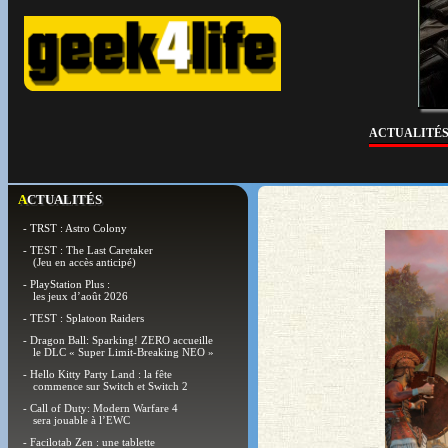
ACTUALITÉ
ACTUALITÉS
- TRST : Astro Colony
- TEST : The Last Caretaker
(Jeu en accès anticipé)
- PlayStation Plus :
les jeux d’août 2026
- TEST : Splatoon Raiders
- Dragon Ball: Sparking! ZERO accueille
le DLC « Super Limit-Breaking NEO »
- Hello Kitty Party Land : la fête
commence sur Switch et Switch 2
- Call of Duty: Modern Warfare 4
sera jouable à l’EWC
- Facilotab Zen : une tablette