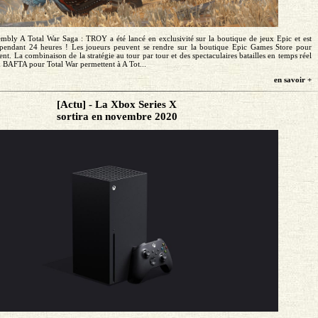
embly A Total War Saga : TROY a été lancé en exclusivité sur la boutique de jeux Epic et est
ndant 24 heures ! Les joueurs peuvent se rendre sur la boutique Epic Games Store pour
ent. La combinaison de la stratégie au tour par tour et des spectaculaires batailles en temps réel
 BAFTA pour Total War permettent à A Tot...
en savoir +
[Actu] - La Xbox Series X
sortira en novembre 2020