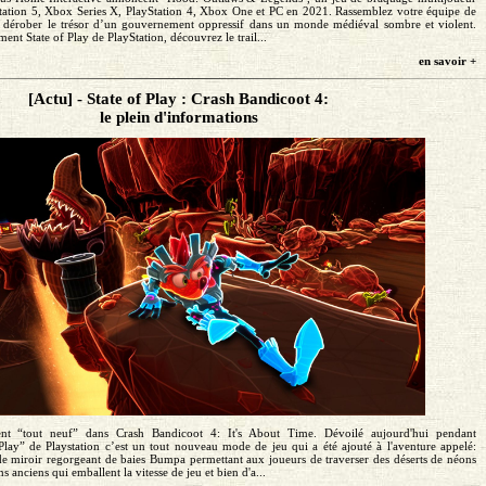
ation 5, Xbox Series X, PlayStation 4, Xbox One et PC en 2021. Rassemblez votre équipe de
de dérober le trésor d’un gouvernement oppressif dans un monde médiéval sombre et violent.
ent State of Play de PlayStation, découvrez le trail...
en savoir +
[Actu] - State of Play : Crash Bandicoot 4:
le plein d'informations
ent “tout neuf” dans Crash Bandicoot 4: It's About Time. Dévoilé aujourd'hui pendant
Play” de Playstation c’est un tout nouveau mode de jeu qui a été ajouté à l'aventure appelé:
miroir regorgeant de baies Bumpa permettant aux joueurs de traverser des déserts de néons
s anciens qui emballent la vitesse de jeu et bien d'a...