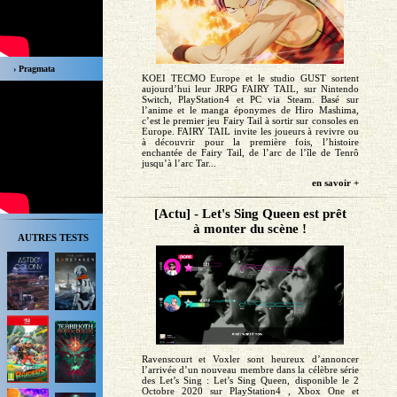
› Pragmata
KOEI TECMO Europe et le studio GUST sortent
aujourd’hui leur JRPG FAIRY TAIL, sur Nintendo
Switch, PlayStation4 et PC via Steam. Basé sur
l’anime et le manga éponymes de Hiro Mashima,
c’est le premier jeu Fairy Tail à sortir sur consoles en
Europe. FAIRY TAIL invite les joueurs à revivre ou
à découvrir pour la première fois, l’histoire
enchantée de Fairy Tail, de l’arc de l’île de Tenrô
jusqu’à l’arc Tar...
en savoir +
[Actu] - Let's Sing Queen est prêt
à monter du scène !
AUTRES TESTS
Ravenscourt et Voxler sont heureux d’annoncer
l’arrivée d’un nouveau membre dans la célèbre série
des Let’s Sing : Let’s Sing Queen, disponible le 2
Octobre 2020 sur PlayStation4 , Xbox One et