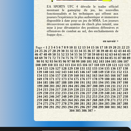
EA SPORTS UFC 4 dévoile le trailer officiel
montrant le gameplay du jeu, les nouvelles
fonctionnalités et les techniques qui offrent aux
joueurs l'expérience la plus authentique et immersive
disponible à date pour un jeu de MMA. Les joueurs
découvriront un système de clinch plus intuitif, une
mise à jour dévastatrice des positions défensives et
offensives de combat au sol, des enchaînements de
frappe dyn...
en savoir +
Page
<
1
2
3
4
5
6
7
8
9
10
11
12
13
14
15
16
17
18
19
20
21
22
23
24
25
26
27
28
29
30
31
32
33
34
35
36
37
38
39
40
41
42
43
44
45
46
47
48
49
50
51
52
53
54
55
56
57
58
59
60
61
62
63
64
65
66
67
68
69
70
71
72
73
74
75
76
77
78
79
80
81
82
83
84
85
86
87
88
89
90
91
92
93
94
95
96
97
98
99
100
101
102
103
104
105
106
107
108
109
110
111
112
113
114
115
116
117
118
119
120
121
122
123
124
125
126
127
128
129
130
131
132
133
134
135
136
137
138
139
140
141
142
143
144
145
146
147
148
149
150
151
152
153
154
155
156
157
158
159
160
161
162
163
164
165
166
167
168
169
170
171
172
173
174
175
176
177
178
179
180
181
182
183
184
185
186
187
188
189
190
191
192
193
194
195
196
197
198
199
200
201
202
203
204
205
206
207
208
209
210
211
212
213
214
215
216
217
218
219
220
221
222
223
224
225
226
227
228
229
230
231
232
233
234
235
236
237
238
239
240
241
242
243
244
245
246
247
248
249
250
251
252
253
254
255
256
257
258
259
260
261
262
263
264
265
266
267
268
269
270
271
272
273
274
275
276
277
278
279
280
281
282
283
284
285
286
287
288
289
290
291
292
293
294
295
296
297
298
299
300
301
302
303
304
305
306
307
>