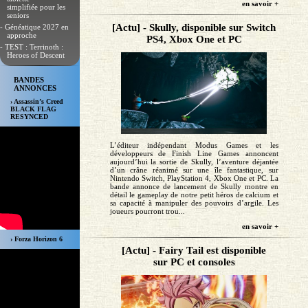
en savoir +
simplifiée pour les
seniors
[Actu] - Skully, disponible sur Switch
- Généatique 2027 en
approche
PS4, Xbox One et PC
- TEST : Terrinoth :
Heroes of Descent
BANDES
ANNONCES
› Assassin’s Creed
BLACK FLAG
RESYNCED
L’éditeur indépendant Modus Games et les
développeurs de Finish Line Games annoncent
aujourd’hui la sortie de Skully, l’aventure déjantée
d’un crâne réanimé sur une île fantastique, sur
Nintendo Switch, PlayStation 4, Xbox One et PC. La
bande annonce de lancement de Skully montre en
détail le gameplay de notre petit héros de calcium et
sa capacité à manipuler des pouvoirs d’argile. Les
joueurs pourront trou...
en savoir +
› Forza Horizon 6
[Actu] - Fairy Tail est disponible
sur PC et consoles