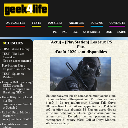
ACTUALITÉS
TESTS
DOSSIERS
ARCHIVES
FORUMS
CONTACTS
PC
PS5
PS4
Xbox Series X
ONE
Switch
[Actu] - [PlayStation] Les jeux PS
ACTUALITÉS
Plus
- TRST : Astro Colony
d'août 2020 sont disponibles
- TEST : The Last
Caretaker
(Jeu en accès anticipé)
- PlayStation Plus :
les jeux d’août 2026
- TEST : Splatoon
Raiders
- Dragon Ball: Sparking!
ZERO accueille
le DLC « Super Limit-
Breaking NEO »
Un tout nouveau jeu de combat en multijoueur et un
- Hello Kitty Party Land
hit remastérisé débarquent sur PS Plus au mois
: la fête
d’août ! Le jeu multijoueur hilarant Fall Guys:
commence sur Switch
Ultimate Knockout fait son apparition sur PS4 le 4
et Switch 2
août et offre aux abonnés PS Plus un accès dès sa
- Call of Duty: Modern
sortie aux défis compétitifs en ligne chacun pour soi
Warfare 4
et en co-op. De plus, le jeu passionnant et
sera jouable à l’EWC
récompensé d’Infinity Ward, Call of Duty: Modern
Warfare 2 - Camp...
- Facilotab Zen : une
tablette