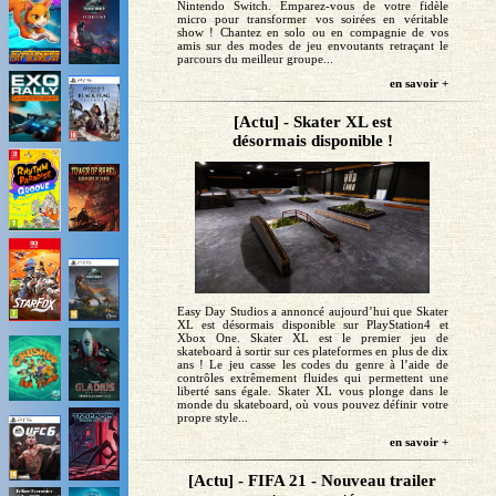
Nintendo Switch. Emparez-vous de votre fidèle
micro pour transformer vos soirées en véritable
show ! Chantez en solo ou en compagnie de vos
amis sur des modes de jeu envoutants retraçant le
parcours du meilleur groupe...
en savoir +
[Actu] - Skater XL est
désormais disponible !
Easy Day Studios a annoncé aujourd’hui que Skater
XL est désormais disponible sur PlayStation4 et
Xbox One. Skater XL est le premier jeu de
skateboard à sortir sur ces plateformes en plus de dix
ans ! Le jeu casse les codes du genre à l’aide de
contrôles extrêmement fluides qui permettent une
liberté sans égale. Skater XL vous plonge dans le
monde du skateboard, où vous pouvez définir votre
propre style...
en savoir +
[Actu] - FIFA 21 - Nouveau trailer