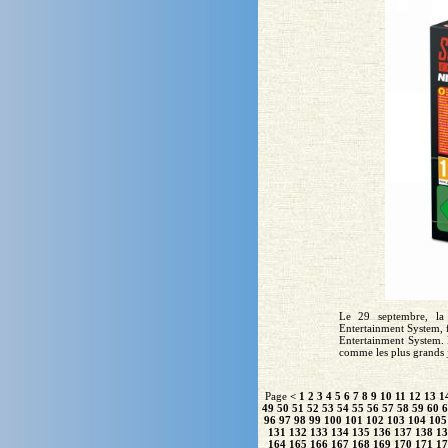
Le 29 septembre, la
Entertainment System, 
Entertainment System. 
comme les plus grands j
Page
<
1
2
3
4
5
6
7
8
9
10
11
12
13
1
49
50
51
52
53
54
55
56
57
58
59
60
6
96
97
98
99
100
101
102
103
104
105
131
132
133
134
135
136
137
138
13
164
165
166
167
168
169
170
171
17