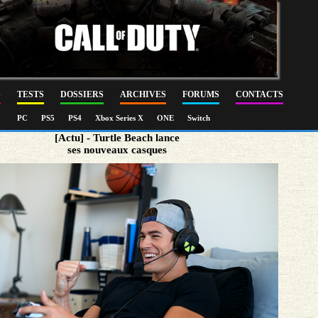
S
TESTS
DOSSIERS
ARCHIVES
FORUMS
CONTACTS
PC
PS5
PS4
Xbox Series X
ONE
Switch
[Actu] - Turtle Beach lance
ses nouveaux casques