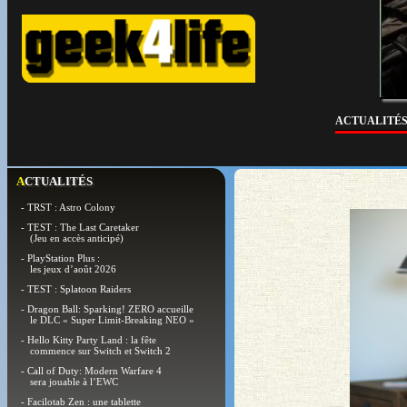
ACTUALITÉ
ACTUALITÉS
- TRST : Astro Colony
- TEST : The Last Caretaker
(Jeu en accès anticipé)
- PlayStation Plus :
les jeux d’août 2026
- TEST : Splatoon Raiders
- Dragon Ball: Sparking! ZERO accueille
le DLC « Super Limit-Breaking NEO »
- Hello Kitty Party Land : la fête
commence sur Switch et Switch 2
- Call of Duty: Modern Warfare 4
sera jouable à l’EWC
- Facilotab Zen : une tablette