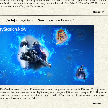
Station4. Les fans qui auront précommandé Star Wars Battlefront II pourront jouer à la bêta
4 octobre**. Les joueurs auront un aperçu du meilleur de Star Wars™ Battlefront™ II sur des
t aux confins de l'espace. Ils pourront...
en savoir +
[Actu] - PlayStation Now arrive en France !
l ! PlayStation Now arrive en France et au Luxembourg dans le courant de l’année. Vous pourrez
tantané à des centaines de titres PlayStation, avec des jeux PS4 et des classiques PS3. Il y en a
profils de joueurs : course, combat, aventure, indé, RPG, familial et tout ce que vous pouvez
joueurs du Royaume-Uni, de Belgi...
en savoir +