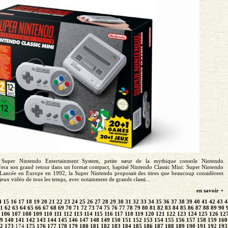
 Super Nintendo Entertainment System, petite sœur de la mythique console Nintendo
fera son grand retour dans un format compact, baptisé Nintendo Classic Mini: Super Nintendo
Lancée en Europe en 1992, la Super Nintendo proposait des titres que beaucoup considèrent
eux vidéo de tous les temps, avec notamment de grands classi...
en savoir +
4
15
16
17
18
19
20
21
22
23
24
25
26
27
28
29
30
31
32
33
34
35
36
37
38
39
40
41
42
43
4
1
62
63
64
65
66
67
68
69
70
71
72
73
74
75
76
77
78
79
80
81
82
83
84
85
86
87
88
89
90
106
107
108
109
110
111
112
113
114
115
116
117
118
119
120
121
122
123
124
125
126
12
9
140
141
142
143
144
145
146
147
148
149
150
151
152
153
154
155
156
157
158
159
160
2
173
174
175
176
177
178
179
180
181
182
183
184
185
186
187
188
189
190
191
192
193