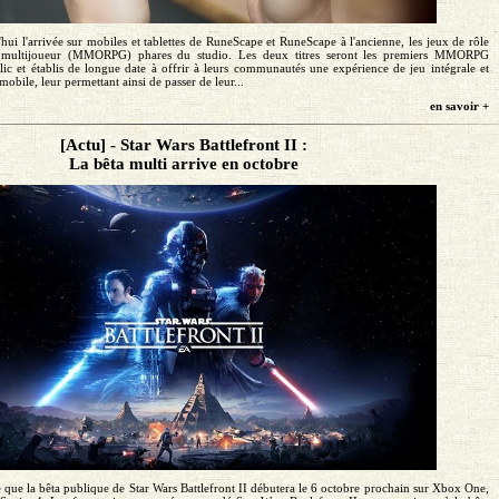
ui l'arrivée sur mobiles et tablettes de RuneScape et RuneScape à l'ancienne, les jeux de rôle
 multijoueur (MMORPG) phares du studio. Les deux titres seront les premiers MMORPG
ic et établis de longue date à offrir à leurs communautés une expérience de jeu intégrale et
mobile, leur permettant ainsi de passer de leur...
en savoir +
[Actu] - Star Wars Battlefront II :
La bêta multi arrive en octobre
 que la bêta publique de Star Wars Battlefront II débutera le 6 octobre prochain sur Xbox One,