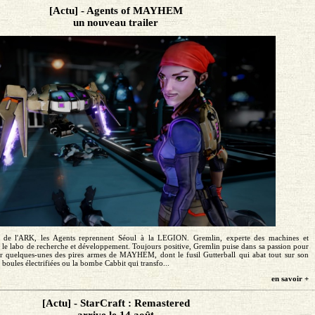
[Actu] - Agents of MAYHEM
un nouveau trailer
s de l'ARK, les Agents reprennent Séoul à la LEGION. Gremlin, experte des machines et
e le labo de recherche et développement. Toujours positive, Gremlin puise dans sa passion pour
r quelques-unes des pires armes de MAYHEM, dont le fusil Gutterball qui abat tout sur son
boules électrifiées ou la bombe Cabbit qui transfo...
en savoir +
[Actu] - StarCraft : Remastered
arrive le 14 août