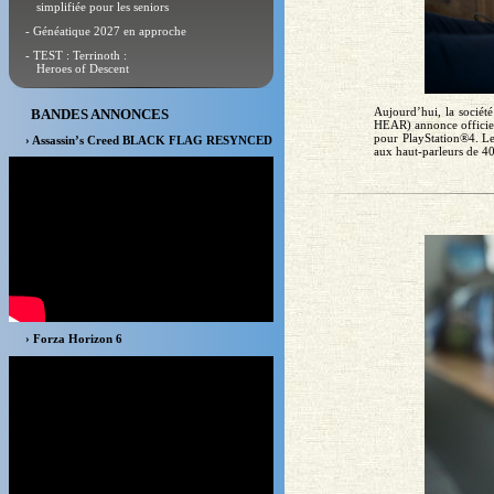
simplifiée pour les seniors
- Généatique 2027 en approche
- TEST : Terrinoth :
Heroes of Descent
Aujourd’hui, la sociét
BANDES ANNONCES
HEAR) annonce offici
pour PlayStation®4. L
› Assassin’s Creed BLACK FLAG RESYNCED
aux haut-parleurs de 4
› Forza Horizon 6