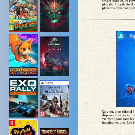
Origin pour PC et Play
plus tôt, à partir du 
planètes emblématiques e
Ça y est, c’est officie
disposer d’un accès ins
vraiment pour tous les 
imaginer en plus. Les 