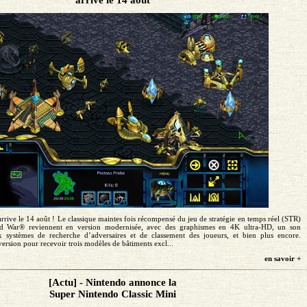
arrive le 14 août ! Le classique maintes fois récompensé du jeu de stratégie en temps réel (STR)
od War® reviennent en version modernisée, avec des graphismes en 4K ultra-HD, un son
 systèmes de recherche d’adversaires et de classement des joueurs, et bien plus encore.
version pour recevoir trois modèles de bâtiments excl...
en savoir +
[Actu] - Nintendo annonce la
Super Nintendo Classic Mini