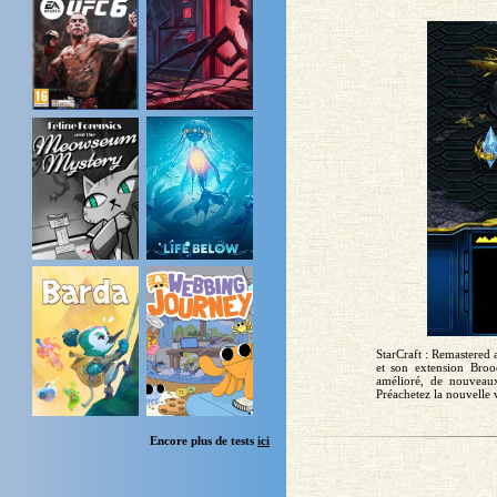
StarCraft : Remastered 
et son extension Bro
amélioré, de nouveaux
Préachetez la nouvelle 
Encore plus de tests
ici