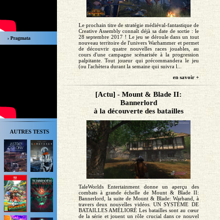
Le prochain titre de stratégie médiéval-fantastique de
Creative Assembly connaît déjà sa date de sortie : le
28 septembre 2017 ! Le jeu se déroule dans un tout
› Pragmata
nouveau territoire de l'univers Warhammer et permet
de découvrir quatre nouvelles races jouables, au
cours d'une campagne scénarisée à la progression
palpitante. Tout joueur qui précommandera le jeu
(ou l'achètera durant la semaine qui suivra l...
en savoir +
[Actu] - Mount & Blade II:
Bannerlord
à la découverte des batailles
AUTRES TESTS
TaleWorlds Entertainment donne un aperçu des
combats à grande échelle de Mount & Blade II:
Bannerlord, la suite de Mount & Blade: Warband, à
travers deux nouvelles vidéos. UN SYSTÈME DE
BATAILLES AMÉLIORÉ Les batailles sont au cœur
de la série et jouent un rôle crucial dans ce nouvel