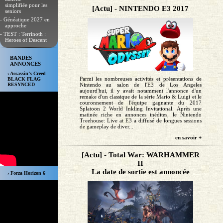
simplifiée pour les
[Actu] - NINTENDO E3 2017
seniors
- Généatique 2027 en
approche
- TEST : Terrinoth :
Heroes of Descent
BANDES
ANNONCES
› Assassin’s Creed
Parmi les nombreuses activités et présentations de
BLACK FLAG
Nintendo au salon de l'E3 de Los Angeles
RESYNCED
aujourd'hui, il y avait notamment l'annonce d'un
remake d'un classique de la série Mario & Luigi et le
couronnement de l'équipe gagnante du 2017
Splatoon 2 World Inkling Invitational. Après une
matinée riche en annonces inédites, le Nintendo
Treehouse: Live at E3 a diffusé de longues sessions
de gameplay de diver...
en savoir +
[Actu] - Total War: WARHAMMER
II
La date de sortie est annoncée
› Forza Horizon 6