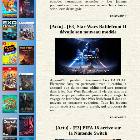
épisode. Formations avancées – Les joueurs
pourront combiner ou encore répartir leurs forces
selon leurs désirs grâc...
en savoir +
[Actu] - [E3] Star Wars Battlefront II
dévoile son nouveau modèle
Aujourd'hui, pendant l’événement Live EA PLAY,
Electronic Arts, en partenariat avec Lucasfilm, a
annoncé que du contenu additionnel sera proposé
dans le jeu Star Wars Battlefront II via des saisons à
thème, ce qui permettra aux joueurs de prolonger le
voyage de leur héros Star Wars Battlefront II dans un
univers en constante évolution. Tous les joueurs
auront accès à ce contenu gratuit, qui proposera de
nou...
en savoir +
[Actu] - [E3] FIFA 18 arrive sur
la Nintendo Switch