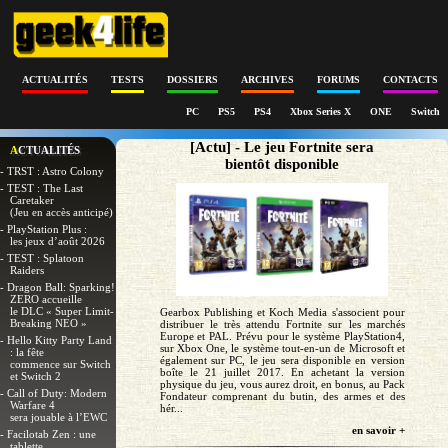
ACTUALITÉS
TESTS
DOSSIERS
ARCHIVES
FORUMS
CONTACTS
PC
PS5
PS4
Xbox Series X
ONE
Switch
[Actu] - Le jeu Fortnite sera
ACTUALITÉS
bientôt disponible
- TRST : Astro Colony
- TEST : The Last
Caretaker
(Jeu en accès anticipé)
- PlayStation Plus :
les jeux d’août 2026
- TEST : Splatoon
Raiders
- Dragon Ball: Sparking!
ZERO accueille
le DLC « Super Limit-
Gearbox Publishing et Koch Media s'associent pour
Breaking NEO »
distribuer le très attendu Fortnite sur les marchés
Europe et PAL. Prévu pour le système PlayStation4,
- Hello Kitty Party Land
sur Xbox One, le système tout-en-un de Microsoft et
: la fête
également sur PC, le jeu sera disponible en version
commence sur Switch
boîte le 21 juillet 2017. En achetant la version
et Switch 2
physique du jeu, vous aurez droit, en bonus, au Pack
- Call of Duty: Modern
Fondateur comprenant du butin, des armes et des
Warfare 4
hér...
sera jouable à l’EWC
en savoir +
- Facilotab Zen : une
tablette