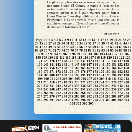
La plus complète des expériences de sniper reçoit
une mise à jour. CI Games, le studio à l'origine des
séries Lords of the Fallen et Sniper Ghost Warrior, a
annoncé qu'une mise à jour majeure pour Sniper
Ghost Warrior 3 est disponible sur PC, Xbox One et
PlayStation 4. Cette nouvelle mise à jour améliore la
stabilité et corrige différents bugs, en plus d'intégrer
de nouvelles fonctions et des co...
en savoir +
Page
<
1
2
3
4
5
6
7
8
9
10
11
12
13
14
15
16
17
18
19
20
21
22
23
24
25
26
27
28
29
30
31
32
33
34
35
36
37
38
39
40
41
42
43
44
45
46
47
48
49
50
51
52
53
54
55
56
57
58
59
60
61
62
63
64
65
66
67
68
69
70
71
72
73
74
75
76
77
78
79
80
81
82
83
84
85
86
87
88
89
90
91
92
93
94
95
96
97
98
99
100
101
102
103
104
105
106
107
108
109
110
111
112
113
114
115
116
117
118
119
120
121
122
123
124
125
126
127
128
129
130
131
132
133
134
135
136
137
138
139
140
141
142
143
144
145
146
147
148
149
150
151
152
153
154
155
156
157
158
159
160
161
162
163
164
165
166
167
168
169
170
171
172
173
174
175
176
177
178
179
180
181
182
183
184
185
186
187
188
189
190
191
192
193
194
195
196
197
198
199
200
201
202
203
204
205
206
207
208
209
210
211
212
213
214
215
216
217
218
219
220
221
222
223
224
225
226
227
228
229
230
231
232
233
234
235
236
237
238
239
240
241
242
243
244
245
246
247
248
249
250
251
252
253
254
255
256
257
258
259
260
261
262
263
264
265
266
267
268
269
270
271
272
273
274
275
276
277
278
279
280
281
282
283
284
285
286
287
288
289
290
291
292
293
294
295
296
297
298
299
300
301
302
303
304
305
306
307
>