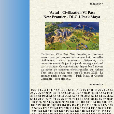
en savoir +
[Actu] - Civilization VI Pass
New Frontier - DLC 1 Pack Maya
Civilization VI – Pass New Frontier, un nouveau
season pass qui propose notamment huit nouvelles
civilisations, neuf nouveaux dirigeants, six
nouveaux modes de jeu à ce jeu de stratégie acclamé
par la critique. Ce contenu sera disponible à travers
six packs de contenus téléchargeables au rythme
d’un tous les deux mois jusqu’à mars 2021. Le
premier pack de contenu – Pack Maya et Grande
Colombie – sera dispon...
en savoir +
Page
<
1
2
3
4
5
6
7
8
9
10
11
12
13
14
15
16
17
18
19
20
21
22
23
24
25
26
27
28
29
30
31
32
33
34
35
36
37
38
39
40
41
42
43
44
45
46
47
48
49
50
51
52
53
54
55
56
57
58
59
60
61
62
63
64
65
66
67
68
69
70
71
72
73
74
75
76
77
78
79
80
81
82
83
84
85
86
87
88
89
90
91
92
93
94
95
96
97
98
99
100
101
102
103
104
105
106
107
108
109
110
111
112
113
114
115
116
117
118
119
120
121
122
123
124
125
126
127
128
129
130
131
132
133
134
135
136
137
138
139
140
141
142
143
144
145
146
147
148
149
150
151
152
153