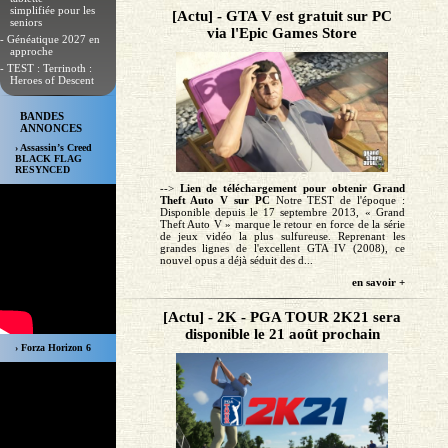
simplifiée pour les
[Actu] - GTA V est gratuit sur PC
seniors
via l'Epic Games Store
- Généatique 2027 en
approche
- TEST : Terrinoth :
Heroes of Descent
BANDES
ANNONCES
› Assassin’s Creed
BLACK FLAG
RESYNCED
-->
Lien de téléchargement pour obtenir Grand
Theft Auto V sur PC
Notre TEST de l'époque :
Disponible depuis le 17 septembre 2013, « Grand
Theft Auto V » marque le retour en force de la série
de jeux vidéo la plus sulfureuse. Reprenant les
grandes lignes de l'excellent GTA IV (2008), ce
nouvel opus a déjà séduit des d...
en savoir +
[Actu] - 2K - PGA TOUR 2K21 sera
disponible le 21 août prochain
› Forza Horizon 6