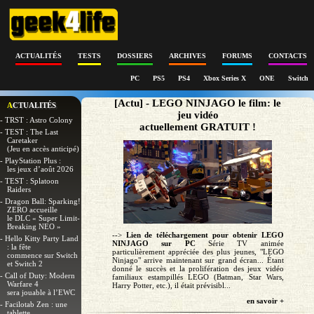
ACTUALITÉS
TESTS
DOSSIERS
ARCHIVES
FORUMS
CONTACTS
PC
PS5
PS4
Xbox Series X
ONE
Switch
[Actu] - LEGO NINJAGO le film: le
ACTUALITÉS
jeu vidéo
- TRST : Astro Colony
actuellement GRATUIT !
- TEST : The Last
Caretaker
(Jeu en accès anticipé)
- PlayStation Plus :
les jeux d’août 2026
- TEST : Splatoon
Raiders
- Dragon Ball: Sparking!
ZERO accueille
le DLC « Super Limit-
Breaking NEO »
-->
Lien de téléchargement pour obtenir LEGO
- Hello Kitty Party Land
NINJAGO sur PC
Série TV animée
: la fête
particulièrement appréciée des plus jeunes, "LEGO
commence sur Switch
Ninjago" arrive maintenant sur grand écran... Étant
et Switch 2
donné le succès et la prolifération des jeux vidéo
- Call of Duty: Modern
familiaux estampillés LEGO (Batman, Star Wars,
Warfare 4
Harry Potter, etc.), il était prévisibl...
sera jouable à l’EWC
en savoir +
- Facilotab Zen : une
tablette