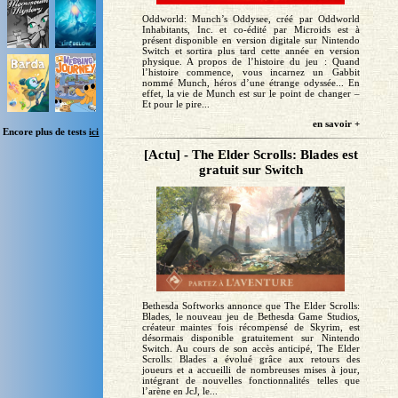
Oddworld: Munch’s Oddysee, créé par Oddworld
Inhabitants, Inc. et co-édité par Microids est à
présent disponible en version digitale sur Nintendo
Switch et sortira plus tard cette année en version
physique. A propos de l’histoire du jeu : Quand
l’histoire commence, vous incarnez un Gabbit
nommé Munch, héros d’une étrange odyssée... En
effet, la vie de Munch est sur le point de changer –
Et pour le pire...
en savoir +
Encore plus de tests
ici
[Actu] - The Elder Scrolls: Blades est
gratuit sur Switch
Bethesda Softworks annonce que The Elder Scrolls:
Blades, le nouveau jeu de Bethesda Game Studios,
créateur maintes fois récompensé de Skyrim, est
désormais disponible gratuitement sur Nintendo
Switch. Au cours de son accès anticipé, The Elder
Scrolls: Blades a évolué grâce aux retours des
joueurs et a accueilli de nombreuses mises à jour,
intégrant de nouvelles fonctionnalités telles que
l’arène en JcJ, le...