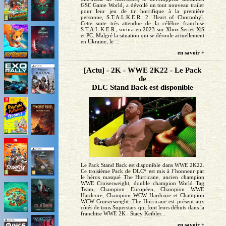
GSC Game World, a dévoilé un tout nouveau trailer
pour leur jeu de tir horrifique à la première
personne, S.T.A.L.K.E.R. 2: Heart of Chornobyl.
Cette suite très attendue de la célèbre franchise
S.T.A.L.K.E.R., sortira en 2023 sur Xbox Series X|S
et PC. Malgré la situation qui se déroule actuellement
en Ukraine, le ...
en savoir +
[Actu] - 2K - WWE 2K22 - Le Pack
de
DLC Stand Back est disponible
Le Pack Stand Back est disponible dans WWE 2K22.
Ce troisième Pack de DLC* est mis à l’honneur par
le héros masqué The Hurricane, ancien champion
WWE Cruiserweight, double champion World Tag
Team, Champion Européen, Champion WWE
Hardcore, Champion WCW Hardcore et Champion
WCW Cruiserweight. The Hurricane est présent aux
côtés de trois Superstars qui font leurs débuts dans la
franchise WWE 2K : Stacy Keibler...
en savoir +