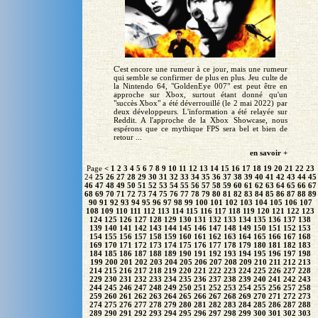
C'est encore une rumeur à ce jour, mais une rumeur
qui semble se confirmer de plus en plus. Jeu culte de
la Nintendo 64, "GoldenEye 007" est peut être en
approche sur Xbox, surtout étant donné qu'un
"succès Xbox" a été déverrouillé (le 2 mai 2022) par
deux développeurs. L'information a été relayée sur
Reddit. A l'approche de la Xbox Showcase, nous
espérons que ce mythique FPS sera bel et bien de
retour ...
en savoir +
Page
<
1
2
3
4
5
6
7
8
9
10
11
12
13
14
15
16
17
18
19
20
21
22
23
24
25
26
27
28
29
30
31
32
33
34
35
36
37
38
39
40
41
42
43
44
45
46
47
48
49
50
51
52
53
54
55
56
57
58
59
60
61
62
63
64
65
66
67
68
69
70
71
72
73
74
75
76
77
78
79
80
81
82
83
84
85
86
87
88
89
90
91
92
93
94
95
96
97
98
99
100
101
102
103
104
105
106
107
108
109
110
111
112
113
114
115
116
117
118
119
120
121
122
123
124
125
126
127
128
129
130
131
132
133
134
135
136
137
138
139
140
141
142
143
144
145
146
147
148
149
150
151
152
153
154
155
156
157
158
159
160
161
162
163
164
165
166
167
168
169
170
171
172
173
174
175
176
177
178
179
180
181
182
183
184
185
186
187
188
189
190
191
192
193
194
195
196
197
198
199
200
201
202
203
204
205
206
207
208
209
210
211
212
213
214
215
216
217
218
219
220
221
222
223
224
225
226
227
228
229
230
231
232
233
234
235
236
237
238
239
240
241
242
243
244
245
246
247
248
249
250
251
252
253
254
255
256
257
258
259
260
261
262
263
264
265
266
267
268
269
270
271
272
273
274
275
276
277
278
279
280
281
282
283
284
285
286
287
288
289
290
291
292
293
294
295
296
297
298
299
300
301
302
303