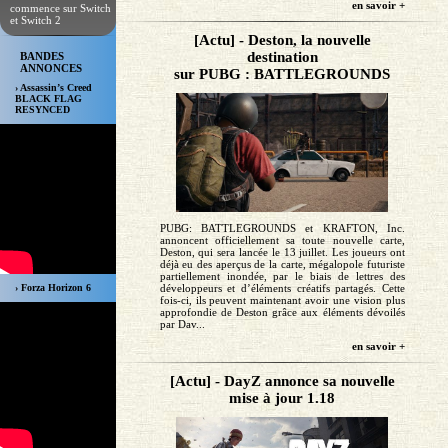
en savoir +
commence sur Switch
et Switch 2
[Actu] - Deston, la nouvelle
destination
BANDES
ANNONCES
sur PUBG : BATTLEGROUNDS
› Assassin’s Creed
BLACK FLAG
RESYNCED
PUBG: BATTLEGROUNDS et KRAFTON, Inc.
annoncent officiellement sa toute nouvelle carte,
Deston, qui sera lancée le 13 juillet. Les joueurs ont
déjà eu des aperçus de la carte, mégalopole futuriste
partiellement inondée, par le biais de lettres des
› Forza Horizon 6
développeurs et d’éléments créatifs partagés. Cette
fois-ci, ils peuvent maintenant avoir une vision plus
approfondie de Deston grâce aux éléments dévoilés
par Dav...
en savoir +
[Actu] - DayZ annonce sa nouvelle
mise à jour 1.18