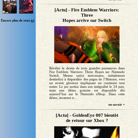
[Actu] - Fire Emblem Warriors:
Three
Hopes arrive sur Switch
Encore plus de tests
ici
Révélez le destin de trois grandes puissances dans
Fire Emblem Warriors: Three Hopes sur Nintendo
Switch. Menez un(e) mercenaire, initialement
destiné(e) à disparaître des pages de l’Histoire, vers
un avenir glorieux impliquant un continent tout
entier. Le jeu sortira dans son intégralité le 24 juin,
mais une démo gratuite est disponible dès
aujourd’hui sur le Nintendo eShop. Dans cette
démo, incarnez u...
en savoir +
[Actu] - GoldenEye 007 bientôt
de retour sur Xbox ?