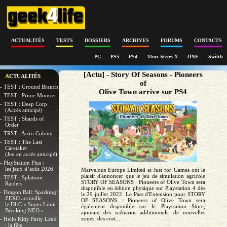
ACTUALITÉS
TESTS
DOSSIERS
ARCHIVES
FORUMS
CONTACTS
PC
PS5
PS4
Xbox Series X
ONE
Switch
[Actu] - Story Of Seasons - Pioneers
ACTUALITÉS
of
- TEST : Ground Branch
Olive Town arrive sur PS4
- TEST : Prime Monster
- TEST : Deep Corp
(Accès anticipé)
- TEST : Shards of
Order
- TRST : Astro Colony
- TEST : The Last
Caretaker
(Jeu en accès anticipé)
- PlayStation Plus :
les jeux d’août 2026
Marvelous Europe Limited et Just for Games ont le
plaisir d'annoncer que le jeu de simulation agricole
- TEST : Splatoon
STORY OF SEASONS : Pioneers of Olive Town sera
Raiders
disponible en édition physique sur Playstation 4 dès
- Dragon Ball: Sparking!
le 29 juillet 2022. Le Pass d'Extension pour STORY
ZERO accueille
OF SEASONS : Pioneers of Olive Town sera
le DLC « Super Limit-
également disponible sur le Playstation Store,
Breaking NEO »
ajoutant des scénarios additionnels, de nouvelles
zones, des cost...
- Hello Kitty Party Land
: la fête