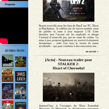
› Pragmata
Bonne nouvelle pour les fans de DayZ sur PC, Xbox
et PlayStation : le célèbre jeu de survie zombie vient
de publier la mise à jour majeure 1.18. Cette
dernière met l’accent sur les explosifs et élargit
l’arsenal d’armes du jeu, qui ne cesse de croître. La
mise à jour propose également un nouvel événement
dynamique – cette fois sous la forme de trains
accidentés – qui peut conduire à des rencontres ina...
AUTRES TESTS
en savoir +
[Actu] - Nouveau trailer pour
STALKER 2:
Heart of Chornobyl
Aujourd’hui, à l’occasion du Xbox Extended
Showcase de Microsoft, le développeur ukrainien