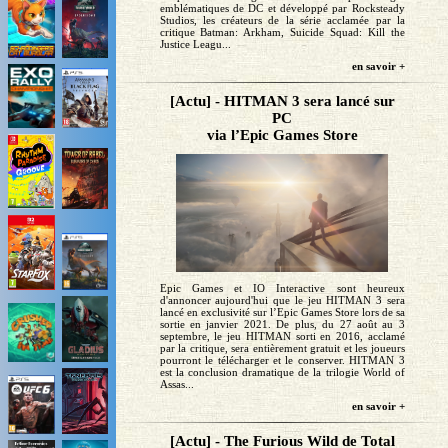
emblématiques de DC et développé par Rocksteady
Studios, les créateurs de la série acclamée par la
critique Batman: Arkham, Suicide Squad: Kill the
Justice Leagu...
en savoir +
[Actu] - HITMAN 3 sera lancé sur
PC
via l’Epic Games Store
Epic Games et IO Interactive sont heureux
d'annoncer aujourd'hui que le jeu HITMAN 3 sera
lancé en exclusivité sur l’Epic Games Store lors de sa
sortie en janvier 2021. De plus, du 27 août au 3
septembre, le jeu HITMAN sorti en 2016, acclamé
par la critique, sera entièrement gratuit et les joueurs
pourront le télécharger et le conserver. HITMAN 3
est la conclusion dramatique de la trilogie World of
Assas...
en savoir +
[Actu] - The Furious Wild de Total