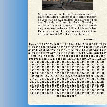
Selon un rapport publié par ForexSchoolOnline, le
chiffre d'affaires de Tencent pour le dernier trimestre
de 2019 était de 5,22 milliards de dollars, soit plus
que Nintendo et Microsoft réunis. Nintendo, la
société qui dominait autrefois la scène, est arrivée
cinquième avec seulement 2,28 milliards de dollars.
Parmi les autres plus performants, citons Sony,
deuxième avec 3,879 milliards de dollars, suivi...
en savoir +
Page
<
1
2
3
4
5
6
7
8
9
10
11
12
13
14
15
16
17
18
19
20
21
22
23
24
25
26
27
28
29
30
31
32
33
34
35
36
37
38
39
40
41
42
43
44
45
46
47
48
49
50
51
52
53
54
55
56
57
58
59
60
61
62
63
64
65
66
67
68
69
70
71
72
73
74
75
76
77
78
79
80
81
82
83
84
85
86
87
88
89
90
91
92
93
94
95
96
97
98
99
100
101
102
103
104
105
106
107
108
109
110
111
112
113
114
115
116
117
118
119
120
121
122
123
124
125
126
127
128
129
130
131
132
133
134
135
136
137
138
139
140
141
142
143
144
145
146
147
148
149
150
151
152
153
154
155
156
157
158
159
160
161
162
163
164
165
166
167
168
169
170
171
172
173
174
175
176
177
178
179
180
181
182
183
184
185
186
187
188
189
190
191
192
193
194
195
196
197
198
199
200
201
202
203
204
205
206
207
208
209
210
211
212
213
214
215
216
217
218
219
220
221
222
223
224
225
226
227
228
229
230
231
232
233
234
235
236
237
238
239
240
241
242
243
244
245
246
247
248
249
250
251
252
253
254
255
256
257
258
259
260
261
262
263
264
265
266
267
268
269
270
271
272
273
274
275
276
277
278
279
280
281
282
283
284
285
286
287
288
289
290
291
292
293
294
295
296
297
298
299
300
301
302
303
304
305
306
307
>