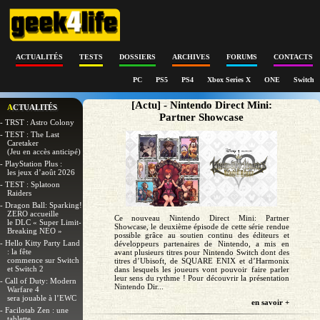
ACTUALITÉS
TESTS
DOSSIERS
ARCHIVES
FORUMS
CONTACTS
PC
PS5
PS4
Xbox Series X
ONE
Switch
[Actu] - Nintendo Direct Mini:
ACTUALITÉS
Partner Showcase
- TRST : Astro Colony
- TEST : The Last
Caretaker
(Jeu en accès anticipé)
- PlayStation Plus :
les jeux d’août 2026
- TEST : Splatoon
Raiders
- Dragon Ball: Sparking!
ZERO accueille
Ce nouveau Nintendo Direct Mini: Partner
le DLC « Super Limit-
Showcase, le deuxième épisode de cette série rendue
Breaking NEO »
possible grâce au soutien continu des éditeurs et
- Hello Kitty Party Land
développeurs partenaires de Nintendo, a mis en
: la fête
avant plusieurs titres pour Nintendo Switch dont des
commence sur Switch
titres d’Ubisoft, de SQUARE ENIX et d’Harmonix
et Switch 2
dans lesquels les joueurs vont pouvoir faire parler
leur sens du rythme ! Pour découvrir la présentation
- Call of Duty: Modern
Nintendo Dir...
Warfare 4
sera jouable à l’EWC
en savoir +
- Facilotab Zen : une
tablette