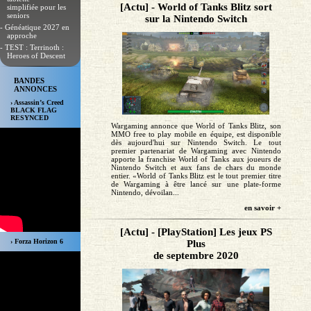
[Actu] - World of Tanks Blitz sort
simplifiée pour les
seniors
sur la Nintendo Switch
- Généatique 2027 en
approche
- TEST : Terrinoth :
Heroes of Descent
BANDES
ANNONCES
› Assassin’s Creed
BLACK FLAG
RESYNCED
Wargaming annonce que World of Tanks Blitz, son
MMO free to play mobile en équipe, est disponible
dès aujourd'hui sur Nintendo Switch. Le tout
premier partenariat de Wargaming avec Nintendo
apporte la franchise World of Tanks aux joueurs de
Nintendo Switch et aux fans de chars du monde
entier. «World of Tanks Blitz est le tout premier titre
de Wargaming à être lancé sur une plate-forme
Nintendo, dévoilan...
en savoir +
[Actu] - [PlayStation] Les jeux PS
› Forza Horizon 6
Plus
de septembre 2020