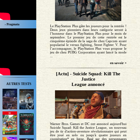
› Pragmata
Le PlayStation Plus gâte les joueurs pour la rentrée !
Deux jeux pionniers dans leurs catégorie seront à
l’honneur dans le PlayStation Plus pour le mois de
septembre. Le premier jeu de cette rentrée est le
cinquième épisode de la saga de chez Capcom ayant
popularisé le versus fighting, Street Fighter V. Pour
l’accompagner, le PlayStation Plus vous propose le
jeu de chez PUBG Corporation ayant lancé la mode
...
en savoir +
[Actu] - Suicide Squad: Kill The
Justice
AUTRES TESTS
League annoncé
Warner Bros. Games et DC ont annoncé aujourd'hui
Suicide Squad: Kill the Justice League, un nouveau
jeu de tir d'action-aventure révolutionnaire qui peut
être joué en solo ou jusqu'à quatre joueurs en
coopération* en ligne. Basé sur des personnages