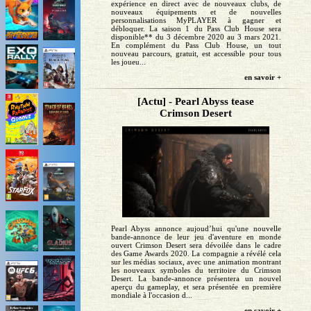
expérience en direct avec de nouveaux clubs, de
nouveaux équipements et de nouvelles
personnalisations MyPLAYER à gagner et
débloquer. La saison 1 du Pass Club House sera
disponible** du 3 décembre 2020 au 3 mars 2021.
En complément du Pass Club House, un tout
nouveau parcours, gratuit, est accessible pour tous
les joueu...
en savoir +
[Actu] - Pearl Abyss tease
Crimson Desert
Pearl Abyss annonce aujoud’hui qu'une nouvelle
bande-annonce de leur jeu d'aventure en monde
ouvert Crimson Desert sera dévoilée dans le cadre
des Game Awards 2020. La compagnie a révélé cela
sur les médias sociaux, avec une animation montrant
les nouveaux symboles du territoire du Crimson
Desert. La bande-annonce présentera un nouvel
aperçu du gameplay, et sera présentée en première
mondiale à l'occasion d...
en savoir +