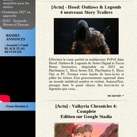
simplifiée pour les
[Actu] - Hood: Outlaws & Legends
seniors
4 nouveaux Story Trailers
- Généatique 2027 en
approche
- TEST : Terrinoth :
Heroes of Descent
BANDES
ANNONCES
› Assassin’s Creed
BLACK FLAG
RESYNCED
Effectuez le casse parfait en multijoueur PvPvE dans
Hood: Outlaws & Legends de Sumo Digital et Focus
Home Interactive, disponible en 2021 sur
PlayStation 5, Xbox Series X|S, PlayStation 4, Xbox
One et PC. Formez votre bande de hors-la-loi et
pillez les trésors d'un gouvernement oppressif dans
un monde médiéval sombre et violent. Aujourd'hui,
plongez dans le passé obscur des hors-la-loi et
légendes que vous...
en savoir +
[Actu] - Valkyria Chronicles 4:
› Forza Horizon 6
Complete
Edition sur Google Stadia