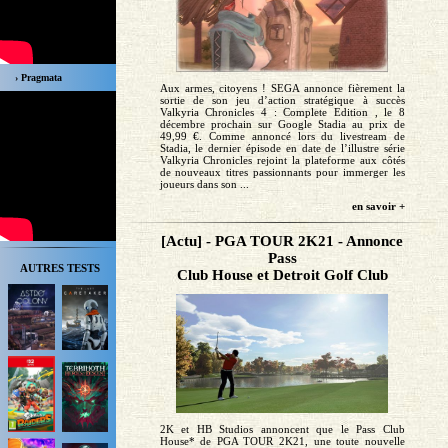
› Pragmata
Aux armes, citoyens ! SEGA annonce fièrement la
sortie de son jeu d’action stratégique à succès
Valkyria Chronicles 4 : Complete Edition , le 8
décembre prochain sur Google Stadia au prix de
49,99 €. Comme annoncé lors du livestream de
Stadia, le dernier épisode en date de l’illustre série
Valkyria Chronicles rejoint la plateforme aux côtés
de nouveaux titres passionnants pour immerger les
joueurs dans son ...
en savoir +
[Actu] - PGA TOUR 2K21 - Annonce
Pass
AUTRES TESTS
Club House et Detroit Golf Club
2K et HB Studios annoncent que le Pass Club
House* de PGA TOUR 2K21, une toute nouvelle