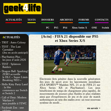
ACTUALITÉS
TESTS
DOSSIERS
ARCHIVES
FORUMS
CONTACTS
PC
PS5
PS4
Xbox Series X
ONE
Switch
[Actu] - FIFA 21 disponible sur PS5
ACTUALITÉS
et Xbox Series X/S
- TRST : Astro Colony
- TEST : The Last
Caretaker
(Jeu en accès anticipé)
- PlayStation Plus :
les jeux d’août 2026
- TEST : Splatoon
Raiders
- Dragon Ball: Sparking!
ZERO accueille
le DLC « Super Limit-
Electronic Arts pénètre dans la nouvelle génération
Breaking NEO »
des jeux de sport avec les lancements mondiaux
- Hello Kitty Party Land
d'EA SPORTS™ Madden NFL 21 et de FIFA 21 sur
: la fête
Xbox Series X|S et PlayStation5. Les jeux
commence sur Switch
bénéficient de temps de chargement plus rapides, de
et Switch 2
mouvements de joueurs plus fluides et plus réalistes
ainsi que d'expériences de jeu et de jour de match
- Call of Duty: Modern
authentiques au sein des stades avec un tout nouveau
Warfare 4
système de modé...
sera jouable à l’EWC
- Facilotab Zen : une
en savoir +
tablette