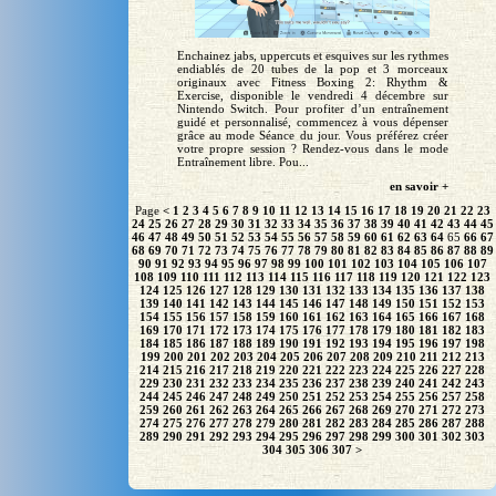
Enchainez jabs, uppercuts et esquives sur les rythmes
endiablés de 20 tubes de la pop et 3 morceaux
originaux avec Fitness Boxing 2: Rhythm &
Exercise, disponible le vendredi 4 décembre sur
Nintendo Switch. Pour profiter d’un entraînement
guidé et personnalisé, commencez à vous dépenser
grâce au mode Séance du jour. Vous préférez créer
votre propre session ? Rendez-vous dans le mode
Entraînement libre. Pou...
en savoir +
Page
<
1
2
3
4
5
6
7
8
9
10
11
12
13
14
15
16
17
18
19
20
21
22
23
24
25
26
27
28
29
30
31
32
33
34
35
36
37
38
39
40
41
42
43
44
45
46
47
48
49
50
51
52
53
54
55
56
57
58
59
60
61
62
63
64
65
66
67
68
69
70
71
72
73
74
75
76
77
78
79
80
81
82
83
84
85
86
87
88
89
90
91
92
93
94
95
96
97
98
99
100
101
102
103
104
105
106
107
108
109
110
111
112
113
114
115
116
117
118
119
120
121
122
123
124
125
126
127
128
129
130
131
132
133
134
135
136
137
138
139
140
141
142
143
144
145
146
147
148
149
150
151
152
153
154
155
156
157
158
159
160
161
162
163
164
165
166
167
168
169
170
171
172
173
174
175
176
177
178
179
180
181
182
183
184
185
186
187
188
189
190
191
192
193
194
195
196
197
198
199
200
201
202
203
204
205
206
207
208
209
210
211
212
213
214
215
216
217
218
219
220
221
222
223
224
225
226
227
228
229
230
231
232
233
234
235
236
237
238
239
240
241
242
243
244
245
246
247
248
249
250
251
252
253
254
255
256
257
258
259
260
261
262
263
264
265
266
267
268
269
270
271
272
273
274
275
276
277
278
279
280
281
282
283
284
285
286
287
288
289
290
291
292
293
294
295
296
297
298
299
300
301
302
303
304
305
306
307
>