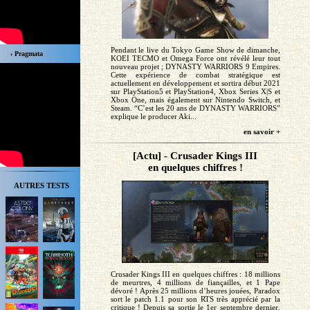
Pendant le live du Tokyo Game Show de dimanche,
› Pragmata
KOEI TECMO et Omega Force ont révélé leur tout
nouveau projet ; DYNASTY WARRIORS 9 Empires.
Cette expérience de combat stratégique est
actuellement en développement et sortira début 2021
sur PlayStation5 et PlayStation4, Xbox Series X|S et
Xbox One, mais également sur Nintendo Switch, et
Steam. “C’est les 20 ans de DYNASTY WARRIORS”
explique le producer Aki...
en savoir +
[Actu] - Crusader Kings III
en quelques chiffres !
AUTRES TESTS
Crusader Kings III en quelques chiffres : 18 millions
de meurtres, 4 millions de fiançailles, et 1 Pape
dévoré ! Après 25 millions d’heures jouées, Paradox
sort le patch 1.1 pour son RTS très apprécié par la
critique ! Depuis sa sortie le 1er septembre dernier,