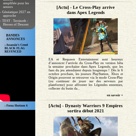
simplifiée pour les
seniors
[Actu] - Le Cross-Play arrive
- Généatique 2027 en
dans Apex Legends
approche
- TEST : Terrinoth :
Heroes of Descent
BANDES
ANNONCES
› Assassin’s Creed
BLACK FLAG
RESYNCED
EA et Respawn Entertainment sont heureux
d’annoncer l’arrivée du Cross-Play en version bêta
la semaine prochaine dans Apex Legends, que les
fans du jeu attendaient depuis longtemps ! Dès le 6
octobre prochain, les joueurs PlayStation, Xbox et
Origin pourront se retrouver via le mode Cross-Play
(ou continuer de jouer sur des serveurs par
plateforme) pour affronter les Légendes ennemies,
collecter du butin da...
en savoir +
[Actu] - Dynasty Warriors 9 Empires
› Forza Horizon 6
sortira début 2021