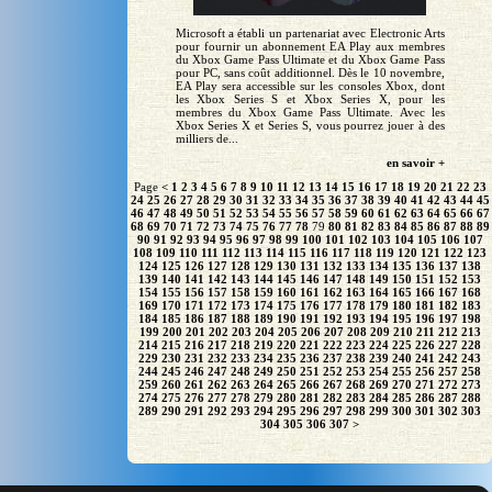
Microsoft a établi un partenariat avec Electronic Arts
pour fournir un abonnement EA Play aux membres
du Xbox Game Pass Ultimate et du Xbox Game Pass
pour PC, sans coût additionnel. Dès le 10 novembre,
EA Play sera accessible sur les consoles Xbox, dont
les Xbox Series S et Xbox Series X, pour les
membres du Xbox Game Pass Ultimate. Avec les
Xbox Series X et Series S, vous pourrez jouer à des
milliers de...
en savoir +
Page
<
1
2
3
4
5
6
7
8
9
10
11
12
13
14
15
16
17
18
19
20
21
22
23
24
25
26
27
28
29
30
31
32
33
34
35
36
37
38
39
40
41
42
43
44
45
46
47
48
49
50
51
52
53
54
55
56
57
58
59
60
61
62
63
64
65
66
67
68
69
70
71
72
73
74
75
76
77
78
79
80
81
82
83
84
85
86
87
88
89
90
91
92
93
94
95
96
97
98
99
100
101
102
103
104
105
106
107
108
109
110
111
112
113
114
115
116
117
118
119
120
121
122
123
124
125
126
127
128
129
130
131
132
133
134
135
136
137
138
139
140
141
142
143
144
145
146
147
148
149
150
151
152
153
154
155
156
157
158
159
160
161
162
163
164
165
166
167
168
169
170
171
172
173
174
175
176
177
178
179
180
181
182
183
184
185
186
187
188
189
190
191
192
193
194
195
196
197
198
199
200
201
202
203
204
205
206
207
208
209
210
211
212
213
214
215
216
217
218
219
220
221
222
223
224
225
226
227
228
229
230
231
232
233
234
235
236
237
238
239
240
241
242
243
244
245
246
247
248
249
250
251
252
253
254
255
256
257
258
259
260
261
262
263
264
265
266
267
268
269
270
271
272
273
274
275
276
277
278
279
280
281
282
283
284
285
286
287
288
289
290
291
292
293
294
295
296
297
298
299
300
301
302
303
304
305
306
307
>