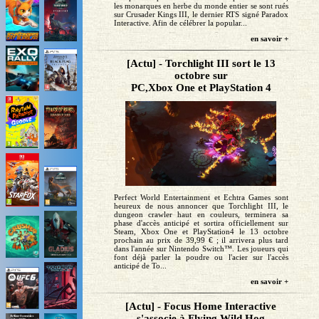
les monarques en herbe du monde entier se sont rués
sur Crusader Kings III, le dernier RTS signé Paradox
Interactive. Afin de célébrer la popular...
en savoir +
[Actu] - Torchlight III sort le 13
octobre sur
PC,Xbox One et PlayStation 4
Perfect World Entertainment et Echtra Games sont
heureux de nous annoncer que Torchlight III, le
dungeon crawler haut en couleurs, terminera sa
phase d'accès anticipé et sortira officiellement sur
Steam, Xbox One et PlayStation4 le 13 octobre
prochain au prix de 39,99 € ; il arrivera plus tard
dans l'année sur Nintendo Switch™. Les joueurs qui
font déjà parler la poudre ou l'acier sur l'accès
anticipé de To...
en savoir +
[Actu] - Focus Home Interactive
s'associe à Flying Wild Hog