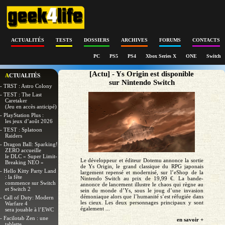
ACTUALITÉS
TESTS
DOSSIERS
ARCHIVES
FORUMS
CONTACTS
PC
PS5
PS4
Xbox Series X
ONE
Switch
[Actu] - Ys Origin est disponible
ACTUALITÉS
sur Nintendo Switch
- TRST : Astro Colony
- TEST : The Last
Caretaker
(Jeu en accès anticipé)
- PlayStation Plus :
les jeux d’août 2026
- TEST : Splatoon
Raiders
- Dragon Ball: Sparking!
ZERO accueille
le DLC « Super Limit-
Le développeur et éditeur Dotemu annonce la sortie
Breaking NEO »
de Ys Origin, le grand classique du RPG japonais
- Hello Kitty Party Land
largement repensé et modernisé, sur l’eShop de la
: la fête
Nintendo Switch au prix de 19,99 €. La bande-
commence sur Switch
annonce de lancement illustre le chaos qui règne au
et Switch 2
sein du monde d’Ys, sous le joug d’une invasion
démoniaque alors que l’humanité s’est réfugiée dans
- Call of Duty: Modern
les cieux. Les deux personnages principaux y sont
Warfare 4
également ...
sera jouable à l’EWC
- Facilotab Zen : une
en savoir +
tablette