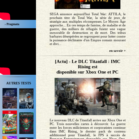
SEGA annonce aujourd'hui Total War: ATTILA, le
prochain titre de Total War, la série de jeux de
stratégie aux multiples récompenses. Le Moyen Âge
› Pragmata
approche... En ces temps de famine, de maladie et de
guerre, des milliers de réfugiés fuient une vague
inexorable de destruction et de mort. Des tribus
barbares désespérées se regroupent pour lutter contre
la puissance déclinante d'un Empire romain mourant
et divi...
en savoir +
[Actu] - Le DLC Titanfall : IMC
Rising est
disponible sur Xbox One et PC
AUTRES TESTS
Le nouveau DLC de Titanfall arrive sur Xbox One et
PC. Trois nouvelles cartes à découvrir. La guerre
entre les forces miliciennes et corporatistes continue
dans IMC Rising, le dernier pack de contenu
additionnel pour Titanfall, le FPS à succès de
Respawn Entertainment disponible sur Xbox One,