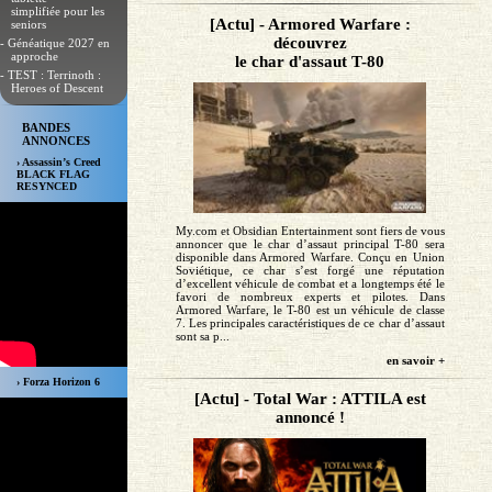
simplifiée pour les
[Actu] - Armored Warfare :
seniors
découvrez
- Généatique 2027 en
approche
le char d'assaut T-80
- TEST : Terrinoth :
Heroes of Descent
BANDES
ANNONCES
› Assassin’s Creed
BLACK FLAG
RESYNCED
My.com et Obsidian Entertainment sont fiers de vous
annoncer que le char d’assaut principal T-80 sera
disponible dans Armored Warfare. Conçu en Union
Soviétique, ce char s’est forgé une réputation
d’excellent véhicule de combat et a longtemps été le
favori de nombreux experts et pilotes. Dans
Armored Warfare, le T-80 est un véhicule de classe
7. Les principales caractéristiques de ce char d’assaut
sont sa p...
en savoir +
› Forza Horizon 6
[Actu] - Total War : ATTILA est
annoncé !