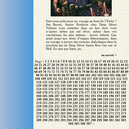
Etes-vous prêts pour un voyage au bout de l’Enfer ?
Jim Boone, Senior Producer chez Deep Silver
Volition vous emmène dans un lieu dont vous
n’auriez même pas osé rêver, même dans vos
cauchemars les plus intimes : suivez Johnny Gat,
armé jusqu’aux dents d’engins démoniaques, dans
un voyage à travers des contrées diaboliques dans le
prochain jeu de Deep Silver Saints Row Gat out of
Hell. En tant que Saint, pe...
en savoir +
Page
<
1
2
3
4
5
6
7
8
9
10
11
12
13
14
15
16
17
18
19
20
21
22
23
24
25
26
27
28
29
30
31
32
33
34
35
36
37
38
39
40
41
42
43
44
45
46
47
48
49
50
51
52
53
54
55
56
57
58
59
60
61
62
63
64
65
66
67
68
69
70
71
72
73
74
75
76
77
78
79
80
81
82
83
84
85
86
87
88
89
90
91
92
93
94
95
96
97
98
99
100
101
102
103
104
105
106
107
108
109
110
111
112
113
114
115
116
117
118
119
120
121
122
123
124
125
126
127
128
129
130
131
132
133
134
135
136
137
138
139
140
141
142
143
144
145
146
147
148
149
150
151
152
153
154
155
156
157
158
159
160
161
162
163
164
165
166
167
168
169
170
171
172
173
174
175
176
177
178
179
180
181
182
183
184
185
186
187
188
189
190
191
192
193
194
195
196
197
198
199
200
201
202
203
204
205
206
207
208
209
210
211
212
213
214
215
216
217
218
219
220
221
222
223
224
225
226
227
228
229
230
231
232
233
234
235
236
237
238
239
240
241
242
243
244
245
246
247
248
249
250
251
252
253
254
255
256
257
258
259
260
261
262
263
264
265
266
267
268
269
270
271
272
273
274
275
276
277
278
279
280
281
282
283
284
285
286
287
288
289
290
291
292
293
294
295
296
297
298
299
300
301
302
303
304
305
306
307
>