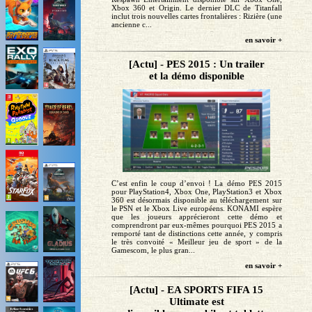
Xbox 360 et Origin. Le dernier DLC de Titanfall
inclut trois nouvelles cartes frontalières : Rizière (une
ancienne c...
en savoir +
[Actu] - PES 2015 : Un trailer
et la démo disponible
C’est enfin le coup d’envoi ! La démo PES 2015
pour PlayStation4, Xbox One, PlayStation3 et Xbox
360 est désormais disponible au téléchargement sur
le PSN et le Xbox Live européens. KONAMI espère
que les joueurs apprécieront cette démo et
comprendront par eux-mêmes pourquoi PES 2015 a
remporté tant de distinctions cette année, y compris
le très convoité « Meilleur jeu de sport » de la
Gamescom, le plus gran...
en savoir +
[Actu] - EA SPORTS FIFA 15
Ultimate est