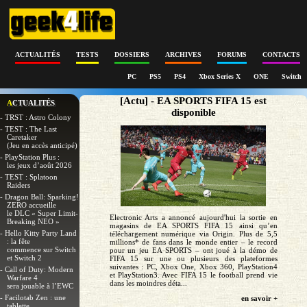
ACTUALITÉS
TESTS
DOSSIERS
ARCHIVES
FORUMS
CONTACTS
PC
PS5
PS4
Xbox Series X
ONE
Switch
[Actu] - EA SPORTS FIFA 15 est
ACTUALITÉS
disponible
- TRST : Astro Colony
- TEST : The Last
Caretaker
(Jeu en accès anticipé)
- PlayStation Plus :
les jeux d’août 2026
- TEST : Splatoon
Raiders
- Dragon Ball: Sparking!
ZERO accueille
le DLC « Super Limit-
Electronic Arts a annoncé aujourd'hui la sortie en
Breaking NEO »
magasins de EA SPORTS FIFA 15 ainsi qu’en
- Hello Kitty Party Land
téléchargement numérique via Origin. Plus de 5,5
: la fête
millions* de fans dans le monde entier – le record
commence sur Switch
pour un jeu EA SPORTS – ont joué à la démo de
et Switch 2
FIFA 15 sur une ou plusieurs des plateformes
suivantes : PC, Xbox One, Xbox 360, PlayStation4
- Call of Duty: Modern
et PlayStation3. Avec FIFA 15 le football prend vie
Warfare 4
dans les moindres déta...
sera jouable à l’EWC
- Facilotab Zen : une
en savoir +
tablette