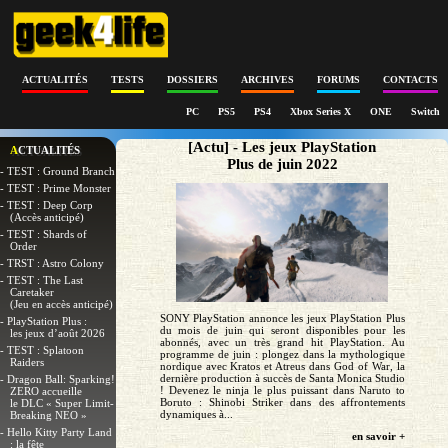
ACTUALITÉS
TESTS
DOSSIERS
ARCHIVES
FORUMS
CONTACTS
PC
PS5
PS4
Xbox Series X
ONE
Switch
[Actu] - Les jeux PlayStation
ACTUALITÉS
Plus de juin 2022
- TEST : Ground Branch
- TEST : Prime Monster
- TEST : Deep Corp
(Accès anticipé)
- TEST : Shards of
Order
- TRST : Astro Colony
- TEST : The Last
Caretaker
(Jeu en accès anticipé)
SONY PlayStation annonce les jeux PlayStation Plus
- PlayStation Plus :
du mois de juin qui seront disponibles pour les
les jeux d’août 2026
abonnés, avec un très grand hit PlayStation. Au
- TEST : Splatoon
programme de juin : plongez dans la mythologique
Raiders
nordique avec Kratos et Atreus dans God of War, la
dernière production à succès de Santa Monica Studio
- Dragon Ball: Sparking!
! Devenez le ninja le plus puissant dans Naruto to
ZERO accueille
Boruto : Shinobi Striker dans des affrontements
le DLC « Super Limit-
dynamiques à...
Breaking NEO »
- Hello Kitty Party Land
en savoir +
: la fête