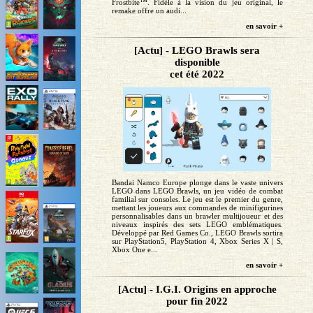
Frostbite™. Fidèle à la vision du jeu original, le
remake offre un audi...
en savoir +
[Actu] - LEGO Brawls sera
disponible
cet été 2022
Bandai Namco Europe plonge dans le vaste univers
LEGO dans LEGO Brawls, un jeu vidéo de combat
familial sur consoles. Le jeu est le premier du genre,
mettant les joueurs aux commandes de minifigurines
personnalisables dans un brawler multijoueur et des
niveaux inspirés des sets LEGO emblématiques.
Développé par Red Games Co., LEGO Brawls sortira
sur PlayStation5, PlayStation 4, Xbox Series X | S,
Xbox One e...
en savoir +
[Actu] - I.G.I. Origins en approche
pour fin 2022