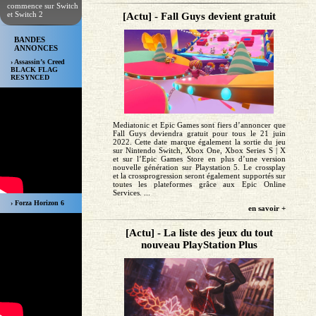
commence sur Switch
et Switch 2
[Actu] - Fall Guys devient gratuit
BANDES
ANNONCES
› Assassin’s Creed
BLACK FLAG
RESYNCED
Mediatonic et Epic Games sont fiers d’annoncer que
Fall Guys deviendra gratuit pour tous le 21 juin
2022. Cette date marque également la sortie du jeu
sur Nintendo Switch, Xbox One, Xbox Series S | X
et sur l’Epic Games Store en plus d’une version
nouvelle génération sur Playstation 5. Le crossplay
et la crossprogression seront également supportés sur
toutes les plateformes grâce aux Epic Online
Services. ...
› Forza Horizon 6
en savoir +
[Actu] - La liste des jeux du tout
nouveau PlayStation Plus