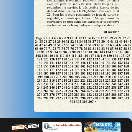
Les abonnés PlayStation Plus vont avoir du choix
avec les jeux du mois de mai. Dans les jeux qui
rejoindront le service, la très célèbre licence de jeu
de foot débarque dans le PlayStation Plus avec FIFA
22. Pour les joueurs passionnés de jeux de survie et
roguelite, nul doute que Tribes of Midgard saura les
convaincre en proposant une expérience coopérative
sur les thèmes de la mythologie nordique et des v...
en savoir +
Page
<
1
2
3
4
5
6
7
8
9
10
11
12
13
14
15
16
17
18
19
20
21
22
23
24
25
26
27
28
29
30
31
32
33
34
35
36
37
38
39
40
41
42
43
44
45
46
47
48
49
50
51
52
53
54
55
56
57
58
59
60
61
62
63
64
65
66
67
68
69
70
71
72
73
74
75
76
77
78
79
80
81
82
83
84
85
86
87
88
89
90
91
92
93
94
95
96
97
98
99
100
101
102
103
104
105
106
107
108
109
110
111
112
113
114
115
116
117
118
119
120
121
122
123
124
125
126
127
128
129
130
131
132
133
134
135
136
137
138
139
140
141
142
143
144
145
146
147
148
149
150
151
152
153
154
155
156
157
158
159
160
161
162
163
164
165
166
167
168
169
170
171
172
173
174
175
176
177
178
179
180
181
182
183
184
185
186
187
188
189
190
191
192
193
194
195
196
197
198
199
200
201
202
203
204
205
206
207
208
209
210
211
212
213
214
215
216
217
218
219
220
221
222
223
224
225
226
227
228
229
230
231
232
233
234
235
236
237
238
239
240
241
242
243
244
245
246
247
248
249
250
251
252
253
254
255
256
257
258
259
260
261
262
263
264
265
266
267
268
269
270
271
272
273
274
275
276
277
278
279
280
281
282
283
284
285
286
287
288
289
290
291
292
293
294
295
296
297
298
299
300
301
302
303
304
305
306
307
>