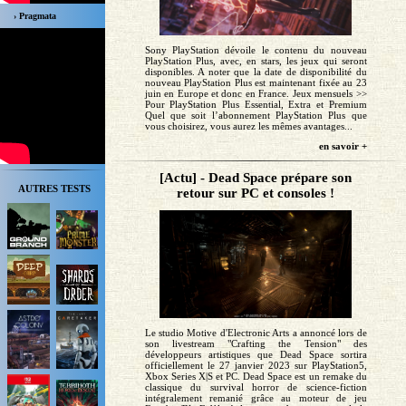
› Pragmata
Sony PlayStation dévoile le contenu du nouveau
PlayStation Plus, avec, en stars, les jeux qui seront
disponibles. A noter que la date de disponibilité du
nouveau PlayStation Plus est maintenant fixée au 23
juin en Europe et donc en France. Jeux mensuels >>
Pour PlayStation Plus Essential, Extra et Premium
Quel que soit l’abonnement PlayStation Plus que
vous choisirez, vous aurez les mêmes avantages...
en savoir +
[Actu] - Dead Space prépare son
AUTRES TESTS
retour sur PC et consoles !
Le studio Motive d'Electronic Arts a annoncé lors de
son livestream "Crafting the Tension" des
développeurs artistiques que Dead Space sortira
officiellement le 27 janvier 2023 sur PlayStation5,
Xbox Series X|S et PC. Dead Space est un remake du
classique du survival horror de science-fiction
intégralement remanié grâce au moteur de jeu