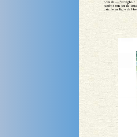
nom de — Stronghold Ki
ramène son jeu de cons
bataille en ligne de Fir