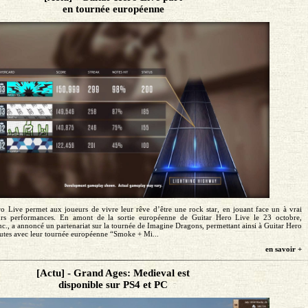
en tournée européenne
 Live permet aux joueurs de vivre leur rêve d’être une rock star, en jouant face un à vrai
eurs performances. En amont de la sortie européenne de Guitar Hero Live le 23 octobre,
nc., a annoncé un partenariat sur la tournée de Imagine Dragons, permettant ainsi à Guitar Hero
routes avec leur tournée européenne “Smoke + Mi...
en savoir +
[Actu] - Grand Ages: Medieval est
disponible sur PS4 et PC