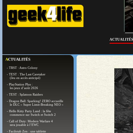
ACTUALITÉ
ACTUALITÉS
- TRST : Astro Colony
- TEST : The Last Caretaker
(Jeu en accès anticipé)
- PlayStation Plus :
les jeux d’août 2026
- TEST : Splatoon Raiders
- Dragon Ball: Sparking! ZERO accueille
le DLC « Super Limit-Breaking NEO »
- Hello Kitty Party Land : la fête
commence sur Switch et Switch 2
- Call of Duty: Modern Warfare 4
sera jouable à l’EWC
- Facilotab Zen : une tablette