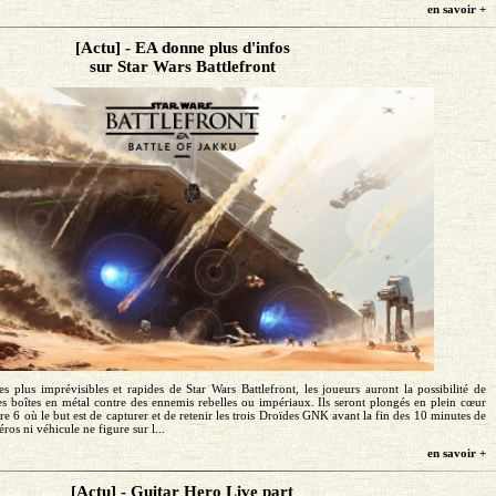
en savoir +
[Actu] - EA donne plus d'infos
sur Star Wars Battlefront
 plus imprévisibles et rapides de Star Wars Battlefront, les joueurs auront la possibilité de
es boîtes en métal contre des ennemis rebelles ou impériaux. Ils seront plongés en plein cœur
re 6 où le but est de capturer et de retenir les trois Droïdes GNK avant la fin des 10 minutes de
os ni véhicule ne figure sur l...
en savoir +
[Actu] - Guitar Hero Live part