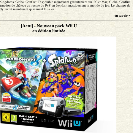
ngdoms: Global Conflict. Disponible maintenant gratuitement sur PC et Mac, Global Conflict
truction de château au racine du PvP en étendant massivement le monde du jeu. Le champs de
efly inclut maintenant quasiment tous les ...
en savoir +
[Actu] - Nouveau pack Wii U
en édition limitée