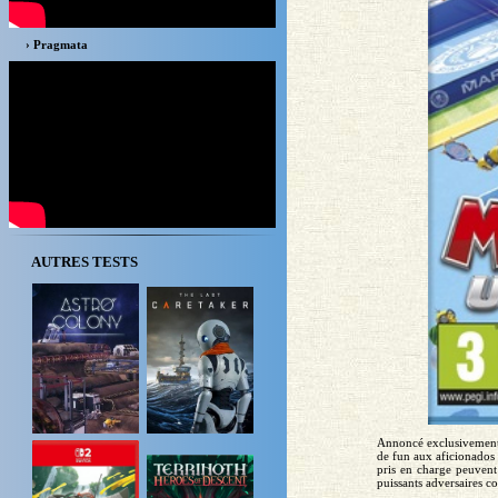
› Pragmata
AUTRES TESTS
Annoncé exclusivement
de fun aux aficionados 
pris en charge peuvent
puissants adversaires co