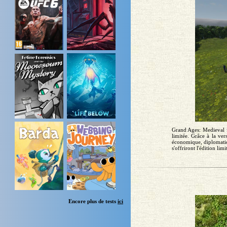
Grand Ages: Medieval f
limitée. Grâce à la ver
économique, diplomatie 
s'offriront l'édition li
Encore plus de tests
ici