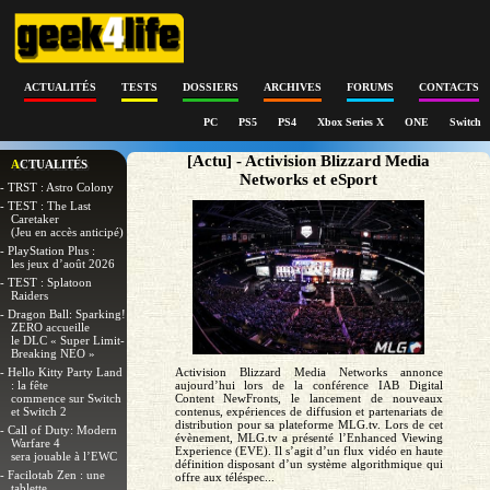
ACTUALITÉS
TESTS
DOSSIERS
ARCHIVES
FORUMS
CONTACTS
PC
PS5
PS4
Xbox Series X
ONE
Switch
[Actu] - Activision Blizzard Media
ACTUALITÉS
Networks et eSport
- TRST : Astro Colony
- TEST : The Last
Caretaker
(Jeu en accès anticipé)
- PlayStation Plus :
les jeux d’août 2026
- TEST : Splatoon
Raiders
- Dragon Ball: Sparking!
ZERO accueille
le DLC « Super Limit-
Breaking NEO »
- Hello Kitty Party Land
Activision Blizzard Media Networks annonce
: la fête
aujourd’hui lors de la conférence IAB Digital
commence sur Switch
Content NewFronts, le lancement de nouveaux
et Switch 2
contenus, expériences de diffusion et partenariats de
distribution pour sa plateforme MLG.tv. Lors de cet
- Call of Duty: Modern
évènement, MLG.tv a présenté l’Enhanced Viewing
Warfare 4
Experience (EVE). Il s’agit d’un flux vidéo en haute
sera jouable à l’EWC
définition disposant d’un système algorithmique qui
- Facilotab Zen : une
offre aux téléspec...
tablette