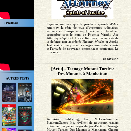
› Pragmata
Capcom annonce que le prochain épisode d’Ace
Attorney, la série de jeux d’aventures judiciaires,
arrivera en Europe et en Amérique du Nord en
septembre sous le nom de Phoenix Wright: Ace
Attorney – Spirit of Justice. Retrouvez les avocats de
la défense tant appréciés Phoenix Wright et Apollo
Justice ainsi que plusieurs visages connus de la série
et l’arrivée de nouveaux personnages captivants. Le
titre sera...
en savoir +
[Actu] - Teenage Mutant Turtles:
Des Mutants à Manhattan
AUTRES TESTS
Activision Publishing, Inc., Nickelodeon et
PlatinumGames Inc. révèlent de nouveaux trailers
présentant les personnages du jeu d’action: Teenage
Mutant Turtles: Des Mutants à Manhattan. Chaque