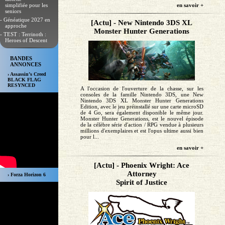
simplifiée pour les
en savoir +
seniors
- Généatique 2027 en
[Actu] - New Nintendo 3DS XL
approche
Monster Hunter Generations
- TEST : Terrinoth :
Heroes of Descent
BANDES
ANNONCES
› Assassin’s Creed
BLACK FLAG
RESYNCED
A l'occasion de l'ouverture de la chasse, sur les
consoles de la famille Nintendo 3DS, une New
Nintendo 3DS XL Monster Hunter Generations
Edition, avec le jeu préinstallé sur une carte microSD
de 4 Go, sera également disponible le même jour.
Monster Hunter Generations, est le nouvel épisode
de la célèbre série d'action / RPG vendue à plusieurs
millions d'exemplaires et est l'opus ultime aussi bien
pour l...
en savoir +
[Actu] - Phoenix Wright: Ace
Attorney
› Forza Horizon 6
Spirit of Justice