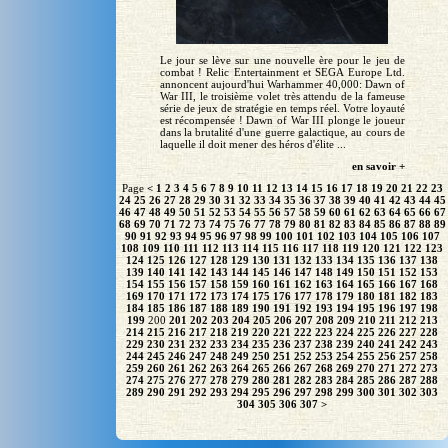
Le jour se lève sur une nouvelle ère pour le jeu de
combat ! Relic Entertainment et SEGA Europe Ltd.
annoncent aujourd'hui Warhammer 40,000: Dawn of
War III, le troisième volet très attendu de la fameuse
série de jeux de stratégie en temps réel. Votre loyauté
est récompensée ! Dawn of War III plonge le joueur
dans la brutalité d'une guerre galactique, au cours de
laquelle il doit mener des héros d'élite ...
en savoir +
Page
<
1
2
3
4
5
6
7
8
9
10
11
12
13
14
15
16
17
18
19
20
21
22
23
24
25
26
27
28
29
30
31
32
33
34
35
36
37
38
39
40
41
42
43
44
45
46
47
48
49
50
51
52
53
54
55
56
57
58
59
60
61
62
63
64
65
66
67
68
69
70
71
72
73
74
75
76
77
78
79
80
81
82
83
84
85
86
87
88
89
90
91
92
93
94
95
96
97
98
99
100
101
102
103
104
105
106
107
108
109
110
111
112
113
114
115
116
117
118
119
120
121
122
123
124
125
126
127
128
129
130
131
132
133
134
135
136
137
138
139
140
141
142
143
144
145
146
147
148
149
150
151
152
153
154
155
156
157
158
159
160
161
162
163
164
165
166
167
168
169
170
171
172
173
174
175
176
177
178
179
180
181
182
183
184
185
186
187
188
189
190
191
192
193
194
195
196
197
198
199
200
201
202
203
204
205
206
207
208
209
210
211
212
213
214
215
216
217
218
219
220
221
222
223
224
225
226
227
228
229
230
231
232
233
234
235
236
237
238
239
240
241
242
243
244
245
246
247
248
249
250
251
252
253
254
255
256
257
258
259
260
261
262
263
264
265
266
267
268
269
270
271
272
273
274
275
276
277
278
279
280
281
282
283
284
285
286
287
288
289
290
291
292
293
294
295
296
297
298
299
300
301
302
303
304
305
306
307
>