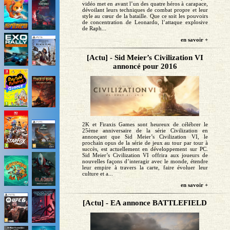
vidéo met en avant l’un des quatre héros à carapace,
dévoilant leurs techniques de combat propre et leur
style au cœur de la bataille. Que ce soit les pouvoirs
de concentration de Leonardo, l’attaque explosive
de Raph...
en savoir +
[Actu] - Sid Meier’s Civilization VI
annoncé pour 2016
2K et Firaxis Games sont heureux de célébrer le
25ème anniversaire de la série Civilization en
annonçant que Sid Meier’s Civilization VI, le
prochain opus de la série de jeux au tour par tour à
succès, est actuellement en développement sur PC.
Sid Meier’s Civilization VI offrira aux joueurs de
nouvelles façons d’interagir avec le monde, étendre
leur empire à travers la carte, faire évoluer leur
culture et a...
en savoir +
[Actu] - EA annonce BATTLEFIELD