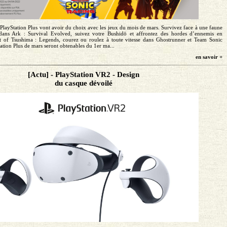
PlayStation Plus vont avoir du choix avec les jeux du mois de mars. Survivez face à une faune
 dans Ark : Survival Evolved, suivez votre Bushidō et affrontez des hordes d’ennemis en
t of Tsushima : Legends, courez ou roulez à toute vitesse dans Ghostrunner et Team Sonic
ation Plus de mars seront obtenables du 1er ma...
en savoir +
[Actu] - PlayStation VR2 - Design
du casque dévoilé