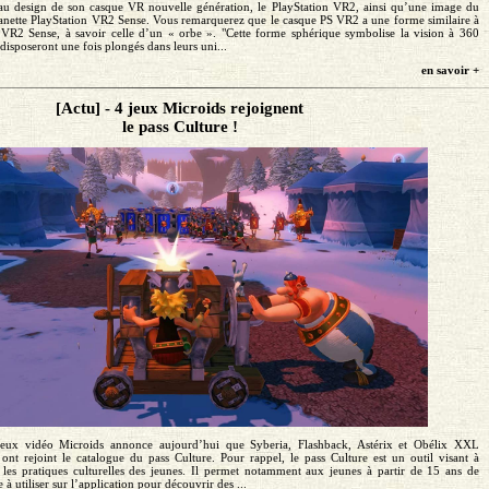
au design de son casque VR nouvelle génération, le PlayStation VR2, ainsi qu’une image du
manette PlayStation VR2 Sense. Vous remarquerez que le casque PS VR2 a une forme similaire à
 VR2 Sense, à savoir celle d’un « orbe ». "Cette forme sphérique symbolise la vision à 360
disposeront une fois plongés dans leurs uni...
en savoir +
[Actu] - 4 jeux Microids rejoignent
le pass Culture !
 jeux vidéo Microids annonce aujourd’hui que Syberia, Flashback, Astérix et Obélix XXL
ont rejoint le catalogue du pass Culture. Pour rappel, le pass Culture est un outil visant à
er les pratiques culturelles des jeunes. Il permet notamment aux jeunes à partir de 15 ans de
 utiliser sur l’application pour découvrir des ...