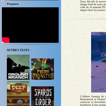
Sony dévoile le nouve
› Pragmata
design final de notre 
celle de la manette PS
degrés dont les joueurs 
AUTRES TESTS
L’éditeur français de
Romastered et Chariot 
renforcer et diversifi
bénéficier d’une somme à