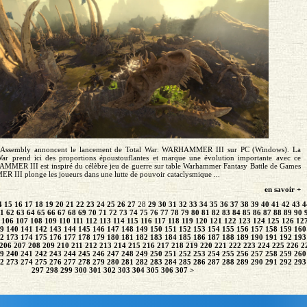
 Assembly annoncent le lancement de Total War: WARHAMMER III sur PC (Windows). La
 War prend ici des proportions époustouflantes et marque une évolution importante avec ce
MMER III est inspiré du célèbre jeu de guerre sur table Warhammer Fantasy Battle de Games
II plonge les joueurs dans une lutte de pouvoir cataclysmique ...
en savoir +
4
15
16
17
18
19
20
21
22
23
24
25
26
27
28
29
30
31
32
33
34
35
36
37
38
39
40
41
42
43
4
1
62
63
64
65
66
67
68
69
70
71
72
73
74
75
76
77
78
79
80
81
82
83
84
85
86
87
88
89
90
106
107
108
109
110
111
112
113
114
115
116
117
118
119
120
121
122
123
124
125
126
12
9
140
141
142
143
144
145
146
147
148
149
150
151
152
153
154
155
156
157
158
159
160
2
173
174
175
176
177
178
179
180
181
182
183
184
185
186
187
188
189
190
191
192
193
206
207
208
209
210
211
212
213
214
215
216
217
218
219
220
221
222
223
224
225
226
2
9
240
241
242
243
244
245
246
247
248
249
250
251
252
253
254
255
256
257
258
259
260
2
273
274
275
276
277
278
279
280
281
282
283
284
285
286
287
288
289
290
291
292
293
297
298
299
300
301
302
303
304
305
306
307
>