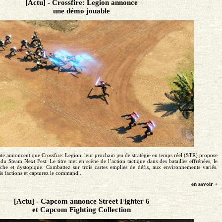
[Actu] - Crossfire: Legion annonce
une démo jouable
te annoncent que Crossfire: Legion, leur prochain jeu de stratégie en temps réel (STR) propose
u Steam Next Fest. Le titre met en scène de l’action tactique dans des batailles effrénées, le
che et dystopique. Combattez sur trois cartes emplies de défis, aux environnements variés.
is factions et capturez le command...
en savoir +
[Actu] - Capcom annonce Street Fighter 6
et Capcom Fighting Collection