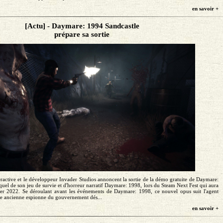
en savoir +
[Actu] - Daymare: 1994 Sandcastle
prépare sa sortie
ractive et le développeur Invader Studios annoncent la sortie de la démo gratuite de Daymare:
quel de son jeu de survie et d'horreur narratif Daymare: 1998, lors du Steam Next Fest qui aura
ier 2022. Se déroulant avant les événements de Daymare: 1998, ce nouvel opus suit l'agent
une ancienne espionne du gouvernement dés...
en savoir +