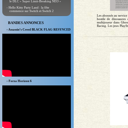
le DLC « Super Limit-Breaking NEO »
- Hello Kitty Party Land : la fête
commence sur Switch et Switch 2
Les abonnés au service 
hostile de dinosaures
BANDES ANNONCES
multijoueur dans Ghos
Racing. Les jeux PlaySt
› Assassin’s Creed BLACK FLAG RESYNCED
› Forza Horizon 6