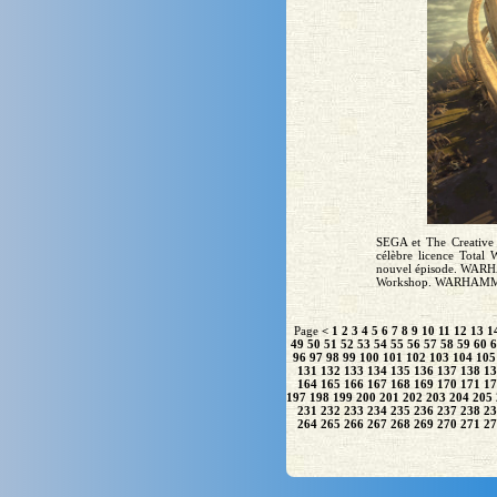
SEGA et The Creative
célèbre licence Total
nouvel épisode. WARHA
Workshop. WARHAMMER I
Page
<
1
2
3
4
5
6
7
8
9
10
11
12
13
1
49
50
51
52
53
54
55
56
57
58
59
60
6
96
97
98
99
100
101
102
103
104
105
131
132
133
134
135
136
137
138
13
164
165
166
167
168
169
170
171
17
197
198
199
200
201
202
203
204
205
231
232
233
234
235
236
237
238
23
264
265
266
267
268
269
270
271
27