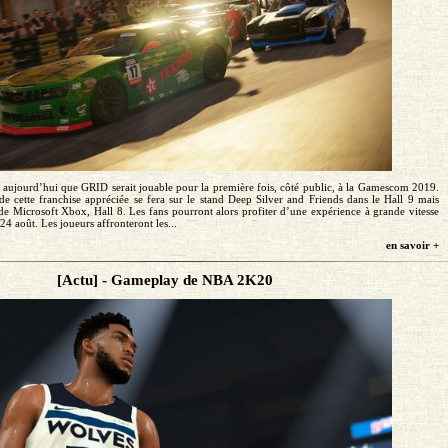
aujourd’hui que GRID serait jouable pour la première fois, côté public, à la Gamescom 2019.
de cette franchise appréciée se fera sur le stand Deep Silver and Friends dans le Hall 9 mais
de Microsoft Xbox, Hall 8. Les fans pourront alors profiter d’une expérience à grande vitesse
4 août. Les joueurs affronteront les...
en savoir +
[Actu] - Gameplay de NBA 2K20