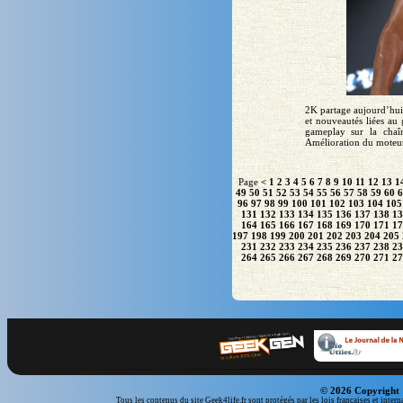
2K partage aujourd’hui
et nouveautés liées au
gameplay sur la cha
Amélioration du moteur
Page
<
1
2
3
4
5
6
7
8
9
10
11
12
13
1
49
50
51
52
53
54
55
56
57
58
59
60
6
96
97
98
99
100
101
102
103
104
105
131
132
133
134
135
136
137
138
13
164
165
166
167
168
169
170
171
17
197
198
199
200
201
202
203
204
205
231
232
233
234
235
236
237
238
23
264
265
266
267
268
269
270
271
27
© 2026 Copyright 
Tous les contenus du site Geek4life.fr sont protégés par les lois françaises et intern