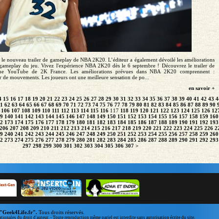
 le nouveau trailer de gameplay de NBA 2K20. L’éditeur a également dévoilé les améliorations
 gameplay du jeu. Vivez l'expérience NBA 2K20 dès le 6 septembre ! Découvrez le trailer de
îne YouTube de 2K France. Les améliorations prévues dans NBA 2K20 comprennent :
 de mouvements. Les joueurs ont une meilleure sensation de po...
en savoir +
4
15
16
17
18
19
20
21
22
23
24
25
26
27
28
29
30
31
32
33
34
35
36
37
38
39
40
41
42
43
4
1
62
63
64
65
66
67
68
69
70
71
72
73
74
75
76
77
78
79
80
81
82
83
84
85
86
87
88
89
90
106
107
108
109
110
111
112
113
114
115
116
117
118
119
120
121
122
123
124
125
126
12
9
140
141
142
143
144
145
146
147
148
149
150
151
152
153
154
155
156
157
158
159
160
2
173
174
175
176
177
178
179
180
181
182
183
184
185
186
187
188
189
190
191
192
193
206
207
208
209
210
211
212
213
214
215
216
217
218
219
220
221
222
223
224
225
226
2
9
240
241
242
243
244
245
246
247
248
249
250
251
252
253
254
255
256
257
258
259
260
2
273
274
275
276
277
278
279
280
281
282
283
284
285
286
287
288
289
290
291
292
293
297
298
299
300
301
302
303
304
305
306
307
>
"Geek4Life.fr".
Tous droits réservés.
ationales du droit d'auteur. - Toute reproduction même pariel est interdite sans autorisation écrite du site.