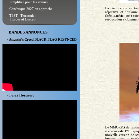
simplifiée pour les seniors
La rééducation est tou
- Généatique 2027 en approche
répétitive et doulour
- TEST : Terrinoth :
(hémiparésie, etc.) soi
Heroes of Descent
rééducation ? Comment 
BANDES ANNONCES
› Assassin’s Creed BLACK FLAG RESYNCED
› Forza Horizon 6
Le MMORPG de fantasy 
arène navale PVP épiq
nouvelle version de so
joueurs pourront accéder