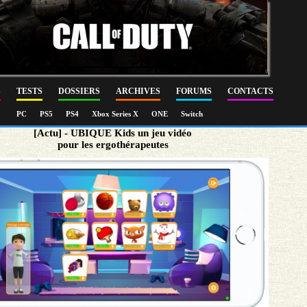
S
TESTS
DOSSIERS
ARCHIVES
FORUMS
CONTACTS
PC
PS5
PS4
Xbox Series X
ONE
Switch
[Actu] - UBIQUE Kids un jeu vidéo
pour les ergothérapeutes