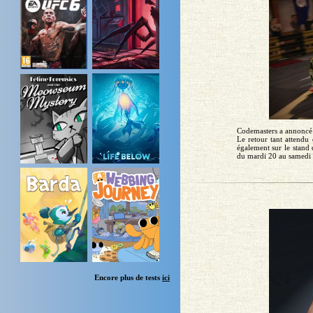
Codemasters a annoncé 
Le retour tant attendu 
également sur le stand 
du mardi 20 au samedi 2
Encore plus de tests
ici