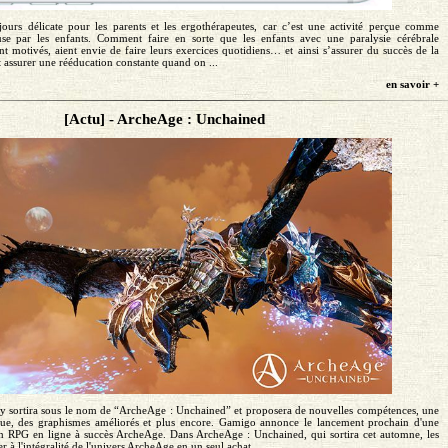
jours délicate pour les parents et les ergothérapeutes, car c’est une activité perçue comme
euse par les enfants. Comment faire en sorte que les enfants avec une paralysie cérébrale
ent motivés, aient envie de faire leurs exercices quotidiens… et ainsi s’assurer du succès de la
assurer une rééducation constante quand on ...
en savoir +
[Actu] - ArcheAge : Unchained
sortira sous le nom de “ArcheAge : Unchained” et proposera de nouvelles compétences, une
ue, des graphismes améliorés et plus encore. Gamigo annonce le lancement prochain d'une
n RPG en ligne à succès ArcheAge. Dans ArcheAge : Unchained, qui sortira cet automne, les
 à l'intégralité de l'univers ArcheAge en un seul achat...