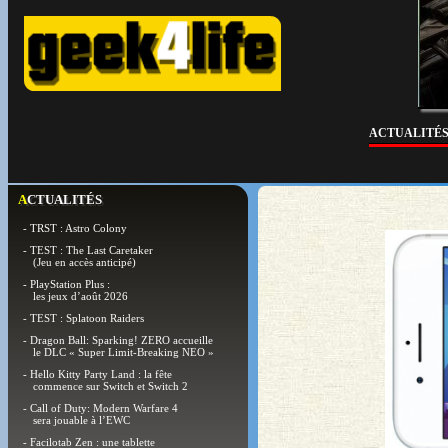
ACTUALITÉ
ACTUALITÉS
- TRST : Astro Colony
- TEST : The Last Caretaker
(Jeu en accès anticipé)
- PlayStation Plus :
les jeux d’août 2026
- TEST : Splatoon Raiders
- Dragon Ball: Sparking! ZERO accueille
le DLC « Super Limit-Breaking NEO »
- Hello Kitty Party Land : la fête
commence sur Switch et Switch 2
- Call of Duty: Modern Warfare 4
sera jouable à l’EWC
- Facilotab Zen : une tablette