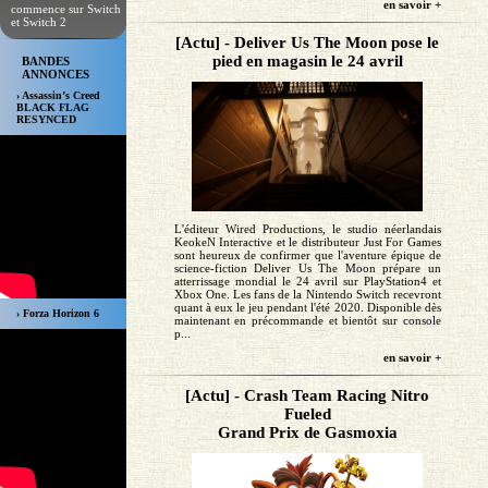
en savoir +
commence sur Switch
et Switch 2
[Actu] - Deliver Us The Moon pose le
pied en magasin le 24 avril
BANDES
ANNONCES
› Assassin’s Creed
BLACK FLAG
RESYNCED
L'éditeur Wired Productions, le studio néerlandais
KeokeN Interactive et le distributeur Just For Games
sont heureux de confirmer que l'aventure épique de
science-fiction Deliver Us The Moon prépare un
atterrissage mondial le 24 avril sur PlayStation4 et
Xbox One. Les fans de la Nintendo Switch recevront
quant à eux le jeu pendant l'été 2020. Disponible dès
› Forza Horizon 6
maintenant en précommande et bientôt sur console
p...
en savoir +
[Actu] - Crash Team Racing Nitro
Fueled
Grand Prix de Gasmoxia