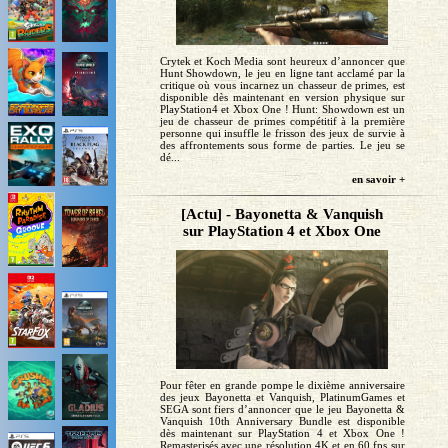
Crytek et Koch Media sont heureux d’annoncer que
Hunt Showdown, le jeu en ligne tant acclamé par la
critique où vous incarnez un chasseur de primes, est
disponible dès maintenant en version physique sur
PlayStation4 et Xbox One ! Hunt: Showdown est un
jeu de chasseur de primes compétitif à la première
personne qui insuffle le frisson des jeux de survie à
des affrontements sous forme de parties. Le jeu se
dé...
en savoir +
[Actu] - Bayonetta & Vanquish
sur PlayStation 4 et Xbox One
Pour fêter en grande pompe le dixième anniversaire
des jeux Bayonetta et Vanquish, PlatinumGames et
SEGA sont fiers d’annoncer que le jeu Bayonetta &
Vanquish 10th Anniversary Bundle est disponible
dès maintenant sur PlayStation 4 et Xbox One !
Remasterisés avec une résolution 4K et en 60 fps sur