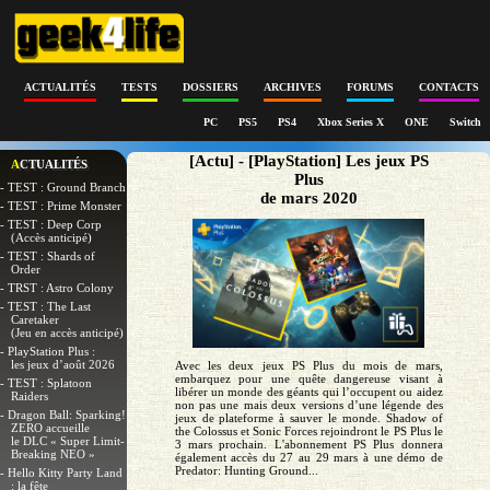
ACTUALITÉS
TESTS
DOSSIERS
ARCHIVES
FORUMS
CONTACTS
PC
PS5
PS4
Xbox Series X
ONE
Switch
[Actu] - [PlayStation] Les jeux PS
ACTUALITÉS
Plus
- TEST : Ground Branch
de mars 2020
- TEST : Prime Monster
- TEST : Deep Corp
(Accès anticipé)
- TEST : Shards of
Order
- TRST : Astro Colony
- TEST : The Last
Caretaker
(Jeu en accès anticipé)
- PlayStation Plus :
les jeux d’août 2026
Avec les deux jeux PS Plus du mois de mars,
embarquez pour une quête dangereuse visant à
- TEST : Splatoon
libérer un monde des géants qui l’occupent ou aidez
Raiders
non pas une mais deux versions d’une légende des
- Dragon Ball: Sparking!
jeux de plateforme à sauver le monde. Shadow of
ZERO accueille
the Colossus et Sonic Forces rejoindront le PS Plus le
le DLC « Super Limit-
3 mars prochain. L'abonnement PS Plus donnera
Breaking NEO »
également accès du 27 au 29 mars à une démo de
Predator: Hunting Ground...
- Hello Kitty Party Land
: la fête