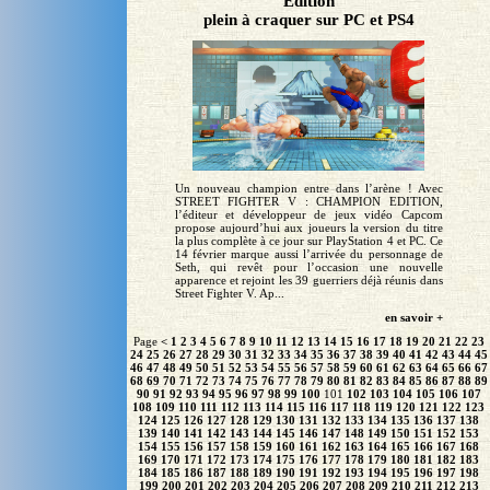
Edition
plein à craquer sur PC et PS4
Un nouveau champion entre dans l’arène ! Avec
STREET FIGHTER V : CHAMPION EDITION,
l’éditeur et développeur de jeux vidéo Capcom
propose aujourd’hui aux joueurs la version du titre
la plus complète à ce jour sur PlayStation 4 et PC. Ce
14 février marque aussi l’arrivée du personnage de
Seth, qui revêt pour l’occasion une nouvelle
apparence et rejoint les 39 guerriers déjà réunis dans
Street Fighter V. Ap...
en savoir +
Page
<
1
2
3
4
5
6
7
8
9
10
11
12
13
14
15
16
17
18
19
20
21
22
23
24
25
26
27
28
29
30
31
32
33
34
35
36
37
38
39
40
41
42
43
44
45
46
47
48
49
50
51
52
53
54
55
56
57
58
59
60
61
62
63
64
65
66
67
68
69
70
71
72
73
74
75
76
77
78
79
80
81
82
83
84
85
86
87
88
89
90
91
92
93
94
95
96
97
98
99
100
101
102
103
104
105
106
107
108
109
110
111
112
113
114
115
116
117
118
119
120
121
122
123
124
125
126
127
128
129
130
131
132
133
134
135
136
137
138
139
140
141
142
143
144
145
146
147
148
149
150
151
152
153
154
155
156
157
158
159
160
161
162
163
164
165
166
167
168
169
170
171
172
173
174
175
176
177
178
179
180
181
182
183
184
185
186
187
188
189
190
191
192
193
194
195
196
197
198
199
200
201
202
203
204
205
206
207
208
209
210
211
212
213