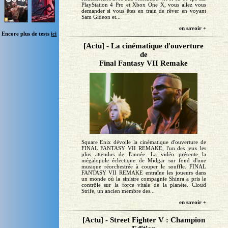
PlayStation 4 Pro et Xbox One X, vous allez vous
demander si vous êtes en train de rêver en voyant
Sam Gideon et...
en savoir +
Encore plus de tests
ici
[Actu] - La cinématique d'ouverture
de
Final Fantasy VII Remake
Square Enix dévoile la cinématique d'ouverture de
FINAL FANTASY VII REMAKE, l'un des jeux les
plus attendus de l'année. La vidéo présente la
mégalopole éclectique de Midgar sur fond d'une
musique réorchestrée à couper le souffle. FINAL
FANTASY VII REMAKE entraîne les joueurs dans
un monde où la sinistre compagnie Shinra a pris le
contrôle sur la force vitale de la planète. Cloud
Strife, un ancien membre des...
en savoir +
[Actu] - Street Fighter V : Champion