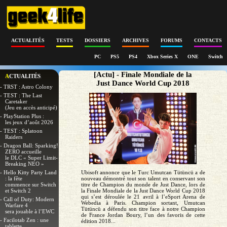
ACTUALITÉS
TESTS
DOSSIERS
ARCHIVES
FORUMS
CONTACTS
PC
PS5
PS4
Xbox Series X
ONE
Switch
[Actu] - Finale Mondiale de la
ACTUALITÉS
Just Dance World Cup 2018
- TRST : Astro Colony
- TEST : The Last
Caretaker
(Jeu en accès anticipé)
- PlayStation Plus :
les jeux d’août 2026
- TEST : Splatoon
Raiders
- Dragon Ball: Sparking!
ZERO accueille
le DLC « Super Limit-
Breaking NEO »
- Hello Kitty Party Land
Ubisoft annonce que le Turc Umutcan Tütüncü a de
: la fête
nouveau démontré tout son talent en conservant son
commence sur Switch
titre de Champion du monde de Just Dance, lors de
et Switch 2
la Finale Mondiale de la Just Dance World Cup 2018
qui s’est déroulée le 21 avril à l’eSport Arena de
- Call of Duty: Modern
Webedia à Paris. Champion sortant, Umutcan
Warfare 4
Tütüncü a défendu son titre face à notre Champion
sera jouable à l’EWC
de France Jordan Boury, l’un des favoris de cette
- Facilotab Zen : une
édition 2018...
tablette