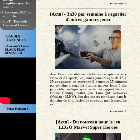
simplifiée pour les
en savoir +
seniors
- Généatique 2027 en
[Actu] - 3h30 par semaine à regarder
approche
d'autres gamers jouer
- TEST : Terrinoth :
Heroes of Descent
BANDES
ANNONCES
› Assassin’s Creed
BLACK FLAG
RESYNCED
Avec l'essor des sites web dédiés aux adeptes de jeux
vidéo et d'e-sports, les jeunes joueurs âgés de 18 à
25 ans passent en moyenne 3 heures et 25 minutes
par semaine à regarder d'autres gamers jouer à des
jeux vidéo en ligne selon le dernier rapport State of
Online Gaming réalisé par Limelight Networks
(Nasdaq : LLNW), l'un des leaders mondiaux dans le
domaine de la diffusion de contenus numériques. Ce
ra...
› Forza Horizon 6
en savoir +
[Actu] - Du nouveau pour le jeu
LEGO Marvel Super Heroes