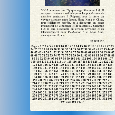
SEGA annonce que l'épique saga Shenmue I & II
sera prochainement rééditée pour les plateformes de
dernière génération ! Préparez-vous à vivre un
voyage palpitant entre Japon, Hong Kong et Chine,
tous fidèlement recréés, et à découvrir un conte
intemporel de vengeance et de mystères... Shenmue
I & II sera disponible en version physique et en
téléchargement pour PlayStation 4 et Xbox One,
ainsi que sur PC via...
en savoir +
Page
<
1
2
3
4
5
6
7
8
9
10
11
12
13
14
15
16
17
18
19
20
21
22
23
24
25
26
27
28
29
30
31
32
33
34
35
36
37
38
39
40
41
42
43
44
45
46
47
48
49
50
51
52
53
54
55
56
57
58
59
60
61
62
63
64
65
66
67
68
69
70
71
72
73
74
75
76
77
78
79
80
81
82
83
84
85
86
87
88
89
90
91
92
93
94
95
96
97
98
99
100
101
102
103
104
105
106
107
108
109
110
111
112
113
114
115
116
117
118
119
120
121
122
123
124
125
126
127
128
129
130
131
132
133
134
135
136
137
138
139
140
141
142
143
144
145
146
147
148
149
150
151
152
153
154
155
156
157
158
159
160
161
162
163
164
165
166
167
168
169
170
171
172
173
174
175
176
177
178
179
180
181
182
183
184
185
186
187
188
189
190
191
192
193
194
195
196
197
198
199
200
201
202
203
204
205
206
207
208
209
210
211
212
213
214
215
216
217
218
219
220
221
222
223
224
225
226
227
228
229
230
231
232
233
234
235
236
237
238
239
240
241
242
243
244
245
246
247
248
249
250
251
252
253
254
255
256
257
258
259
260
261
262
263
264
265
266
267
268
269
270
271
272
273
274
275
276
277
278
279
280
281
282
283
284
285
286
287
288
289
290
291
292
293
294
295
296
297
298
299
300
301
302
303
304
305
306
307
>