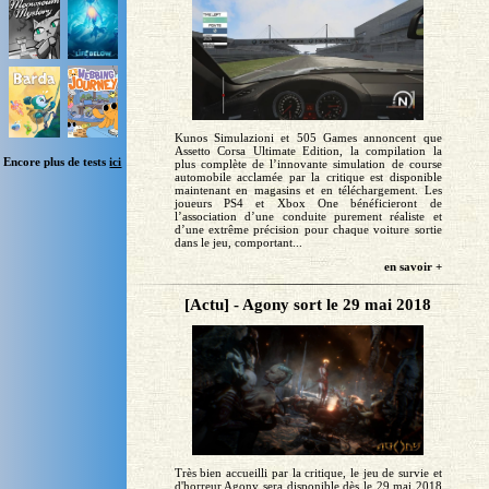
Kunos Simulazioni et 505 Games annoncent que
Assetto Corsa Ultimate Edition, la compilation la
Encore plus de tests
ici
plus complète de l’innovante simulation de course
automobile acclamée par la critique est disponible
maintenant en magasins et en téléchargement. Les
joueurs PS4 et Xbox One bénéficieront de
l’association d’une conduite purement réaliste et
d’une extrême précision pour chaque voiture sortie
dans le jeu, comportant...
en savoir +
[Actu] - Agony sort le 29 mai 2018
Très bien accueilli par la critique, le jeu de survie et
d'horreur Agony sera disponible dès le 29 mai 2018