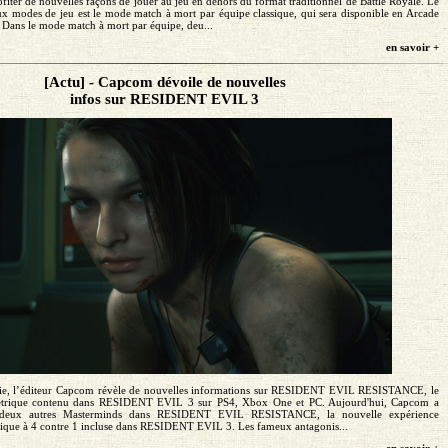
ofiter de nouvelles façons de jouer au jeu en dehors du format traditionnel de Battle Royale. Le
x modes de jeu est le mode match à mort par équipe classique, qui sera disponible en Arcade
 Dans le mode match à mort par équipe, deu...
en savoir +
[Actu] - Capcom dévoile de nouvelles
infos sur RESIDENT EVIL 3
rtie, l’éditeur Capcom révèle de nouvelles informations sur RESIDENT EVIL RESISTANCE, le
ymétrique contenu dans RESIDENT EVIL 3 sur PS4, Xbox One et PC. Aujourd'hui, Capcom a
e deux autres Masterminds dans RESIDENT EVIL RESISTANCE, la nouvelle expérience
rique à 4 contre 1 incluse dans RESIDENT EVIL 3. Les fameux antagonis...
en savoir +