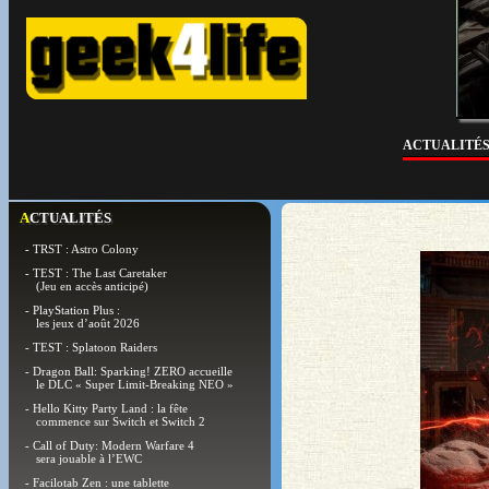
ACTUALITÉ
ACTUALITÉS
- TRST : Astro Colony
- TEST : The Last Caretaker
(Jeu en accès anticipé)
- PlayStation Plus :
les jeux d’août 2026
- TEST : Splatoon Raiders
- Dragon Ball: Sparking! ZERO accueille
le DLC « Super Limit-Breaking NEO »
- Hello Kitty Party Land : la fête
commence sur Switch et Switch 2
- Call of Duty: Modern Warfare 4
sera jouable à l’EWC
- Facilotab Zen : une tablette