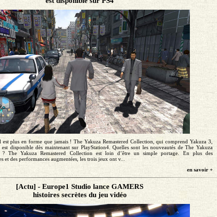
est disponible sur PS4
 il est plus en forme que jamais ! The Yakuza Remastered Collection, qui comprend Yakuza 3,
est disponible dès maintenant sur PlayStation4. Quelles sont les nouveautés de The Yakuza
n ? The Yakuza Remastered Collection est loin d’être un simple portage. En plus des
s et des performances augmentées, les trois jeux ont v...
en savoir +
[Actu] - Europe1 Studio lance GAMERS
histoires secrètes du jeu vidéo