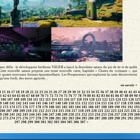
ux défis : le développeur berlinois YAGER a lancé la deuxième saison du jeu de tir et de quête
Cette nouvelle saison propose une toute nouvelle carte, baptisée « Chutes du croissant », qui
ec quatre nouveaux biomes époustouflants. Les Prospecteurs qui explorent la carte découvriront
qu'une forêt, des terres agricole...
en savoir +
4
15
16
17
18
19
20
21
22
23
24
25
26
27
28
29
30
31
32
33
34
35
36
37
38
39
40
41
42
43
4
1
62
63
64
65
66
67
68
69
70
71
72
73
74
75
76
77
78
79
80
81
82
83
84
85
86
87
88
89
90
106
107
108
109
110
111
112
113
114
115
116
117
118
119
120
121
122
123
124
125
126
12
9
140
141
142
143
144
145
146
147
148
149
150
151
152
153
154
155
156
157
158
159
160
2
173
174
175
176
177
178
179
180
181
182
183
184
185
186
187
188
189
190
191
192
193
206
207
208
209
210
211
212
213
214
215
216
217
218
219
220
221
222
223
224
225
226
2
9
240
241
242
243
244
245
246
247
248
249
250
251
252
253
254
255
256
257
258
259
260
2
273
274
275
276
277
278
279
280
281
282
283
284
285
286
287
288
289
290
291
292
293
297
298
299
300
301
302
303
304
305
306
307
>