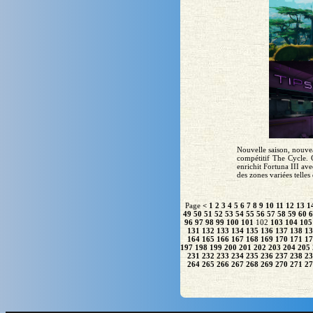
Nouvelle saison, nouvea
compétitif The Cycle. 
enrichit Fortuna III av
des zones variées telles 
Page
<
1
2
3
4
5
6
7
8
9
10
11
12
13
1
49
50
51
52
53
54
55
56
57
58
59
60
6
96
97
98
99
100
101
102
103
104
105
131
132
133
134
135
136
137
138
13
164
165
166
167
168
169
170
171
17
197
198
199
200
201
202
203
204
205
231
232
233
234
235
236
237
238
23
264
265
266
267
268
269
270
271
27