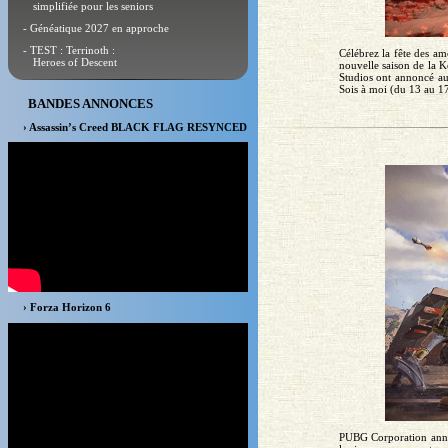
simplifiée pour les seniors
- Généatique 2027 en approche
- TEST : Terrinoth :
Célébrez la fête des a
Heroes of Descent
nouvelle saison de la 
Studios ont annoncé a
Sois à moi (du 13 au 17
BANDES ANNONCES
› Assassin’s Creed BLACK FLAG RESYNCED
› Forza Horizon 6
PUBG Corporation anno