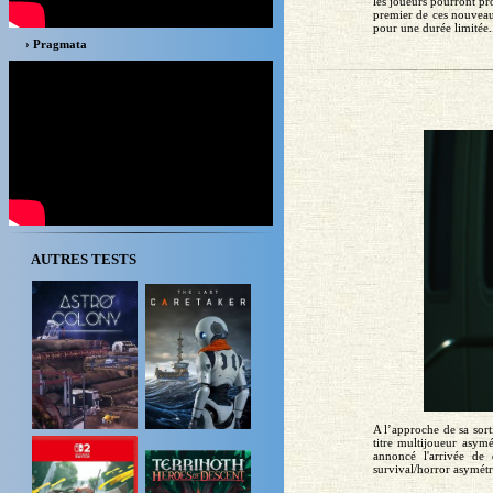
les joueurs pourront pr
premier de ces nouveau
pour une durée limitée.
› Pragmata
AUTRES TESTS
A l’approche de sa so
titre multijoueur as
annoncé l'arrivée d
survival/horror asymét