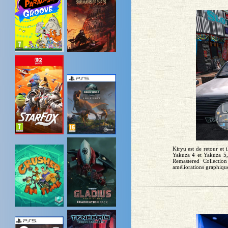
Kiryu est de retour et
Yakuza 4 et Yakuza 5, 
Remastered Collectio
améliorations graphique