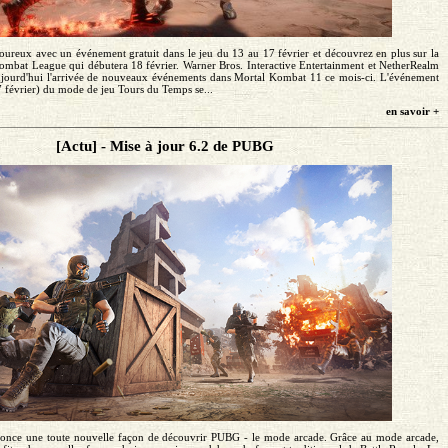
moureux avec un événement gratuit dans le jeu du 13 au 17 février et découvrez en plus sur la
Kombat League qui débutera 18 février. Warner Bros. Interactive Entertainment et NetherRealm
ujourd'hui l'arrivée de nouveaux événements dans Mortal Kombat 11 ce mois-ci. L'événement
 février) du mode de jeu Tours du Temps se...
en savoir +
[Actu] - Mise à jour 6.2 de PUBG
nce une toute nouvelle façon de découvrir PUBG - le mode arcade. Grâce au mode arcade,